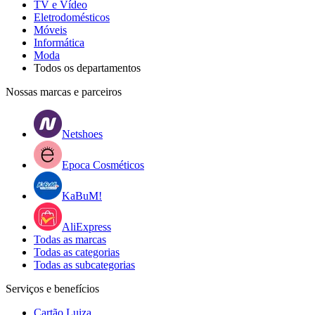
TV e Vídeo
Eletrodomésticos
Móveis
Informática
Moda
Todos os departamentos
Nossas marcas e parceiros
Netshoes
Epoca Cosméticos
KaBuM!
AliExpress
Todas as marcas
Todas as categorias
Todas as subcategorias
Serviços e benefícios
Cartão Luiza