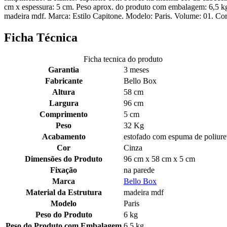
cm x espessura: 5 cm. Peso aprox. do produto com embalagem: 6,5 kg.
madeira mdf. Marca: Estilo Capitone. Modelo: Paris. Volume: 01. Cor
Ficha Técnica
Ficha tecnica do produto
Garantia
3 meses
Fabricante
Bello Box
Altura
58 cm
Largura
96 cm
Comprimento
5 cm
Peso
32 Kg
Acabamento
estofado com espuma de poliure
Cor
Cinza
Dimensões do Produto
96 cm x 58 cm x 5 cm
Fixação
na parede
Marca
Bello Box
Material da Estrutura
madeira mdf
Modelo
Paris
Peso do Produto
6 kg
Peso do Produto com Embalagem
6,5 kg