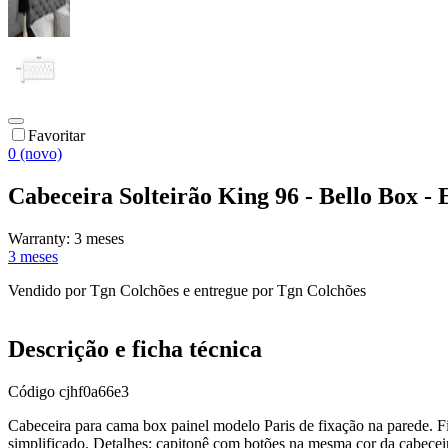
Favoritar
0 (novo)
Cabeceira Solteirão King 96 - Bello Box - 
Warranty:
3 meses
3 meses
Vendido por
Tgn Colchões
e entregue por
Tgn Colchões
Descrição e ficha técnica
Código
cjhf0a66e3
Cabeceira para cama box painel modelo Paris de fixação na parede. F
simplificado. Detalhes: capitonê com botões na mesma cor da cabecei