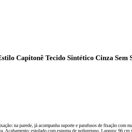
Estilo Capitonê Tecido Sintético Cinza Sem 
ixação: na parede, já acompanha suporte e parafusos de fixação com m
ra. Acabamento: estofado com espuma de poliuretano. Largura: 96 cm x