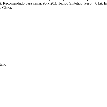
 Recomendado para cama: 96 x 203. Tecido Sintético. Peso. : 6 kg. Es
: Cinza.
tano