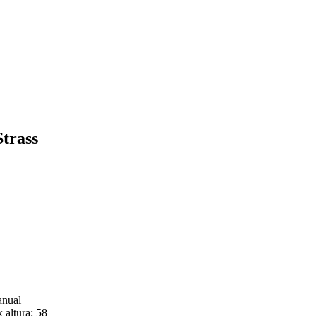
Strass
anual
 altura: 58