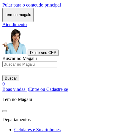
Pular para o conteudo principal
Tem no magalu
Atendimento
Digite seu CEP
Buscar no Magalu
Buscar
0
Boas vindas :)
Entre ou Cadastre-se
Tem no Magalu
Departamentos
Celulares e Smartphones