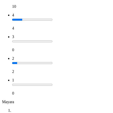
10
4
4
3
0
2
2
1
0
Mayara