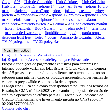
Copa
–
S26
–
Hub de Conteúdo
–
Hub Celulares
–
Hub Geladeira
–
Hub Tvs
–
iphone 15
–
iphone 14
–
ps5
–
Air Fryer
–
iphone 16 pro
max
–
geladeira
–
poco x7 pro
–
xbox
–
iphone
–
creatina
–
whey
protein
–
microondas
–
kindle
–
iphone 17 pro max
–
iphone 15 pro
max
–
celular samsung
–
iphone 16e
–
xbox series s
–
xiaomi
–
ventilador
–
nintendo switch 2
–
Celular
–
Ar Condicionado Portátil
–
tablet
–
Bicicleta
–
Body Splash
–
jbl
–
redmi note 14
–
tenis nike
–
maquina de lavar roupa
–
liquidificador
–
ipad
–
guarda roupa
–
geladeira frost free
–
fogão 4 bocas
–
Armário de Cozinha
–
Alexa
–
TV 50 polegadas
–
TV 32 polegadas
Mais informações
Blog da Lu
Nossas lojas
WhatsApp da Lu
Tenha sua
loja
Regulamento
Acessibilidade
Segurança e Privacidade
Preços e condições de pagamento exclusivos para compras via
internet, podendo variar nas lojas físicas. Ofertas válidas na compra
de até 5 peças de cada produto por cliente, até o término dos nossos
estoques para internet. Caso os produtos apresentem divergências de
valores, o preço válido é o da sacola de compras.
O Magazine Luiza atua como correspondente no País, nos termos da
Resolução CMN nº 4.935/2021, e encaminha propostas de cartão de
crédito e operações de crédito para a Luizacred S.A Sociedade de
Crédito, Financiamento e Investimento inscrita no CNPJ sob o nº
02.206.577/0001-80.
Compre pelo chat