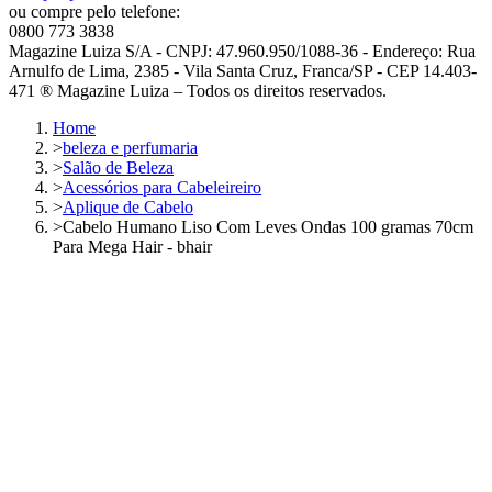
ou compre pelo telefone:
0800 773 3838
Magazine Luiza S/A - CNPJ: 47.960.950/1088-36 - Endereço: Rua
Arnulfo de Lima, 2385 - Vila Santa Cruz, Franca/SP - CEP 14.403-
471 ® Magazine Luiza – Todos os direitos reservados.
Home
>
beleza e perfumaria
>
Salão de Beleza
>
Acessórios para Cabeleireiro
>
Aplique de Cabelo
>
Cabelo Humano Liso Com Leves Ondas 100 gramas 70cm
Para Mega Hair - bhair