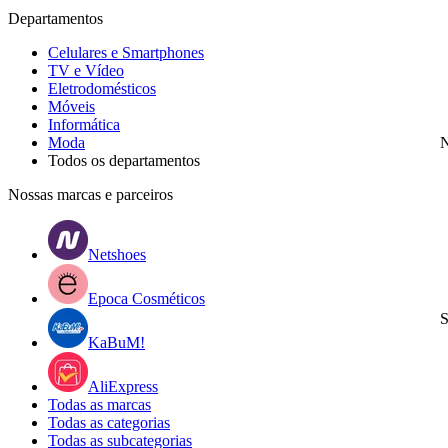
Departamentos
Celulares e Smartphones
TV e Vídeo
Eletrodomésticos
Móveis
Informática
Moda
N
Todos os departamentos
Nossas marcas e parceiros
Netshoes
Epoca Cosméticos
S
KaBuM!
AliExpress
Todas as marcas
Todas as categorias
Todas as subcategorias