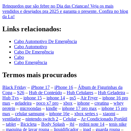
Brinquedos que são febre no Dia das Crianças! Veja os mais
vendidos e desejados pra 2025 e garanta o presente. Confira no blog
da Lu!
Links relacionados:
Cabo Automotivo De Emergência
Cabo Automotivo
Cabo De Emergência
Cabo
Cabo Emergência
Termos mais procurados
Black Friday
–
iPhone 17
–
iPhone 16
–
Álbum de Figurinhas da
Copa
–
S26
–
Hub de Conteúdo
–
Hub Celulares
–
Hub Geladeira
–
Hub Tvs
–
iphone 15
–
iphone 14
–
ps5
–
Air Fryer
–
iphone 16 pro
max
–
geladeira
–
poco x7 pro
–
xbox
–
iphone
–
creatina
–
whey
protein
–
microondas
–
kindle
–
iphone 17 pro max
–
iphone 15 pro
max
–
celular samsung
–
iphone 16e
–
xbox series s
–
xiaomi
–
ventilador
–
nintendo switch 2
–
Celular
–
Ar Condicionado Portátil
–
tablet
–
Bicicleta
–
Body Splash
–
jbl
–
redmi note 14
–
tenis nike
–
maquina de lavar roupa
–
liquidificador
–
ipad
–
guarda roupa
–