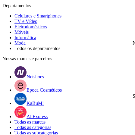
Departamentos
Celulares e Smartphones
TV e Vídeo
Eletrodomésticos
Móveis
Informática
Moda
N
Todos os departamentos
Nossas marcas e parceiros
Netshoes
Epoca Cosméticos
S
KaBuM!
AliExpress
Todas as marcas
Todas as categorias
Todas as subcategorias