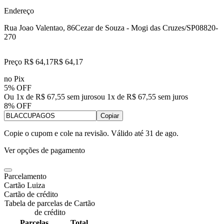
Endereço
Rua Joao Valentao, 86
Cezar de Souza - Mogi das Cruzes/SP
08820-
270
Preço R$ 64,17
R$
64
,
17
no Pix
5% OFF
Ou 1x de R$ 67,55 sem juros
ou
1
x de
R$ 67,55
sem juros
8% OFF
Copiar
Copie o cupom e cole na revisão. Válido até
31 de ago
.
Ver opções de pagamento
Parcelamento
Cartão Luiza
Cartão de crédito
Tabela de parcelas de Cartão
de crédito
Parcelas
Total