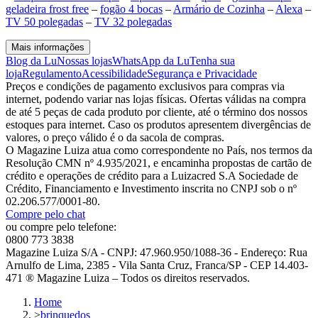
geladeira frost free
–
fogão 4 bocas
–
Armário de Cozinha
–
Alexa
–
TV 50 polegadas
–
TV 32 polegadas
Mais informações
Blog da Lu
Nossas lojas
WhatsApp da Lu
Tenha sua
loja
Regulamento
Acessibilidade
Segurança e Privacidade
Preços e condições de pagamento exclusivos para compras via
internet, podendo variar nas lojas físicas. Ofertas válidas na compra
de até 5 peças de cada produto por cliente, até o término dos nossos
estoques para internet. Caso os produtos apresentem divergências de
valores, o preço válido é o da sacola de compras.
O Magazine Luiza atua como correspondente no País, nos termos da
Resolução CMN nº 4.935/2021, e encaminha propostas de cartão de
crédito e operações de crédito para a Luizacred S.A Sociedade de
Crédito, Financiamento e Investimento inscrita no CNPJ sob o nº
02.206.577/0001-80.
Compre pelo chat
ou compre pelo telefone:
0800 773 3838
Magazine Luiza S/A - CNPJ: 47.960.950/1088-36 - Endereço: Rua
Arnulfo de Lima, 2385 - Vila Santa Cruz, Franca/SP - CEP 14.403-
471 ® Magazine Luiza – Todos os direitos reservados.
Home
>
brinquedos