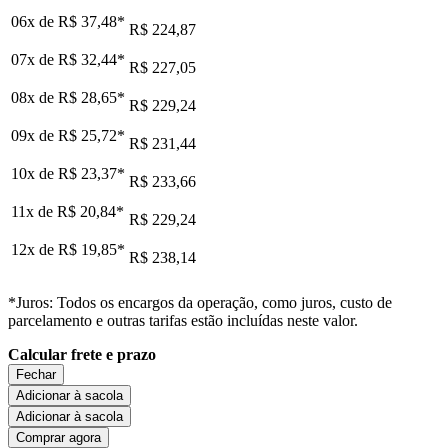
06x de
R$ 37,48
*
R$ 224,87
07x de
R$ 32,44
*
R$ 227,05
08x de
R$ 28,65
*
R$ 229,24
09x de
R$ 25,72
*
R$ 231,44
10x de
R$ 23,37
*
R$ 233,66
11x de
R$ 20,84
*
R$ 229,24
12x de
R$ 19,85
*
R$ 238,14
*Juros: Todos os encargos da operação, como juros, custo de
parcelamento e outras tarifas estão incluídas neste valor.
Calcular frete e prazo
Fechar
Adicionar à sacola
Adicionar à sacola
Comprar agora