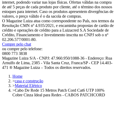
internet, podendo variar nas lojas físicas. Ofertas válidas na compra
de até 5 peças de cada produto por cliente, até o término dos nossos
estoques para internet. Caso os produtos apresentem divergências de
valores, o preço válido é o da sacola de compras.
O Magazine Luiza atua como correspondente no País, nos termos da
Resolução CMN nº 4.935/2021, e encaminha propostas de cartão de
crédito e operações de crédito para a Luizacred S.A Sociedade de
Crédito, Financiamento e Investimento inscrita no CNPJ sob o nº
02.206.577/0001-80.
Compre pelo chat
ou compre pelo telefone:
0800 773 3838
Magazine Luiza S/A - CNPJ: 47.960.950/1088-36 - Endereço: Rua
Arnulfo de Lima, 2385 - Vila Santa Cruz, Franca/SP - CEP 14.403-
471 ® Magazine Luiza – Todos os direitos reservados.
Home
>
casa e construção
>
Material Elétrico
>
Cabo De Rede 15 Metros Patch Cord Cat6 UTP 100%
Cobre Cinza Ideal para Redes - CABOS PATCHCORD