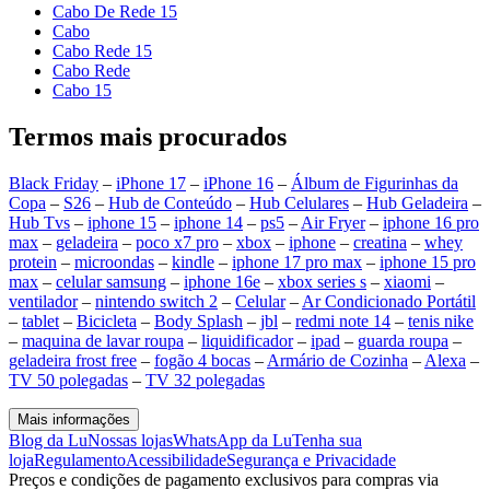
Cabo De Rede 15
Cabo
Cabo Rede 15
Cabo Rede
Cabo 15
Termos mais procurados
Black Friday
–
iPhone 17
–
iPhone 16
–
Álbum de Figurinhas da
Copa
–
S26
–
Hub de Conteúdo
–
Hub Celulares
–
Hub Geladeira
–
Hub Tvs
–
iphone 15
–
iphone 14
–
ps5
–
Air Fryer
–
iphone 16 pro
max
–
geladeira
–
poco x7 pro
–
xbox
–
iphone
–
creatina
–
whey
protein
–
microondas
–
kindle
–
iphone 17 pro max
–
iphone 15 pro
max
–
celular samsung
–
iphone 16e
–
xbox series s
–
xiaomi
–
ventilador
–
nintendo switch 2
–
Celular
–
Ar Condicionado Portátil
–
tablet
–
Bicicleta
–
Body Splash
–
jbl
–
redmi note 14
–
tenis nike
–
maquina de lavar roupa
–
liquidificador
–
ipad
–
guarda roupa
–
geladeira frost free
–
fogão 4 bocas
–
Armário de Cozinha
–
Alexa
–
TV 50 polegadas
–
TV 32 polegadas
Mais informações
Blog da Lu
Nossas lojas
WhatsApp da Lu
Tenha sua
loja
Regulamento
Acessibilidade
Segurança e Privacidade
Preços e condições de pagamento exclusivos para compras via