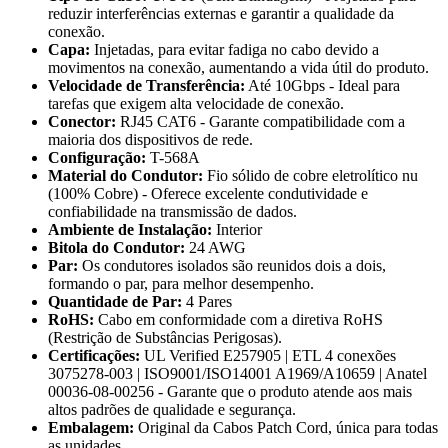
reduzir interferências externas e garantir a qualidade da
conexão.
Capa:
Injetadas, para evitar fadiga no cabo devido a
movimentos na conexão, aumentando a vida útil do produto.
Velocidade de Transferência:
Até 10Gbps - Ideal para
tarefas que exigem alta velocidade de conexão.
Conector:
RJ45 CAT6 - Garante compatibilidade com a
maioria dos dispositivos de rede.
Configuração:
T-568A
Material do Condutor:
Fio sólido de cobre eletrolítico nu
(100% Cobre) - Oferece excelente condutividade e
confiabilidade na transmissão de dados.
Ambiente de Instalação:
Interior
Bitola do Condutor:
24 AWG
Par:
Os condutores isolados são reunidos dois a dois,
formando o par, para melhor desempenho.
Quantidade de Par:
4 Pares
RoHS:
Cabo em conformidade com a diretiva RoHS
(Restrição de Substâncias Perigosas).
Certificações:
UL Verified E257905 | ETL 4 conexões
3075278-003 | ISO9001/ISO14001 A1969/A10659 | Anatel
00036-08-00256 - Garante que o produto atende aos mais
altos padrões de qualidade e segurança.
Embalagem:
Original da Cabos Patch Cord, única para todas
as unidades.