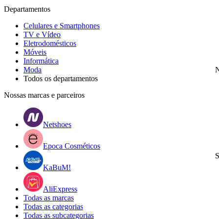
Departamentos
Celulares e Smartphones
TV e Vídeo
Eletrodomésticos
Móveis
Informática
Moda
N
Todos os departamentos
Nossas marcas e parceiros
Netshoes
Epoca Cosméticos
S
KaBuM!
AliExpress
Todas as marcas
Todas as categorias
Todas as subcategorias