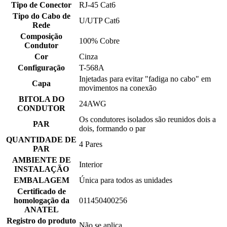
Tipo de Conector
RJ-45 Cat6
Tipo do Cabo de
U/UTP Cat6
Rede
Composição
100% Cobre
Condutor
Cor
Cinza
Configuração
T-568A
Injetadas para evitar "fadiga no cabo" em
Capa
movimentos na conexão
BITOLA DO
24AWG
CONDUTOR
Os condutores isolados são reunidos dois a
PAR
dois, formando o par
QUANTIDADE DE
4 Pares
PAR
AMBIENTE DE
Interior
INSTALAÇÃO
EMBALAGEM
Única para todos as unidades
Certificado de
homologação da
011450400256
ANATEL
Registro do produto
Não se aplica