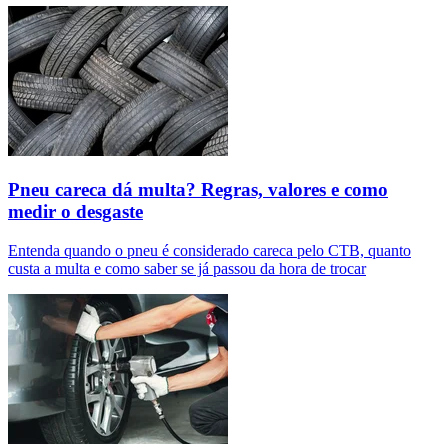
Pneu careca dá multa? Regras, valores e como
medir o desgaste
Entenda quando o pneu é considerado careca pelo CTB, quanto
custa a multa e como saber se já passou da hora de trocar