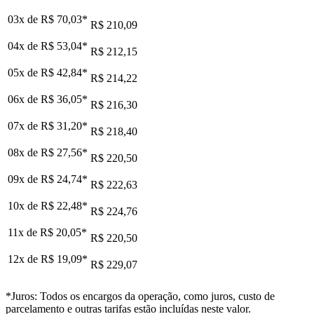
03x de
R$ 70,03
*
R$ 210,09
04x de
R$ 53,04
*
R$ 212,15
05x de
R$ 42,84
*
R$ 214,22
06x de
R$ 36,05
*
R$ 216,30
07x de
R$ 31,20
*
R$ 218,40
08x de
R$ 27,56
*
R$ 220,50
09x de
R$ 24,74
*
R$ 222,63
10x de
R$ 22,48
*
R$ 224,76
11x de
R$ 20,05
*
R$ 220,50
12x de
R$ 19,09
*
R$ 229,07
*Juros: Todos os encargos da operação, como juros, custo de
parcelamento e outras tarifas estão incluídas neste valor.