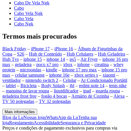
Cabo De Vela Ngk
Cabo
Cabo Vela Ngk
Cabo Vela
Cabo Ngk
Termos mais procurados
Black Friday
–
iPhone 17
–
iPhone 16
–
Álbum de Figurinhas da
Copa
–
S26
–
Hub de Conteúdo
–
Hub Celulares
–
Hub Geladeira
–
Hub Tvs
–
iphone 15
–
iphone 14
–
ps5
–
Air Fryer
–
iphone 16 pro
max
–
geladeira
–
poco x7 pro
–
xbox
–
iphone
–
creatina
–
whey
protein
–
microondas
–
kindle
–
iphone 17 pro max
–
iphone 15 pro
max
–
celular samsung
–
iphone 16e
–
xbox series s
–
xiaomi
–
ventilador
–
nintendo switch 2
–
Celular
–
Ar Condicionado Portátil
–
tablet
–
Bicicleta
–
Body Splash
–
jbl
–
redmi note 14
–
tenis nike
–
maquina de lavar roupa
–
liquidificador
–
ipad
–
guarda roupa
–
geladeira frost free
–
fogão 4 bocas
–
Armário de Cozinha
–
Alexa
–
TV 50 polegadas
–
TV 32 polegadas
Mais informações
Blog da Lu
Nossas lojas
WhatsApp da Lu
Tenha sua
loja
Regulamento
Acessibilidade
Segurança e Privacidade
Preços e condições de pagamento exclusivos para compras via