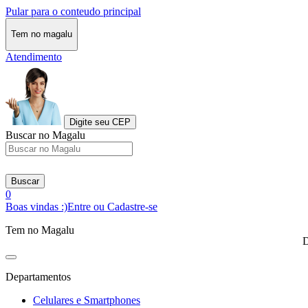
Pular para o conteudo principal
Tem no magalu
Atendimento
Digite seu CEP
Buscar no Magalu
Buscar
0
Boas vindas :)
Entre ou Cadastre-se
Tem no Magalu
D
Departamentos
Celulares e Smartphones