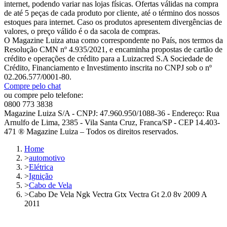
internet, podendo variar nas lojas físicas. Ofertas válidas na compra
de até 5 peças de cada produto por cliente, até o término dos nossos
estoques para internet. Caso os produtos apresentem divergências de
valores, o preço válido é o da sacola de compras.
O Magazine Luiza atua como correspondente no País, nos termos da
Resolução CMN nº 4.935/2021, e encaminha propostas de cartão de
crédito e operações de crédito para a Luizacred S.A Sociedade de
Crédito, Financiamento e Investimento inscrita no CNPJ sob o nº
02.206.577/0001-80.
Compre pelo chat
ou compre pelo telefone:
0800 773 3838
Magazine Luiza S/A - CNPJ: 47.960.950/1088-36 - Endereço: Rua
Arnulfo de Lima, 2385 - Vila Santa Cruz, Franca/SP - CEP 14.403-
471 ® Magazine Luiza – Todos os direitos reservados.
Home
>
automotivo
>
Elétrica
>
Ignição
>
Cabo de Vela
>
Cabo De Vela Ngk Vectra Gtx Vectra Gt 2.0 8v 2009 A
2011