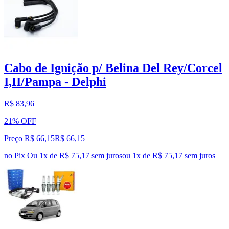
Cabo de Ignição p/ Belina Del Rey/Corcel
I,II/Pampa - Delphi
R$ 83,96
21% OFF
Preço R$ 66,15
R$
66
,
15
no Pix
Ou 1x de R$ 75,17 sem juros
ou
1
x de
R$ 75,17
sem juros