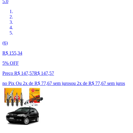
5.0
(6)
R$ 155,34
5% OFF
Preço R$ 147,57
R$
147
,
57
no Pix
Ou 2x de R$ 77,67 sem juros
ou
2
x de
R$ 77,67
sem juros