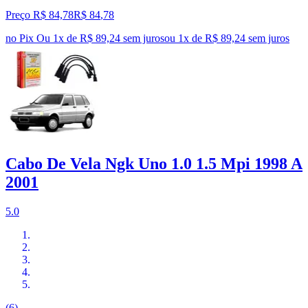
Preço R$ 84,78
R$
84
,
78
no Pix
Ou 1x de R$ 89,24 sem juros
ou
1
x de
R$ 89,24
sem juros
Cabo De Vela Ngk Uno 1.0 1.5 Mpi 1998 A
2001
5.0
(6)