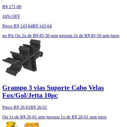
R$ 171,00
16% OFF
Preço R$ 143,64
R$
143
,
64
no Pix
Ou 2x de R$ 85,50 sem juros
ou
2
x de
R$ 85,50
sem juros
Grampo 3 vias Suporte Cabo Velas
Fox/Gol/Jetta 10pc
Preço R$ 26,01
R$
26
,
01
Ou 1x de R$ 26,01 sem juros
ou
1
x de
R$ 26,01
sem juros