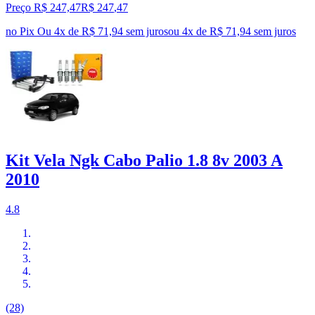
Preço R$ 247,47
R$
247
,
47
no Pix
Ou 4x de R$ 71,94 sem juros
ou
4
x de
R$ 71,94
sem juros
Kit Vela Ngk Cabo Palio 1.8 8v 2003 A
2010
4.8
(28)