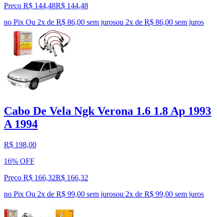
Preço R$ 144,48
R$
144
,
48
no Pix
Ou 2x de R$ 86,00 sem juros
ou
2
x de
R$ 86,00
sem juros
Cabo De Vela Ngk Verona 1.6 1.8 Ap 1993
A 1994
R$ 198,00
16% OFF
Preço R$ 166,32
R$
166
,
32
no Pix
Ou 2x de R$ 99,00 sem juros
ou
2
x de
R$ 99,00
sem juros