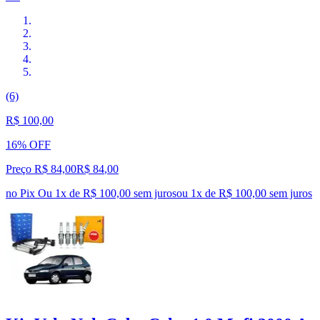
(6)
R$ 100,00
16% OFF
Preço R$ 84,00
R$
84
,
00
no Pix
Ou 1x de R$ 100,00 sem juros
ou
1
x de
R$ 100,00
sem juros