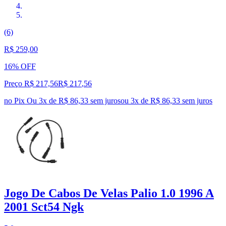
(6)
R$ 259,00
16% OFF
Preço R$ 217,56
R$
217
,
56
no Pix
Ou 3x de R$ 86,33 sem juros
ou
3
x de
R$ 86,33
sem juros
Jogo De Cabos De Velas Palio 1.0 1996 A
2001 Sct54 Ngk