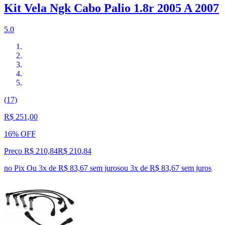
Kit Vela Ngk Cabo Palio 1.8r 2005 A 2007
5.0
(17)
R$ 251,00
16% OFF
Preço R$ 210,84
R$
210
,
84
no Pix
Ou 3x de R$ 83,67 sem juros
ou
3
x de
R$ 83,67
sem juros