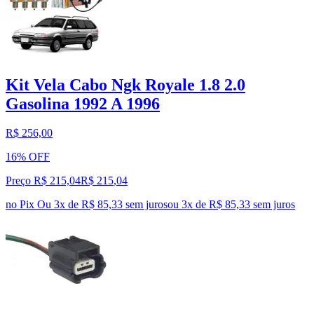
Kit Vela Cabo Ngk Royale 1.8 2.0
Gasolina 1992 A 1996
R$ 256,00
16% OFF
Preço R$ 215,04
R$
215
,
04
no Pix
Ou 3x de R$ 85,33 sem juros
ou
3
x de
R$ 85,33
sem juros