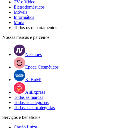
TV e Vídeo
Eletrodomésticos
Móveis
Informática
Moda
Todos os departamentos
Nossas marcas e parceiros
Netshoes
Epoca Cosméticos
KaBuM!
AliExpress
Todas as marcas
Todas as categorias
Todas as subcategorias
Serviços e benefícios
Cartão Luiza