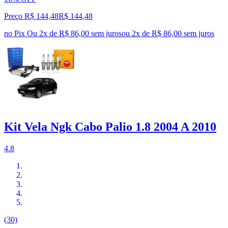
Preço R$ 144,48
R$
144
,
48
no Pix
Ou 2x de R$ 86,00 sem juros
ou
2
x de
R$ 86,00
sem juros
Kit Vela Ngk Cabo Palio 1.8 2004 A 2010
4.8
(30)