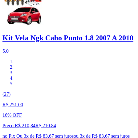
Kit Vela Ngk Cabo Punto 1.8 2007 A 2010
5.0
(27)
R$ 251,00
16% OFF
Preço R$ 210,84
R$
210
,
84
no Pix
Ou 3x de R$ 83,67 sem juros
ou
3
x de
R$ 83,67
sem juros