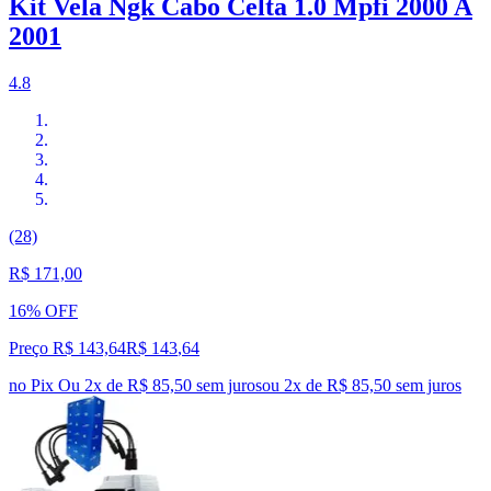
Kit Vela Ngk Cabo Celta 1.0 Mpfi 2000 A
2001
4.8
(28)
R$ 171,00
16% OFF
Preço R$ 143,64
R$
143
,
64
no Pix
Ou 2x de R$ 85,50 sem juros
ou
2
x de
R$ 85,50
sem juros