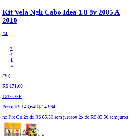
Kit Vela Ngk Cabo Idea 1.8 8v 2005 A
2010
4.8
(30)
R$ 171,00
16% OFF
Preço R$ 143,64
R$
143
,
64
no Pix
Ou 2x de R$ 85,50 sem juros
ou
2
x de
R$ 85,50
sem juros