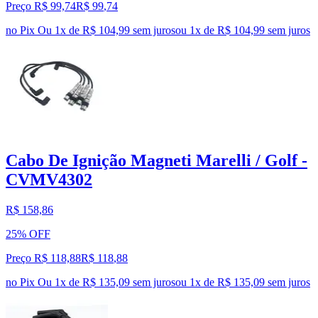
Preço R$ 99,74
R$
99
,
74
no Pix
Ou 1x de R$ 104,99 sem juros
ou
1
x de
R$ 104,99
sem juros
Cabo De Ignição Magneti Marelli / Golf -
CVMV4302
R$ 158,86
25% OFF
Preço R$ 118,88
R$
118
,
88
no Pix
Ou 1x de R$ 135,09 sem juros
ou
1
x de
R$ 135,09
sem juros