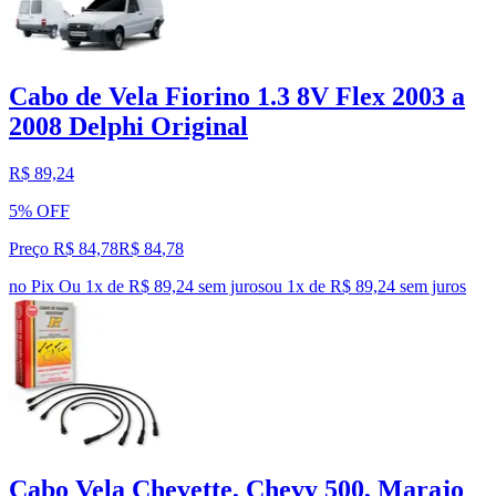
Cabo de Vela Fiorino 1.3 8V Flex 2003 a
2008 Delphi Original
R$ 89,24
5% OFF
Preço R$ 84,78
R$
84
,
78
no Pix
Ou 1x de R$ 89,24 sem juros
ou
1
x de
R$ 89,24
sem juros
Cabo Vela Chevette, Chevy 500, Marajo