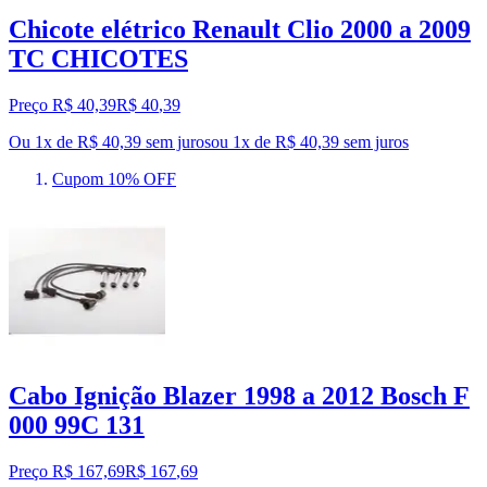
Chicote elétrico Renault Clio 2000 a 2009
TC CHICOTES
Preço R$ 40,39
R$
40
,
39
Ou 1x de R$ 40,39 sem juros
ou
1
x de
R$ 40,39
sem juros
Cupom 10% OFF
Cabo Ignição Blazer 1998 a 2012 Bosch F
000 99C 131
Preço R$ 167,69
R$
167
,
69