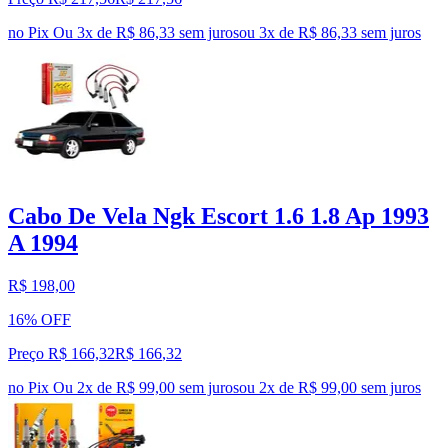
no Pix
Ou 3x de R$ 86,33 sem juros
ou
3
x de
R$ 86,33
sem juros
Cabo De Vela Ngk Escort 1.6 1.8 Ap 1993
A 1994
R$ 198,00
16% OFF
Preço R$ 166,32
R$
166
,
32
no Pix
Ou 2x de R$ 99,00 sem juros
ou
2
x de
R$ 99,00
sem juros