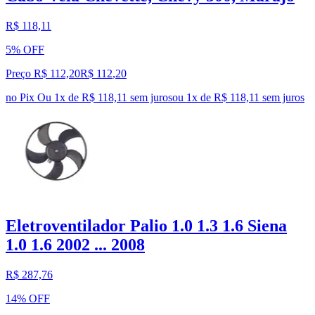
R$ 118,11
5% OFF
Preço R$ 112,20
R$
112
,
20
no Pix
Ou 1x de R$ 118,11 sem juros
ou
1
x de
R$ 118,11
sem juros
Eletroventilador Palio 1.0 1.3 1.6 Siena
1.0 1.6 2002 ... 2008
R$ 287,76
14% OFF