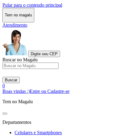
Pular para o conteudo principal
Tem no magalu
Atendimento
Digite seu CEP
Buscar no Magalu
Buscar
0
Boas vindas :)
Entre ou Cadastre-se
Tem no Magalu
Departamentos
Celulares e Smartphones