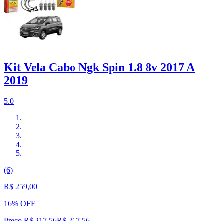
Kit Vela Cabo Ngk Spin 1.8 8v 2017 A
2019
5.0
(6)
R$ 259,00
16% OFF
Preço R$ 217,56
R$
217
,
56