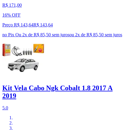
R$ 171,00
16% OFF
Preço R$ 143,64
R$
143
,
64
no Pix
Ou 2x de R$ 85,50 sem juros
ou
2
x de
R$ 85,50
sem juros
Kit Vela Cabo Ngk Cobalt 1.8 2017 A
2019
5.0