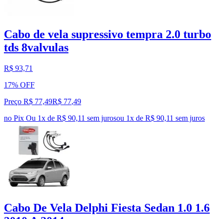
Cabo de vela supressivo tempra 2.0 turbo
tds 8valvulas
R$ 93,71
17% OFF
Preço R$ 77,49
R$
77
,
49
no Pix
Ou 1x de R$ 90,11 sem juros
ou
1
x de
R$ 90,11
sem juros
Cabo De Vela Delphi Fiesta Sedan 1.0 1.6