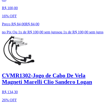
R$ 100,00
16% OFF
Preço R$ 84,00
R$
84
,
00
no Pix
Ou 1x de R$ 100,00 sem juros
ou
1
x de
R$ 100,00
sem juros
CVMR1302-Jogo de Cabo De Vela
Magneti Marelli Clio Sandero Logan
R$ 134,30
26% OFF