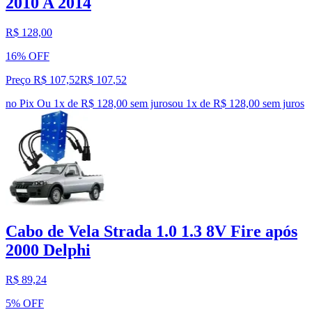
2010 A 2014
R$ 128,00
16% OFF
Preço R$ 107,52
R$
107
,
52
no Pix
Ou 1x de R$ 128,00 sem juros
ou
1
x de
R$ 128,00
sem juros
Cabo de Vela Strada 1.0 1.3 8V Fire após
2000 Delphi
R$ 89,24
5% OFF