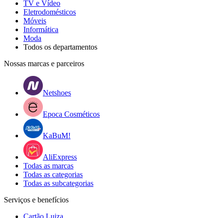
TV e Vídeo
Eletrodomésticos
Móveis
Informática
Moda
Todos os departamentos
Nossas marcas e parceiros
Netshoes
Epoca Cosméticos
KaBuM!
AliExpress
Todas as marcas
Todas as categorias
Todas as subcategorias
Serviços e benefícios
Cartão Luiza