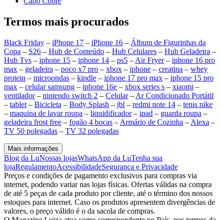
Cabo Cobre
Termos mais procurados
Black Friday
–
iPhone 17
–
iPhone 16
–
Álbum de Figurinhas da
Copa
–
S26
–
Hub de Conteúdo
–
Hub Celulares
–
Hub Geladeira
–
Hub Tvs
–
iphone 15
–
iphone 14
–
ps5
–
Air Fryer
–
iphone 16 pro
max
–
geladeira
–
poco x7 pro
–
xbox
–
iphone
–
creatina
–
whey
protein
–
microondas
–
kindle
–
iphone 17 pro max
–
iphone 15 pro
max
–
celular samsung
–
iphone 16e
–
xbox series s
–
xiaomi
–
ventilador
–
nintendo switch 2
–
Celular
–
Ar Condicionado Portátil
–
tablet
–
Bicicleta
–
Body Splash
–
jbl
–
redmi note 14
–
tenis nike
–
maquina de lavar roupa
–
liquidificador
–
ipad
–
guarda roupa
–
geladeira frost free
–
fogão 4 bocas
–
Armário de Cozinha
–
Alexa
–
TV 50 polegadas
–
TV 32 polegadas
Mais informações
Blog da Lu
Nossas lojas
WhatsApp da Lu
Tenha sua
loja
Regulamento
Acessibilidade
Segurança e Privacidade
Preços e condições de pagamento exclusivos para compras via
internet, podendo variar nas lojas físicas. Ofertas válidas na compra
de até 5 peças de cada produto por cliente, até o término dos nossos
estoques para internet. Caso os produtos apresentem divergências de
valores, o preço válido é o da sacola de compras.
O Magazine Luiza atua como correspondente no País, nos termos da