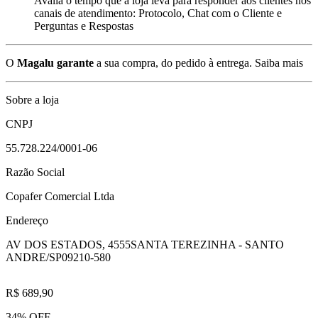
Avalia o tempo que a loja leva para responder aos clientes nos
canais de atendimento: Protocolo, Chat com o Cliente e
Perguntas e Respostas
O
Magalu garante
a sua compra, do pedido à entrega.
Saiba mais
Sobre a loja
CNPJ
55.728.224/0001-06
Razão Social
Copafer Comercial Ltda
Endereço
AV DOS ESTADOS, 4555
SANTA TEREZINHA - SANTO
ANDRE/SP
09210-580
R$ 689,90
34% OFF