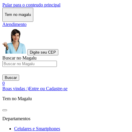
Pular para o conteudo principal
Tem no magalu
Atendimento
Digite seu CEP
Buscar no Magalu
Buscar
0
Boas vindas :)
Entre ou Cadastre-se
Tem no Magalu
Departamentos
Celulares e Smartphones