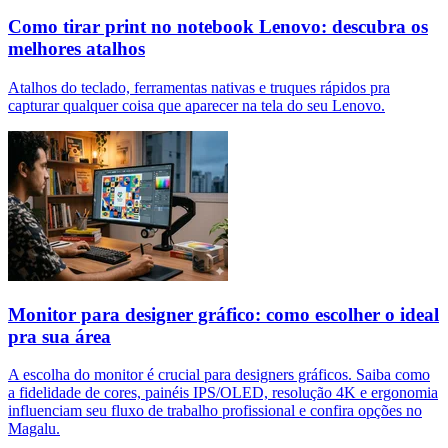
Como tirar print no notebook Lenovo: descubra os
melhores atalhos
Atalhos do teclado, ferramentas nativas e truques rápidos pra
capturar qualquer coisa que aparecer na tela do seu Lenovo.
Monitor para designer gráfico: como escolher o ideal
pra sua área
A escolha do monitor é crucial para designers gráficos. Saiba como
a fidelidade de cores, painéis IPS/OLED, resolução 4K e ergonomia
influenciam seu fluxo de trabalho profissional e confira opções no
Magalu.