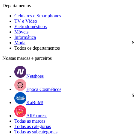
Departamentos
Celulares e Smartphones
TV e Vídeo
Eletrodomésticos
Móveis
Informática
Moda
N
Todos os departamentos
Nossas marcas e parceiros
Netshoes
Epoca Cosméticos
S
KaBuM!
AliExpress
Todas as marcas
Todas as categorias
Todas as subcategorias