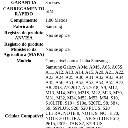
GARANTIA
3 meses
CARREGAMENTO
SIM
RÁPIDO
Comprimento
1.80 Metros
Fabricante
Samsung
Registro do produto
Não se aplica
ANVISA
Registro do produto
Ministério da
Não se aplica
Agricultura (MAPA)
Modelo
Compatível com a Linha Samsung
Samsung Galaxy A04e, A04S, A05, A05S,
A11, A12, A13, A14, A15, A20, A21, A22,
A23, A24, A25, A30, A31, A32, A33, A34,
A35, A50, A51, A52, A53, A54, A55, A73,
A8-2018, A7-2017, A5-2018, A9, M12,
M13, M14, M20, M21S, M22, M23, M30,
M31, M32, M34, M52, M53, M54, S10,
S10LITE, S10+, S10e, S20FE, S8, S8+,
S9, S9PLUS, S20, S20 PLUS, S20
ULTRA, NOTE 8, NOTE 9, NOTE 20,
Celular Compatível
NOTE 20 ULTRA, TAB S6 LITE P613,
P615, P619, TAB S7, S7PLUS,