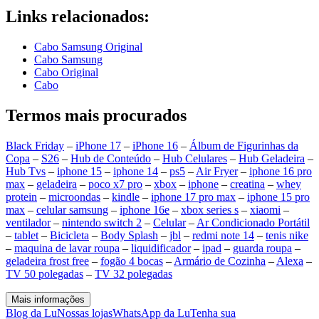
Links relacionados:
Cabo Samsung Original
Cabo Samsung
Cabo Original
Cabo
Termos mais procurados
Black Friday
–
iPhone 17
–
iPhone 16
–
Álbum de Figurinhas da
Copa
–
S26
–
Hub de Conteúdo
–
Hub Celulares
–
Hub Geladeira
–
Hub Tvs
–
iphone 15
–
iphone 14
–
ps5
–
Air Fryer
–
iphone 16 pro
max
–
geladeira
–
poco x7 pro
–
xbox
–
iphone
–
creatina
–
whey
protein
–
microondas
–
kindle
–
iphone 17 pro max
–
iphone 15 pro
max
–
celular samsung
–
iphone 16e
–
xbox series s
–
xiaomi
–
ventilador
–
nintendo switch 2
–
Celular
–
Ar Condicionado Portátil
–
tablet
–
Bicicleta
–
Body Splash
–
jbl
–
redmi note 14
–
tenis nike
–
maquina de lavar roupa
–
liquidificador
–
ipad
–
guarda roupa
–
geladeira frost free
–
fogão 4 bocas
–
Armário de Cozinha
–
Alexa
–
TV 50 polegadas
–
TV 32 polegadas
Mais informações
Blog da Lu
Nossas lojas
WhatsApp da Lu
Tenha sua