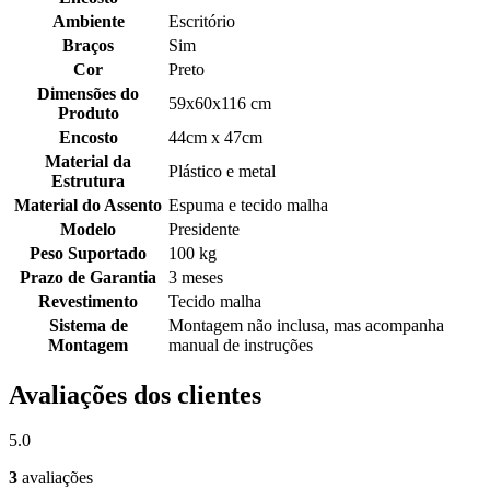
Ambiente
Escritório
Braços
Sim
Cor
Preto
Dimensões do
59x60x116 cm
Produto
Encosto
44cm x 47cm
Material da
Plástico e metal
Estrutura
Material do Assento
Espuma e tecido malha
Modelo
Presidente
Peso Suportado
100 kg
Prazo de Garantia
3 meses
Revestimento
Tecido malha
Sistema de
Montagem não inclusa, mas acompanha
Montagem
manual de instruções
Avaliações dos clientes
5.0
3
avaliações