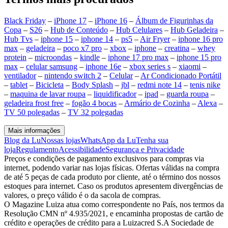
Black Friday
–
iPhone 17
–
iPhone 16
–
Álbum de Figurinhas da
Copa
–
S26
–
Hub de Conteúdo
–
Hub Celulares
–
Hub Geladeira
–
Hub Tvs
–
iphone 15
–
iphone 14
–
ps5
–
Air Fryer
–
iphone 16 pro
max
–
geladeira
–
poco x7 pro
–
xbox
–
iphone
–
creatina
–
whey
protein
–
microondas
–
kindle
–
iphone 17 pro max
–
iphone 15 pro
max
–
celular samsung
–
iphone 16e
–
xbox series s
–
xiaomi
–
ventilador
–
nintendo switch 2
–
Celular
–
Ar Condicionado Portátil
–
tablet
–
Bicicleta
–
Body Splash
–
jbl
–
redmi note 14
–
tenis nike
–
maquina de lavar roupa
–
liquidificador
–
ipad
–
guarda roupa
–
geladeira frost free
–
fogão 4 bocas
–
Armário de Cozinha
–
Alexa
–
TV 50 polegadas
–
TV 32 polegadas
Mais informações
Blog da Lu
Nossas lojas
WhatsApp da Lu
Tenha sua
loja
Regulamento
Acessibilidade
Segurança e Privacidade
Preços e condições de pagamento exclusivos para compras via
internet, podendo variar nas lojas físicas. Ofertas válidas na compra
de até 5 peças de cada produto por cliente, até o término dos nossos
estoques para internet. Caso os produtos apresentem divergências de
valores, o preço válido é o da sacola de compras.
O Magazine Luiza atua como correspondente no País, nos termos da
Resolução CMN nº 4.935/2021, e encaminha propostas de cartão de
crédito e operações de crédito para a Luizacred S.A Sociedade de