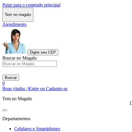
Pular para o conteudo principal
Tem no magalu
Atendimento
Digite seu CEP
Buscar no Magalu
Buscar
0
Boas vindas :)
Entre ou Cadastre-se
Tem no Magalu
D
Departamentos
Celulares e Smartphones