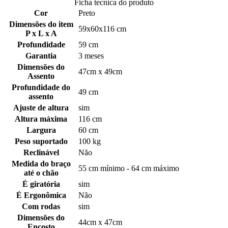
Ficha tecnica do produto
Cor
Preto
Dimensões do item
59x60x116 cm
P x L x A
Profundidade
59 cm
Garantia
3 meses
Dimensões do
47cm x 49cm
Assento
Profundidade do
49 cm
assento
Ajuste de altura
sim
Altura máxima
116 cm
Largura
60 cm
Peso suportado
100 kg
Reclinável
Não
Medida do braço
55 cm mínimo - 64 cm máximo
até o chão
É giratória
sim
É Ergonômica
Não
Com rodas
sim
Dimensões do
44cm x 47cm
Encosto