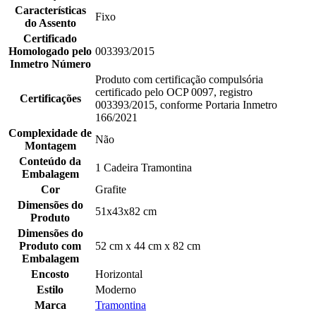
Características
Fixo
do Assento
Certificado
Homologado pelo
003393/2015
Inmetro Número
Produto com certificação compulsória
certificado pelo OCP 0097, registro
Certificações
003393/2015, conforme Portaria Inmetro
166/2021
Complexidade de
Não
Montagem
Conteúdo da
1 Cadeira Tramontina
Embalagem
Cor
Grafite
Dimensões do
51x43x82 cm
Produto
Dimensões do
Produto com
52 cm x 44 cm x 82 cm
Embalagem
Encosto
Horizontal
Estilo
Moderno
Marca
Tramontina