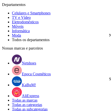
Departamentos
Celulares e Smartphones
TV e Vídeo
Eletrodomésticos
Móveis
Informática
Moda
N
Todos os departamentos
Nossas marcas e parceiros
Netshoes
Epoca Cosméticos
S
KaBuM!
AliExpress
Todas as marcas
Todas as categorias
Todas as subcategorias