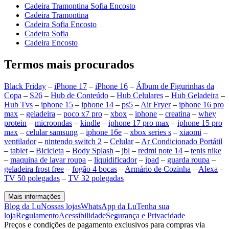
Cadeira Tramontina Sofia Encosto
Cadeira Tramontina
Cadeira Sofia Encosto
Cadeira Sofia
Cadeira Encosto
Termos mais procurados
Black Friday
–
iPhone 17
–
iPhone 16
–
Álbum de Figurinhas da
Copa
–
S26
–
Hub de Conteúdo
–
Hub Celulares
–
Hub Geladeira
–
Hub Tvs
–
iphone 15
–
iphone 14
–
ps5
–
Air Fryer
–
iphone 16 pro
max
–
geladeira
–
poco x7 pro
–
xbox
–
iphone
–
creatina
–
whey
protein
–
microondas
–
kindle
–
iphone 17 pro max
–
iphone 15 pro
max
–
celular samsung
–
iphone 16e
–
xbox series s
–
xiaomi
–
ventilador
–
nintendo switch 2
–
Celular
–
Ar Condicionado Portátil
–
tablet
–
Bicicleta
–
Body Splash
–
jbl
–
redmi note 14
–
tenis nike
–
maquina de lavar roupa
–
liquidificador
–
ipad
–
guarda roupa
–
geladeira frost free
–
fogão 4 bocas
–
Armário de Cozinha
–
Alexa
–
TV 50 polegadas
–
TV 32 polegadas
Mais informações
Blog da Lu
Nossas lojas
WhatsApp da Lu
Tenha sua
loja
Regulamento
Acessibilidade
Segurança e Privacidade
Preços e condições de pagamento exclusivos para compras via