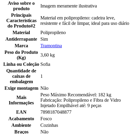
Aviso sobre o
Imagem meramente ilustrativa
produto
Principais
Material em polipropileno: cadeira leve,
Características
resistente e fácil de limpar, ideal para uso diário
do Produto#2
Material
Polipropileno
Antiderrapante
Sim
Marca
Tramontina
Peso do Produto
3,60 kg
(Kg)
Linha ou Coleção
Sofia
Quantidade de
caixas de
1
embalagem
Exige montagem
Não
Peso Máximo Recomendável: 182 kg
Mais
Fabricação: Polipropileno e Fibra de Vidro
Informações
Injetado Empilhável até: 9 peças
EAN
7898187048877
Acabamento
Fosco
Ambiente
Cozinhas
Braços
Não