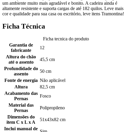
um ambiente muito mais agradável e bonito. A cadeira ainda é
altamente resistente e suporta cargas de até 182 quilos. Leve mais
cor e qualidade para sua casa ou escritório, leve itens Tramontina!
Ficha Técnica
Ficha tecnica do produto
Garantia de
12
fabricante
Altura do chão
45,5 cm
até o assento
Profundidade do
50 cm
assento
Fonte de energia
Não aplicável
Altura
82,5 cm
Acabamento das
Fosco
Pernas
Material das
Polipropileno
Pernas
Dimensões do
51x43x82 cm
item C x L x A
Inclui manual de
Sim