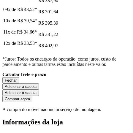
R$ 387,90
09x de
R$ 43,52
*
R$ 391,64
10x de
R$ 39,54
*
R$ 395,39
11x de
R$ 34,66
*
R$ 381,22
12x de
R$ 33,58
*
R$ 402,97
*Juros: Todos os encargos da operação, como juros, custo de
parcelamento e outras tarifas estão incluídas neste valor.
Calcular frete e prazo
Fechar
Adicionar à sacola
Adicionar à sacola
Comprar agora
A compra do móvel não inclui serviço de montagem.
Informações da loja