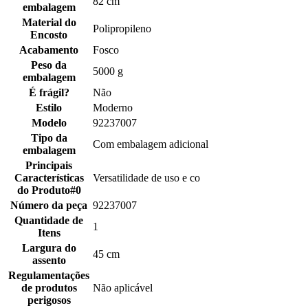
82 cm
embalagem
Material do
Polipropileno
Encosto
Acabamento
Fosco
Peso da
5000 g
embalagem
É frágil?
Não
Estilo
Moderno
Modelo
92237007
Tipo da
Com embalagem adicional
embalagem
Principais
Características
Versatilidade de uso e co
do Produto#0
Número da peça
92237007
Quantidade de
1
Itens
Largura do
45 cm
assento
Regulamentações
de produtos
Não aplicável
perigosos