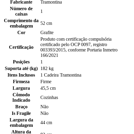
Fabricante
Tramontina
Número de
1
caixas
Comprimento da
52 cm
embalagem
Cor
Grafite
Produto com certificação compulsória
certificado pelo OCP 0097, registro
Certificação
003393/2015, conforme Portaria Inmetro
166/2021
Posições
1
Suporta até (kg)
182 kg
Itens Inclusos
1 Cadeira Tramontina
Firmeza
Firme
Largura
45,5 cm
Cômodo
Cozinhas
Indicado
Braço
Não
Is Fragile
Não
Largura da
44 cm
embalagem
Altura da