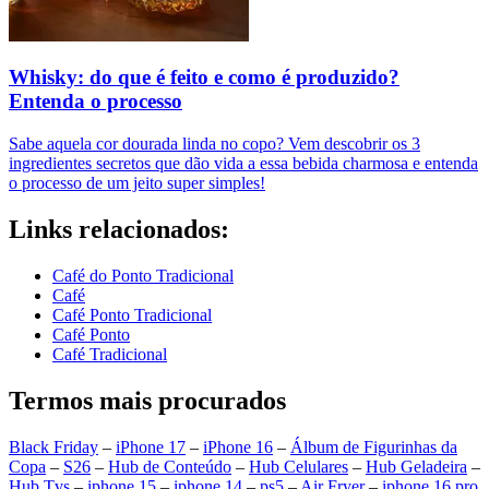
Whisky: do que é feito e como é produzido?
Entenda o processo
Sabe aquela cor dourada linda no copo? Vem descobrir os 3
ingredientes secretos que dão vida a essa bebida charmosa e entenda
o processo de um jeito super simples!
Links relacionados:
Café do Ponto Tradicional
Café
Café Ponto Tradicional
Café Ponto
Café Tradicional
Termos mais procurados
Black Friday
–
iPhone 17
–
iPhone 16
–
Álbum de Figurinhas da
Copa
–
S26
–
Hub de Conteúdo
–
Hub Celulares
–
Hub Geladeira
–
Hub Tvs
–
iphone 15
–
iphone 14
–
ps5
–
Air Fryer
–
iphone 16 pro