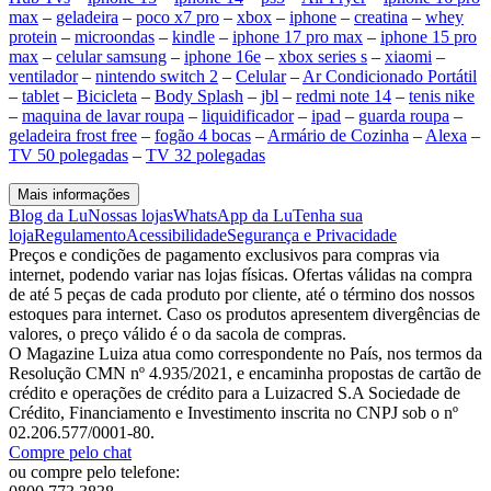
max
–
geladeira
–
poco x7 pro
–
xbox
–
iphone
–
creatina
–
whey
protein
–
microondas
–
kindle
–
iphone 17 pro max
–
iphone 15 pro
max
–
celular samsung
–
iphone 16e
–
xbox series s
–
xiaomi
–
ventilador
–
nintendo switch 2
–
Celular
–
Ar Condicionado Portátil
–
tablet
–
Bicicleta
–
Body Splash
–
jbl
–
redmi note 14
–
tenis nike
–
maquina de lavar roupa
–
liquidificador
–
ipad
–
guarda roupa
–
geladeira frost free
–
fogão 4 bocas
–
Armário de Cozinha
–
Alexa
–
TV 50 polegadas
–
TV 32 polegadas
Mais informações
Blog da Lu
Nossas lojas
WhatsApp da Lu
Tenha sua
loja
Regulamento
Acessibilidade
Segurança e Privacidade
Preços e condições de pagamento exclusivos para compras via
internet, podendo variar nas lojas físicas. Ofertas válidas na compra
de até 5 peças de cada produto por cliente, até o término dos nossos
estoques para internet. Caso os produtos apresentem divergências de
valores, o preço válido é o da sacola de compras.
O Magazine Luiza atua como correspondente no País, nos termos da
Resolução CMN nº 4.935/2021, e encaminha propostas de cartão de
crédito e operações de crédito para a Luizacred S.A Sociedade de
Crédito, Financiamento e Investimento inscrita no CNPJ sob o nº
02.206.577/0001-80.
Compre pelo chat
ou compre pelo telefone: