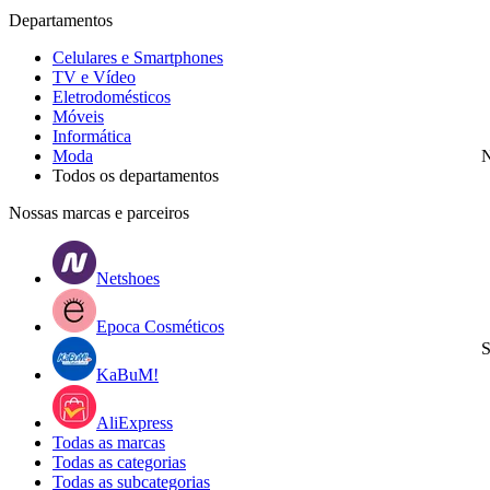
Departamentos
Celulares e Smartphones
TV e Vídeo
Eletrodomésticos
Móveis
Informática
Moda
N
Todos os departamentos
Nossas marcas e parceiros
Netshoes
Epoca Cosméticos
S
KaBuM!
AliExpress
Todas as marcas
Todas as categorias
Todas as subcategorias