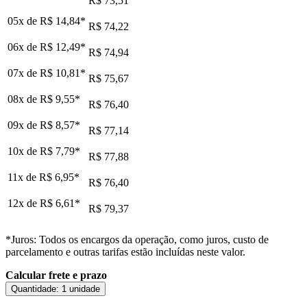
R$ 73,51
05x de
R$ 14,84
*
R$ 74,22
06x de
R$ 12,49
*
R$ 74,94
07x de
R$ 10,81
*
R$ 75,67
08x de
R$ 9,55
*
R$ 76,40
09x de
R$ 8,57
*
R$ 77,14
10x de
R$ 7,79
*
R$ 77,88
11x de
R$ 6,95
*
R$ 76,40
12x de
R$ 6,61
*
R$ 79,37
*Juros: Todos os encargos da operação, como juros, custo de
parcelamento e outras tarifas estão incluídas neste valor.
Calcular frete e prazo
Quantidade:
1 unidade