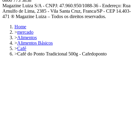
0800 773 3838
Magazine Luiza S/A - CNPJ: 47.960.950/1088-36 - Endereço: Rua
Arnulfo de Lima, 2385 - Vila Santa Cruz, Franca/SP - CEP 14.403-
471 ® Magazine Luiza – Todos os direitos reservados.
Home
>
mercado
>
Alimentos
>
Alimentos Básicos
>
Café
>
Café do Ponto Tradicional 500g - Cafedoponto