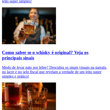
jeito super simples!
Como saber se o whisky é original? Veja os
principais sinais
Medo de levar gato por lebre? Descubra os sinais visuais na garrafa,
no lacre e no selo fiscal que revelam a verdade de um jeito super
simples e prático!