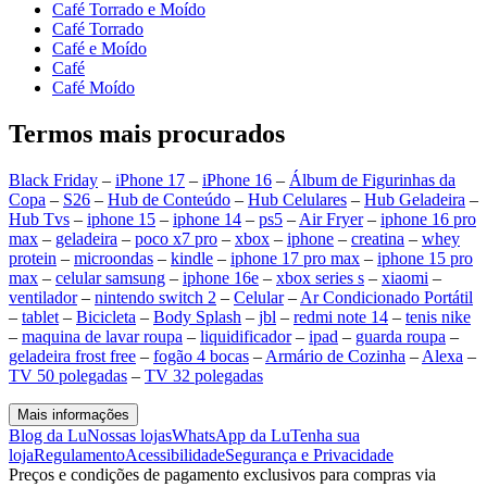
Café Torrado e Moído
Café Torrado
Café e Moído
Café
Café Moído
Termos mais procurados
Black Friday
–
iPhone 17
–
iPhone 16
–
Álbum de Figurinhas da
Copa
–
S26
–
Hub de Conteúdo
–
Hub Celulares
–
Hub Geladeira
–
Hub Tvs
–
iphone 15
–
iphone 14
–
ps5
–
Air Fryer
–
iphone 16 pro
max
–
geladeira
–
poco x7 pro
–
xbox
–
iphone
–
creatina
–
whey
protein
–
microondas
–
kindle
–
iphone 17 pro max
–
iphone 15 pro
max
–
celular samsung
–
iphone 16e
–
xbox series s
–
xiaomi
–
ventilador
–
nintendo switch 2
–
Celular
–
Ar Condicionado Portátil
–
tablet
–
Bicicleta
–
Body Splash
–
jbl
–
redmi note 14
–
tenis nike
–
maquina de lavar roupa
–
liquidificador
–
ipad
–
guarda roupa
–
geladeira frost free
–
fogão 4 bocas
–
Armário de Cozinha
–
Alexa
–
TV 50 polegadas
–
TV 32 polegadas
Mais informações
Blog da Lu
Nossas lojas
WhatsApp da Lu
Tenha sua
loja
Regulamento
Acessibilidade
Segurança e Privacidade
Preços e condições de pagamento exclusivos para compras via