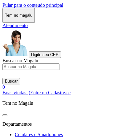
Pular para o conteudo principal
Tem no magalu
Atendimento
Digite seu CEP
Buscar no Magalu
Buscar
0
Boas vindas :)
Entre ou Cadastre-se
Tem no Magalu
Departamentos
Celulares e Smartphones