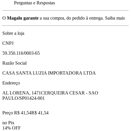
Perguntas e Respostas
O
Magalu garante
a sua compra, do pedido à entrega.
Saiba mais
Sobre a loja
CNPJ
59.350.116/0003-65
Razão Social
CASA SANTA LUZIA IMPORTADORA LTDA
Endereço
AL LORENA, 1471
CERQUEIRA CESAR - SAO
PAULO/SP
01424-001
Preço R$ 41,54
R$
41
,
54
no Pix
14% OFF