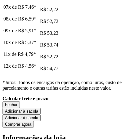
07x de
R$ 7,46
*
R$ 52,22
08x de
R$ 6,59
*
R$ 52,72
09x de
R$ 5,91
*
R$ 53,23
10x de
R$ 5,37
*
R$ 53,74
11x de
R$ 4,79
*
R$ 52,72
12x de
R$ 4,56
*
R$ 54,77
*Juros: Todos os encargos da operação, como juros, custo de
parcelamento e outras tarifas estão incluídas neste valor.
Calcular frete e prazo
Fechar
Adicionar à sacola
Adicionar à sacola
Comprar agora
Informações da loja