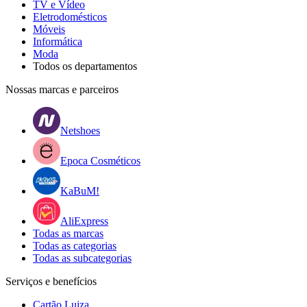
TV e Vídeo
Eletrodomésticos
Móveis
Informática
Moda
Todos os departamentos
Nossas marcas e parceiros
Netshoes
Epoca Cosméticos
KaBuM!
AliExpress
Todas as marcas
Todas as categorias
Todas as subcategorias
Serviços e benefícios
Cartão Luiza