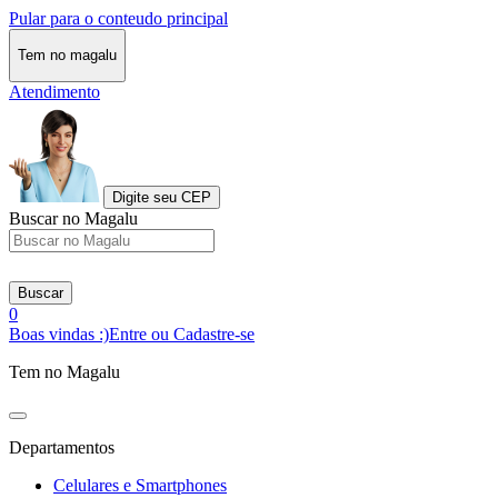
Pular para o conteudo principal
Tem no magalu
Atendimento
Digite seu CEP
Buscar no Magalu
Buscar
0
Boas vindas :)
Entre ou Cadastre-se
Tem no Magalu
Departamentos
Celulares e Smartphones