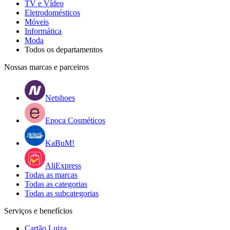
TV e Vídeo
Eletrodomésticos
Móveis
Informática
Moda
Todos os departamentos
Nossas marcas e parceiros
Netshoes
Epoca Cosméticos
KaBuM!
AliExpress
Todas as marcas
Todas as categorias
Todas as subcategorias
Serviços e benefícios
Cartão Luiza