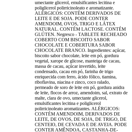
umectante glicerol, emulsificantes lecitina e
poliglicerol polirricinoleato e aromatizante.
ALÉRGICOS: CONTÉM DERIVADOS DE
LEITE E DE SOJA. PODE CONTER
AMENDOIM, OVOS, TRIGO E LÁTEX
NATURAL. CONTÉM LACTOSE. CONTÉM
GLÚTEN. Negresco - TABLETE RECHEADO
COBERTO COM BISCOITO SABOR
CHOCOLATE E COBERTURA SABOR
CHOCOLATE BRANCO. Ingredientes: açúcar,
biscoito sabor chocolate, leite em pó, gordura
vegetal, xarope de glicose, manteiga de cacau,
massa de cacau, açúcar invertido, leite
condensado, cacau em pó, farinha de trigo
enriquecida com ferro, ácido fólico, tiamina,
riboflavina, niacina e zinco, coco ralado,
permeado de soro de leite em pó, gordura anidra
de leite, flocos de arroz, amendoim, sal, extrato de
malte, clara de ovo, umectante glicerol,
emulsificantes lecitina e poliglicerol
polirricinoleato aromatizantes. ALÉRGICOS:
CONTÉM AMENDOIM, DERIVADOS DE
LEITE, DE OVOS, DE SOJA, DE TRIGO, DE
CENTEIO, DE CEVADA E DE AVEIA. PODE
CONTER AMÊNDOA, CASTANHA-DE-