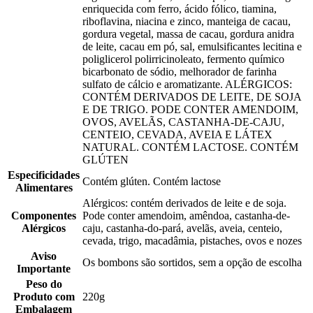
enriquecida com ferro, ácido fólico, tiamina,
riboflavina, niacina e zinco, manteiga de cacau,
gordura vegetal, massa de cacau, gordura anidra
de leite, cacau em pó, sal, emulsificantes lecitina e
poliglicerol polirricinoleato, fermento químico
bicarbonato de sódio, melhorador de farinha
sulfato de cálcio e aromatizante. ALÉRGICOS:
CONTÉM DERIVADOS DE LEITE, DE SOJA
E DE TRIGO. PODE CONTER AMENDOIM,
OVOS, AVELÃS, CASTANHA-DE-CAJU,
CENTEIO, CEVADA, AVEIA E LÁTEX
NATURAL. CONTÉM LACTOSE. CONTÉM
GLÚTEN
Especificidades
Contém glúten. Contém lactose
Alimentares
Alérgicos: contém derivados de leite e de soja.
Componentes
Pode conter amendoim, amêndoa, castanha-de-
Alérgicos
caju, castanha-do-pará, avelãs, aveia, centeio,
cevada, trigo, macadâmia, pistaches, ovos e nozes
Aviso
Os bombons são sortidos, sem a opção de escolha
Importante
Peso do
Produto com
220g
Embalagem