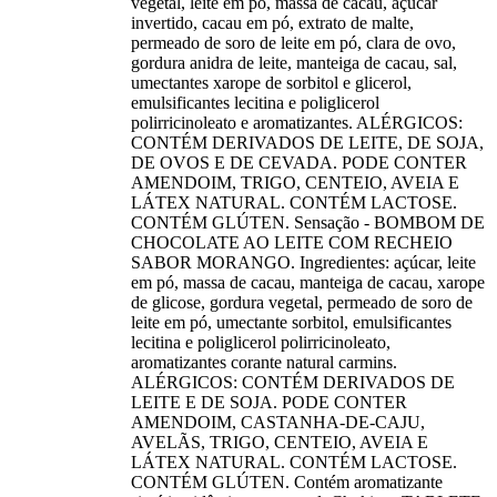
vegetal, leite em pó, massa de cacau, açúcar
invertido, cacau em pó, extrato de malte,
permeado de soro de leite em pó, clara de ovo,
gordura anidra de leite, manteiga de cacau, sal,
umectantes xarope de sorbitol e glicerol,
emulsificantes lecitina e poliglicerol
polirricinoleato e aromatizantes. ALÉRGICOS:
CONTÉM DERIVADOS DE LEITE, DE SOJA,
DE OVOS E DE CEVADA. PODE CONTER
AMENDOIM, TRIGO, CENTEIO, AVEIA E
LÁTEX NATURAL. CONTÉM LACTOSE.
CONTÉM GLÚTEN. Sensação - BOMBOM DE
CHOCOLATE AO LEITE COM RECHEIO
SABOR MORANGO. Ingredientes: açúcar, leite
em pó, massa de cacau, manteiga de cacau, xarope
de glicose, gordura vegetal, permeado de soro de
leite em pó, umectante sorbitol, emulsificantes
lecitina e poliglicerol polirricinoleato,
aromatizantes corante natural carmins.
ALÉRGICOS: CONTÉM DERIVADOS DE
LEITE E DE SOJA. PODE CONTER
AMENDOIM, CASTANHA-DE-CAJU,
AVELÃS, TRIGO, CENTEIO, AVEIA E
LÁTEX NATURAL. CONTÉM LACTOSE.
CONTÉM GLÚTEN. Contém aromatizante