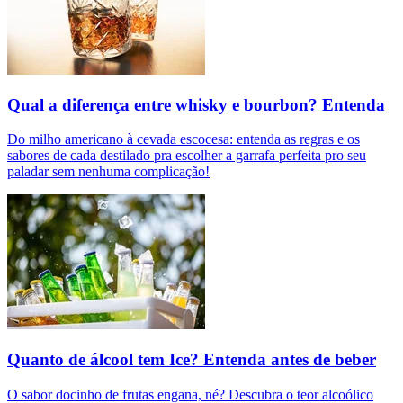
Qual a diferença entre whisky e bourbon? Entenda
Do milho americano à cevada escocesa: entenda as regras e os
sabores de cada destilado pra escolher a garrafa perfeita pro seu
paladar sem nenhuma complicação!
Quanto de álcool tem Ice? Entenda antes de beber
O sabor docinho de frutas engana, né? Descubra o teor alcoólico