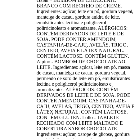
Galak – BOMBOM DE CHOCOLATE
BRANCO COM RECHEIO DE CREME.
Ingredientes: açúcar, leite em pó, gordura vegetal,
manteiga de cacau, gordura anidra de leite,
emulsificantes lecitina e poliglicerol
polirricinoleato e aromatizante. ALÉRGICOS:
CONTÉM DERIVADOS DE LEITE E DE
SOJA. PODE CONTER AMENDOIM,
CASTANHA-DE-CAJU, AVELÃS, TRIGO,
CENTEIO, AVEIA E LÁTEX NATURAL.
CONTÉM LACTOSE. CONTÉM GLÚTEN.
Alpino - BOMBOM DE CHOCOLATE AO
LEITE. Ingredientes: açúcar, leite em pó, massa
de cacau, manteiga de cacau, gordura vegetal,
permeado de soro de leite em pó, emulsificantes
lecitina e poliglicerol polirricinoleato e
aromatizantes. ALÉRGICOS: CONTÉM
DERIVADOS DE LEITE E DE SOJA. PODE
CONTER AMENDOIM, CASTANHA-DE-
CAJU, AVELÃS, TRIGO, CENTEIO, AVEIA E
LÁTEX NATURAL. CONTÉM LACTOSE.
CONTÉM GLÚTEN. Lollo - TABLETE
RECHEADO COM LEITE MALTADO E
COBERTURA SABOR CHOCOLATE.
Ingredientes: açúcar, xarope de glicose, gordura