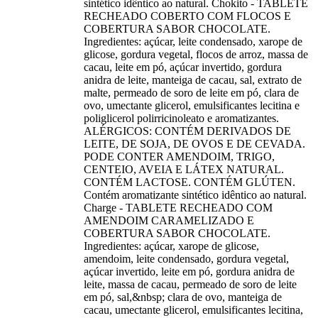
sintético idêntico ao natural. Chokito - TABLETE
RECHEADO COBERTO COM FLOCOS E
COBERTURA SABOR CHOCOLATE.
Ingredientes: açúcar, leite condensado, xarope de
glicose, gordura vegetal, flocos de arroz, massa de
cacau, leite em pó, açúcar invertido, gordura
anidra de leite, manteiga de cacau, sal, extrato de
malte, permeado de soro de leite em pó, clara de
ovo, umectante glicerol, emulsificantes lecitina e
poliglicerol polirricinoleato e aromatizantes.
ALÉRGICOS: CONTÉM DERIVADOS DE
LEITE, DE SOJA, DE OVOS E DE CEVADA.
PODE CONTER AMENDOIM, TRIGO,
CENTEIO, AVEIA E LÁTEX NATURAL.
CONTÉM LACTOSE. CONTÉM GLÚTEN.
Contém aromatizante sintético idêntico ao natural.
Charge - TABLETE RECHEADO COM
AMENDOIM CARAMELIZADO E
COBERTURA SABOR CHOCOLATE.
Ingredientes: açúcar, xarope de glicose,
amendoim, leite condensado, gordura vegetal,
açúcar invertido, leite em pó, gordura anidra de
leite, massa de cacau, permeado de soro de leite
em pó, sal,&nbsp; clara de ovo, manteiga de
cacau, umectante glicerol, emulsificantes lecitina,