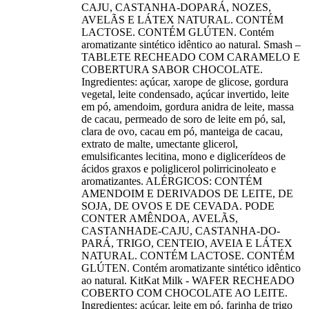
CAJU, CASTANHA-DOPARÁ, NOZES,
AVELÃS E LÁTEX NATURAL. CONTÉM
LACTOSE. CONTÉM GLÚTEN. Contém
aromatizante sintético idêntico ao natural. Smash –
TABLETE RECHEADO COM CARAMELO E
COBERTURA SABOR CHOCOLATE.
Ingredientes: açúcar, xarope de glicose, gordura
vegetal, leite condensado, açúcar invertido, leite
em pó, amendoim, gordura anidra de leite, massa
de cacau, permeado de soro de leite em pó, sal,
clara de ovo, cacau em pó, manteiga de cacau,
extrato de malte, umectante glicerol,
emulsificantes lecitina, mono e diglicerídeos de
ácidos graxos e poliglicerol polirricinoleato e
aromatizantes. ALÉRGICOS: CONTÉM
AMENDOIM E DERIVADOS DE LEITE, DE
SOJA, DE OVOS E DE CEVADA. PODE
CONTER AMÊNDOA, AVELÃS,
CASTANHADE-CAJU, CASTANHA-DO-
PARÁ, TRIGO, CENTEIO, AVEIA E LÁTEX
NATURAL. CONTÉM LACTOSE. CONTÉM
GLÚTEN. Contém aromatizante sintético idêntico
ao natural. KitKat Milk - WAFER RECHEADO
COBERTO COM CHOCOLATE AO LEITE.
Ingredientes: açúcar, leite em pó, farinha de trigo