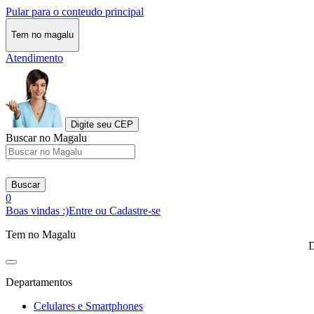
Pular para o conteudo principal
Tem no magalu
Atendimento
Digite seu CEP
Buscar no Magalu
Buscar
0
Boas vindas :)
Entre ou Cadastre-se
Tem no Magalu
D
Departamentos
Celulares e Smartphones