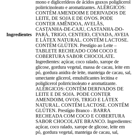
mono e diglicerídeos de ácidos graxos poliglicerol
polirricinoleato e aromatizantes. ALÉRGICOS:
CONTÉM AMENDOIM E DERIVADOS DE
LEITE, DE SOJA E DE OVOS. PODE
CONTER AMÊNDOA, AVELÃS,
CASTANHA-DE-CAJU, CASTANHA-DO-
Ingredientes
PARÁ, TRIGO, CENTEIO, CEVADA, AVEIA
E LÁTEX NATURAL. CONTÉM LACTOSE.
CONTÉM GLÚTEN. Prestígio ao Leite –
TABLETE RECHEADO COM COCO E
COBERTURA SABOR CHOCOLATE.
Ingredientes: açúcar, coco ralado, xarope de
glicose, gordura vegetal, massa de cacau, leite em
pó, gordura anidra de leite, manteiga de cacau, sal,
umectante glicerol, emulsificantes lecitina e
poliglicerol polirricinoleato e aromatizante.
ALÉRGICOS: CONTÉM DERIVADOS DE
LEITE E DE SOJA. PODE CONTER
AMENDOIM, OVOS, TRIGO E LÁTEX
NATURAL. CONTÉM LACTOSE. CONTÉM
GLÚTEN. Prestígio Branco - BARRA
RECHEADA COM COCO E COBERTURA
SABOR CHOCOLATE BRANCO. Ingredientes:
açúcar, coco ralado, xarope de glicose, leite em
pó, gordura vegetal, manteiga de cacau, sal,