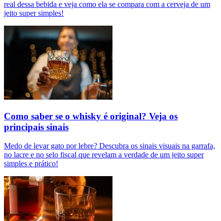
real dessa bebida e veja como ela se compara com a cerveja de um
jeito super simples!
Como saber se o whisky é original? Veja os
principais sinais
Medo de levar gato por lebre? Descubra os sinais visuais na garrafa,
no lacre e no selo fiscal que revelam a verdade de um jeito super
simples e prático!