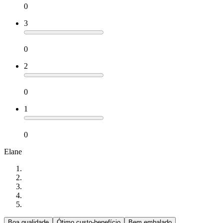
0
3
0
2
0
1
0
Elane
Boa qualidade
Ótimo custo-benefício
Bem embalado