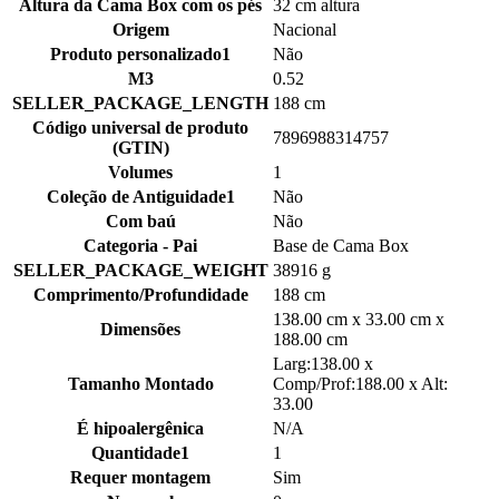
Altura da Cama Box com os pés
32 cm altura
Origem
Nacional
Produto personalizado1
Não
M3
0.52
SELLER_PACKAGE_LENGTH
188 cm
Código universal de produto
7896988314757
(GTIN)
Volumes
1
Coleção de Antiguidade1
Não
Com baú
Não
Categoria - Pai
Base de Cama Box
SELLER_PACKAGE_WEIGHT
38916 g
Comprimento/Profundidade
188 cm
138.00 cm x 33.00 cm x
Dimensões
188.00 cm
Larg:138.00 x
Tamanho Montado
Comp/Prof:188.00 x Alt:
33.00
É hipoalergênica
N/A
Quantidade1
1
Requer montagem
Sim