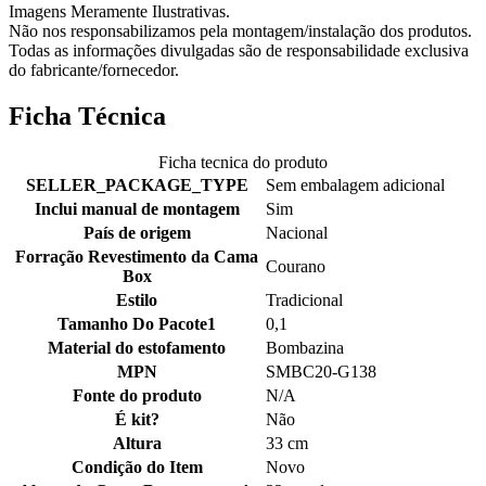
Imagens Meramente Ilustrativas.
Não nos responsabilizamos pela montagem/instalação dos produtos.
Todas as informações divulgadas são de responsabilidade exclusiva
do fabricante/fornecedor.
Ficha Técnica
Ficha tecnica do produto
SELLER_PACKAGE_TYPE
Sem embalagem adicional
Inclui manual de montagem
Sim
País de origem
Nacional
Forração Revestimento da Cama
Courano
Box
Estilo
Tradicional
Tamanho Do Pacote1
0,1
Material do estofamento
Bombazina
MPN
SMBC20-G138
Fonte do produto
N/A
É kit?
Não
Altura
33 cm
Condição do Item
Novo