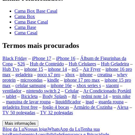
Cama Box Base Casal
Cama Box
Cama Base Casal
Cama Base
Cama Casal
Termos mais procurados
Black Friday
–
iPhone 17
–
iPhone 16
–
Álbum de Figurinhas da
Copa
–
S26
–
Hub de Conteúdo
–
Hub Celulares
–
Hub Geladeira
–
Hub Tvs
–
iphone 15
–
iphone 14
–
ps5
–
Air Fryer
–
iphone 16 pro
max
–
geladeira
–
poco x7 pro
–
xbox
–
iphone
–
creatina
–
whey
protein
–
microondas
–
kindle
–
iphone 17 pro max
–
iphone 15 pro
max
–
celular samsung
–
iphone 16e
–
xbox series s
–
xiaomi
–
ventilador
–
nintendo switch 2
–
Celular
–
Ar Condicionado Portátil
–
tablet
–
Bicicleta
–
Body Splash
–
jbl
–
redmi note 14
–
tenis nike
–
maquina de lavar roupa
–
liquidificador
–
ipad
–
guarda roupa
–
geladeira frost free
–
fogão 4 bocas
–
Armário de Cozinha
–
Alexa
–
TV 50 polegadas
–
TV 32 polegadas
Mais informações
Blog da Lu
Nossas lojas
WhatsApp da Lu
Tenha sua
loja
Regulamento
Acessibilidade
Segurança e Privacidade