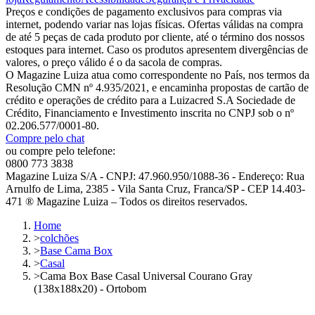
Preços e condições de pagamento exclusivos para compras via
internet, podendo variar nas lojas físicas. Ofertas válidas na compra
de até 5 peças de cada produto por cliente, até o término dos nossos
estoques para internet. Caso os produtos apresentem divergências de
valores, o preço válido é o da sacola de compras.
O Magazine Luiza atua como correspondente no País, nos termos da
Resolução CMN nº 4.935/2021, e encaminha propostas de cartão de
crédito e operações de crédito para a Luizacred S.A Sociedade de
Crédito, Financiamento e Investimento inscrita no CNPJ sob o nº
02.206.577/0001-80.
Compre pelo chat
ou compre pelo telefone:
0800 773 3838
Magazine Luiza S/A - CNPJ: 47.960.950/1088-36 - Endereço: Rua
Arnulfo de Lima, 2385 - Vila Santa Cruz, Franca/SP - CEP 14.403-
471 ® Magazine Luiza – Todos os direitos reservados.
Home
>
colchões
>
Base Cama Box
>
Casal
>
Cama Box Base Casal Universal Courano Gray
(138x188x20) - Ortobom