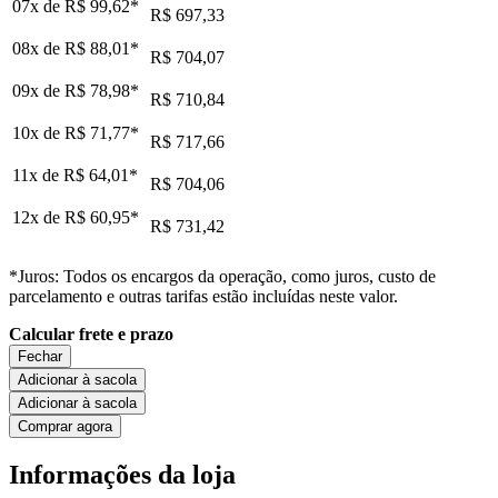
07x de
R$ 99,62
*
R$ 697,33
08x de
R$ 88,01
*
R$ 704,07
09x de
R$ 78,98
*
R$ 710,84
10x de
R$ 71,77
*
R$ 717,66
11x de
R$ 64,01
*
R$ 704,06
12x de
R$ 60,95
*
R$ 731,42
*Juros: Todos os encargos da operação, como juros, custo de
parcelamento e outras tarifas estão incluídas neste valor.
Calcular frete e prazo
Fechar
Adicionar à sacola
Adicionar à sacola
Comprar agora
Informações da loja