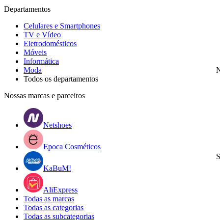
Departamentos
Celulares e Smartphones
TV e Vídeo
Eletrodomésticos
Móveis
Informática
Moda
N
Todos os departamentos
Nossas marcas e parceiros
Netshoes
Epoca Cosméticos
S
KaBuM!
AliExpress
Todas as marcas
Todas as categorias
Todas as subcategorias