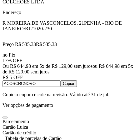
COLCHOES LTDA
Endereço
R MOREIRA DE VASCONCELOS, 21
PENHA - RIO DE
JANEIRO/RJ
21020-230
Preço R$ 535,33
R$
535
,
33
no Pix
17% OFF
Ou R$ 644,98 em 5x de R$ 129,00 sem juros
ou
R$ 644,98
em
5
x
de
R$ 129,00
sem juros
R$ 5 OFF
Copiar
Copie o cupom e cole na revisão. Válido até
31 de jul
.
Ver opções de pagamento
Parcelamento
Cartão Luiza
Cartão de crédito
Tabela de parcelas de Cartão