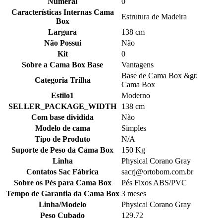
Numeral
0
Características Internas Cama
Estrutura de Madeira
Box
Largura
138 cm
Não Possui
Não
Kit
0
Sobre a Cama Box Base
Vantagens
Base de Cama Box &gt;
Categoria Trilha
Cama Box
Estilo1
Moderno
SELLER_PACKAGE_WIDTH
138 cm
Com base dividida
Não
Modelo de cama
Simples
Tipo de Produto
N/A
Suporte de Peso da Cama Box
150 Kg
Linha
Physical Corano Gray
Contatos Sac Fábrica
sacrj@ortobom.com.br
Sobre os Pés para Cama Box
Pés Fixos ABS/PVC
Tempo de Garantia da Cama Box
3 meses
Linha/Modelo
Physical Corano Gray
Peso Cubado
129.72