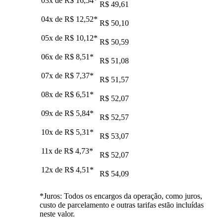
03x de
R$ 16,54
*
R$ 49,61
04x de
R$ 12,52
*
R$ 50,10
05x de
R$ 10,12
*
R$ 50,59
06x de
R$ 8,51
*
R$ 51,08
07x de
R$ 7,37
*
R$ 51,57
08x de
R$ 6,51
*
R$ 52,07
09x de
R$ 5,84
*
R$ 52,57
10x de
R$ 5,31
*
R$ 53,07
11x de
R$ 4,73
*
R$ 52,07
12x de
R$ 4,51
*
R$ 54,09
*Juros: Todos os encargos da operação, como juros,
custo de parcelamento e outras tarifas estão incluídas
neste valor.