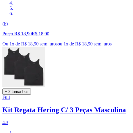
(6)
Preço R$ 18,90
R$
18
,
90
Ou 1x de R$ 18,90 sem juros
ou
1
x de
R$ 18,90
sem juros
+ 2 tamanhos
Full
Kit Regata Hering C/ 3 Peças Masculina
4.3