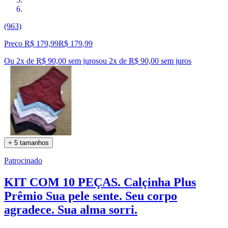
(963)
Preço R$ 179,99
R$
179
,
99
Ou 2x de R$ 90,00 sem juros
ou
2
x de
R$ 90,00
sem juros
+ 5 tamanhos
Patrocinado
KIT COM 10 PEÇAS. Calçinha Plus
Prêmio Sua pele sente. Seu corpo
agradece. Sua alma sorri.