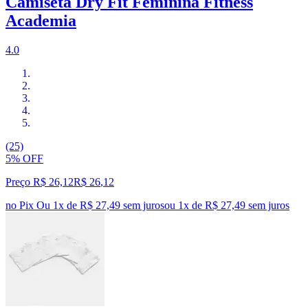
Camiseta Dry Fit Feminina Fitness
Academia
4.0
(25)
5% OFF
Preço R$ 26,12
R$
26
,
12
no Pix
Ou 1x de R$ 27,49 sem juros
ou
1
x de
R$ 27,49
sem juros