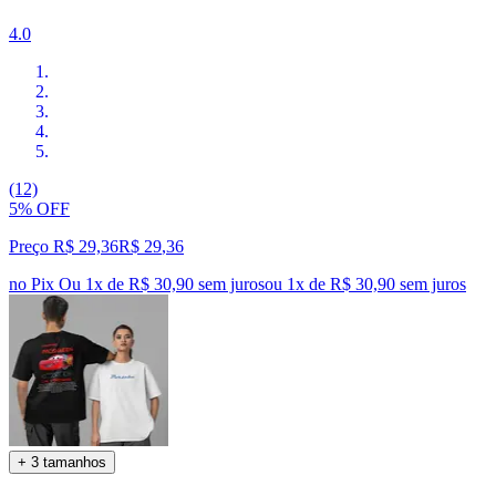
4.0
(12)
5% OFF
Preço R$ 29,36
R$
29
,
36
no Pix
Ou 1x de R$ 30,90 sem juros
ou
1
x de
R$ 30,90
sem juros
+ 3 tamanhos