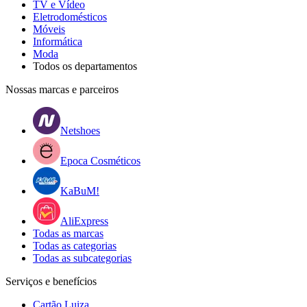
TV e Vídeo
Eletrodomésticos
Móveis
Informática
Moda
Todos os departamentos
Nossas marcas e parceiros
Netshoes
Epoca Cosméticos
KaBuM!
AliExpress
Todas as marcas
Todas as categorias
Todas as subcategorias
Serviços e benefícios
Cartão Luiza