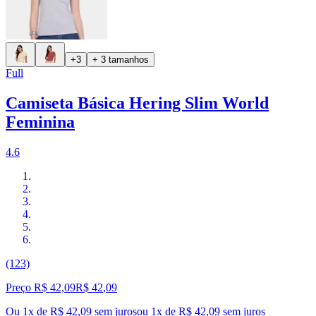
+3
+ 3 tamanhos
Full
Camiseta Básica Hering Slim World
Feminina
4.6
(123)
Preço R$ 42,09
R$
42
,
09
Ou 1x de R$ 42,09 sem juros
ou
1
x de
R$ 42,09
sem juros