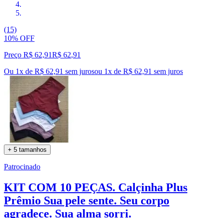
(15)
10% OFF
Preço R$ 62,91
R$
62
,
91
Ou 1x de R$ 62,91 sem juros
ou
1
x de
R$ 62,91
sem juros
+ 5 tamanhos
Patrocinado
KIT COM 10 PEÇAS. Calçinha Plus
Prêmio Sua pele sente. Seu corpo
agradece. Sua alma sorri.