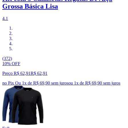
Grossa Básica Lisa
4.1
(372)
10% OFF
Preço R$ 62,91
R$
62
,
91
no Pix
Ou 1x de R$ 69,90 sem juros
ou
1
x de
R$ 69,90
sem juros