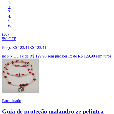
(30)
5% OFF
Preço R$ 123,41
R$
123
,
41
no Pix
Ou 1x de R$ 129,90 sem juros
ou
1
x de
R$ 129,90
sem juros
Patrocinado
Guia de proteção malandro ze pelintra