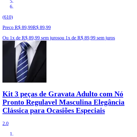
(610)
Preço R$ 89,99
R$
89
,
99
Ou 1x de R$ 89,99 sem juros
ou
1
x de
R$ 89,99
sem juros
Kit 3 peças de Gravata Adulto com Nó
Pronto Regulavel Masculina Elegância
Clássica para Ocasiões Especiais
2.0