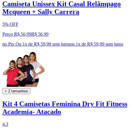
Camiseta Unissex Kit Casal Relâmpago
Mcqueen + Sally Carrera
5% OFF
Preço R$ 56,99
R$
56
,
99
no Pix
Ou 1x de R$ 59,99 sem juros
ou
1
x de
R$ 59,99
sem juros
+ 2 tamanhos
Kit 4 Camisetas Feminina Dry Fit Fitness
Academia- Atacado
4.3