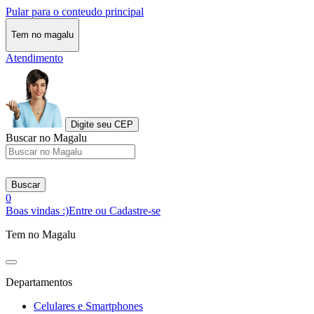
Pular para o conteudo principal
Tem no magalu
Atendimento
Digite seu CEP
Buscar no Magalu
Buscar
0
Boas vindas :)
Entre ou Cadastre-se
Tem no Magalu
Departamentos
Celulares e Smartphones