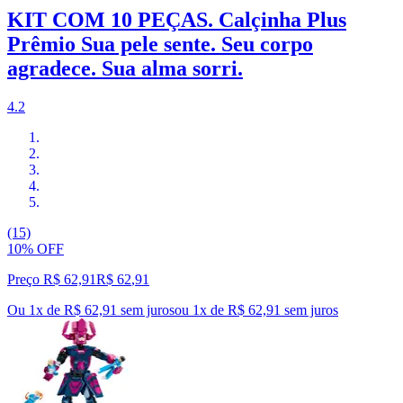
KIT COM 10 PEÇAS. Calçinha Plus
Prêmio Sua pele sente. Seu corpo
agradece. Sua alma sorri.
4.2
(15)
10% OFF
Preço R$ 62,91
R$
62
,
91
Ou 1x de R$ 62,91 sem juros
ou
1
x de
R$ 62,91
sem juros