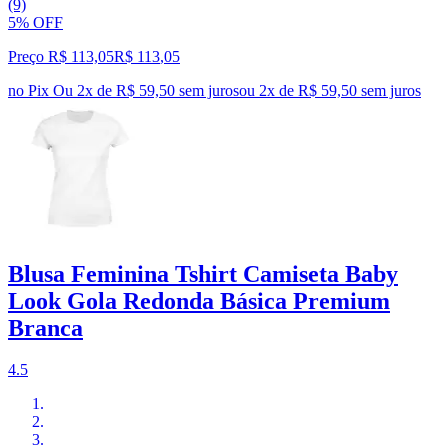
(9)
5% OFF
Preço R$ 113,05
R$
113
,
05
no Pix
Ou 2x de R$ 59,50 sem juros
ou
2
x de
R$ 59,50
sem juros
Blusa Feminina Tshirt Camiseta Baby
Look Gola Redonda Básica Premium
Branca
4.5