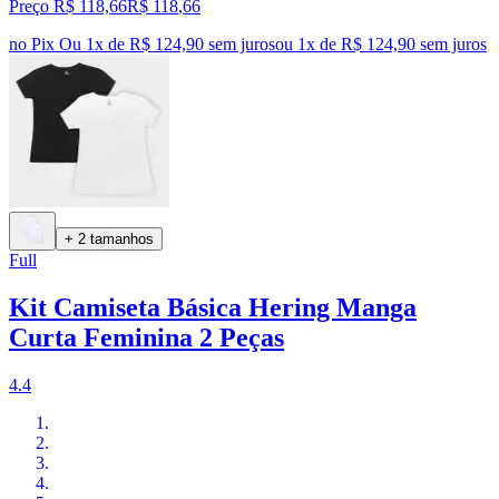
Preço R$ 118,66
R$
118
,
66
no Pix
Ou 1x de R$ 124,90 sem juros
ou
1
x de
R$ 124,90
sem juros
+ 2 tamanhos
Full
Kit Camiseta Básica Hering Manga
Curta Feminina 2 Peças
4.4