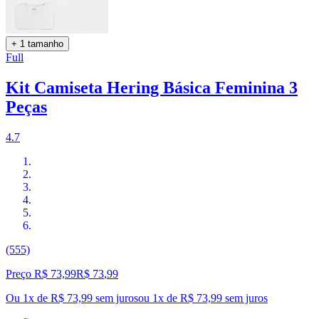
+ 1 tamanho
Full
Kit Camiseta Hering Básica Feminina 3
Peças
4.7
(555)
Preço R$ 73,99
R$
73
,
99
Ou 1x de R$ 73,99 sem juros
ou
1
x de
R$ 73,99
sem juros