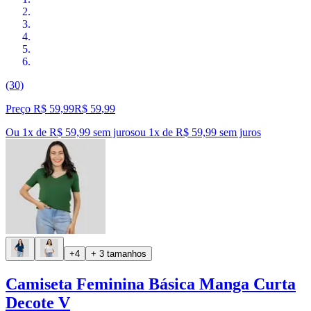
(30)
Preço R$ 59,99
R$
59
,
99
Ou 1x de R$ 59,99 sem juros
ou
1
x de
R$ 59,99
sem juros
+4
+ 3 tamanhos
Camiseta Feminina Básica Manga Curta
Decote V