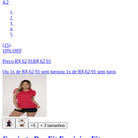
4.2
(15)
10% OFF
Preço R$ 62,91
R$
62
,
91
Ou 1x de R$ 62,91 sem juros
ou
1
x de
R$ 62,91
sem juros
+5
+ 3 tamanhos