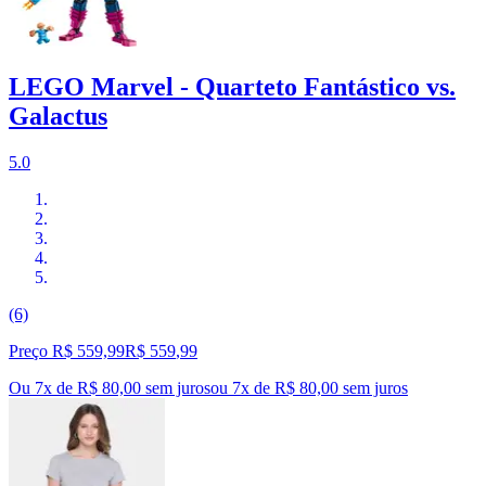
LEGO Marvel - Quarteto Fantástico vs.
Galactus
5.0
(6)
Preço R$ 559,99
R$
559
,
99
Ou 7x de R$ 80,00 sem juros
ou
7
x de
R$ 80,00
sem juros