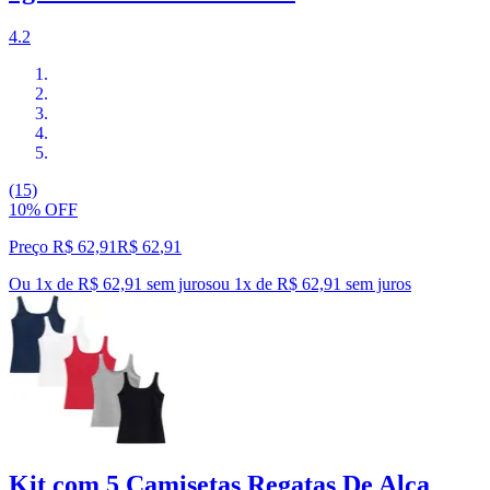
4.2
(15)
10% OFF
Preço R$ 62,91
R$
62
,
91
Ou 1x de R$ 62,91 sem juros
ou
1
x de
R$ 62,91
sem juros
Kit com 5 Camisetas Regatas De Alça