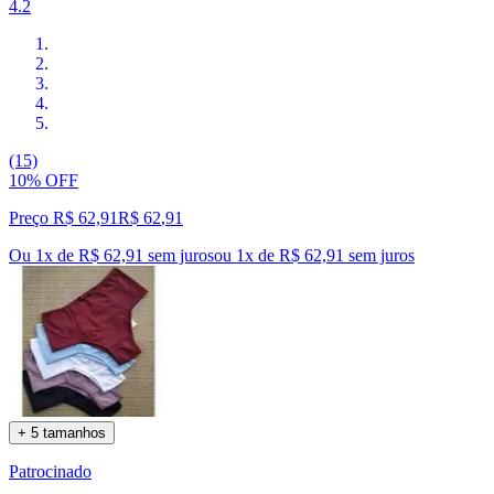
4.2
(15)
10% OFF
Preço R$ 62,91
R$
62
,
91
Ou 1x de R$ 62,91 sem juros
ou
1
x de
R$ 62,91
sem juros
+ 5 tamanhos
Patrocinado