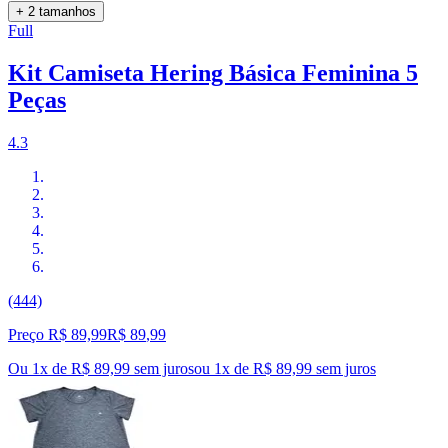
+ 2 tamanhos
Full
Kit Camiseta Hering Básica Feminina 5
Peças
4.3
(444)
Preço R$ 89,99
R$
89
,
99
Ou 1x de R$ 89,99 sem juros
ou
1
x de
R$ 89,99
sem juros