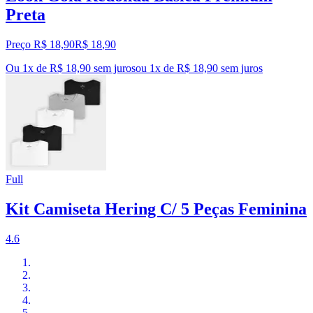
Preta
Preço R$ 18,90
R$
18
,
90
Ou 1x de R$ 18,90 sem juros
ou
1
x de
R$ 18,90
sem juros
Full
Kit Camiseta Hering C/ 5 Peças Feminina
4.6