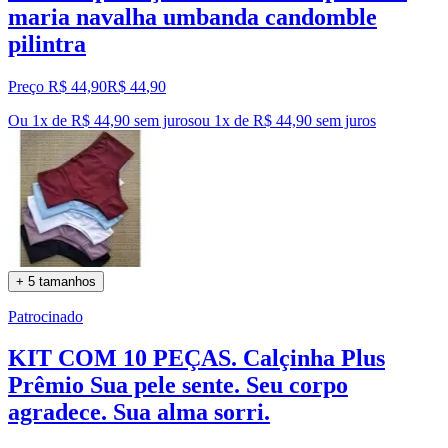
maria navalha umbanda candomble
pilintra
Preço R$ 44,90
R$
44
,
90
Ou 1x de R$ 44,90 sem juros
ou
1
x de
R$ 44,90
sem juros
+ 5 tamanhos
Patrocinado
KIT COM 10 PEÇAS. Calçinha Plus
Prêmio Sua pele sente. Seu corpo
agradece. Sua alma sorri.