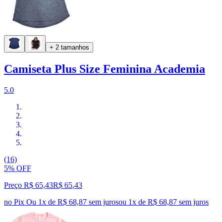
+ 2 tamanhos
Camiseta Plus Size Feminina Academia
5.0
(16)
5% OFF
Preço R$ 65,43
R$
65
,
43
no Pix
Ou 1x de R$ 68,87 sem juros
ou
1
x de
R$ 68,87
sem juros