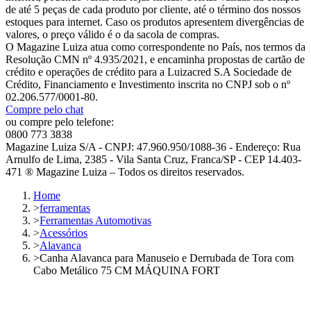
de até 5 peças de cada produto por cliente, até o término dos nossos
estoques para internet. Caso os produtos apresentem divergências de
valores, o preço válido é o da sacola de compras.
O Magazine Luiza atua como correspondente no País, nos termos da
Resolução CMN nº 4.935/2021, e encaminha propostas de cartão de
crédito e operações de crédito para a Luizacred S.A Sociedade de
Crédito, Financiamento e Investimento inscrita no CNPJ sob o nº
02.206.577/0001-80.
Compre pelo chat
ou compre pelo telefone:
0800 773 3838
Magazine Luiza S/A - CNPJ: 47.960.950/1088-36 - Endereço: Rua
Arnulfo de Lima, 2385 - Vila Santa Cruz, Franca/SP - CEP 14.403-
471 ® Magazine Luiza – Todos os direitos reservados.
Home
>
ferramentas
>
Ferramentas Automotivas
>
Acessórios
>
Alavanca
>
Canha Alavanca para Manuseio e Derrubada de Tora com
Cabo Metálico 75 CM MÁQUINA FORT