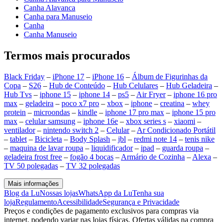
Canha Alavanca
Canha para Manuseio
Canha
Canha Manuseio
Termos mais procurados
Black Friday
–
iPhone 17
–
iPhone 16
–
Álbum de Figurinhas da
Copa
–
S26
–
Hub de Conteúdo
–
Hub Celulares
–
Hub Geladeira
–
Hub Tvs
–
iphone 15
–
iphone 14
–
ps5
–
Air Fryer
–
iphone 16 pro
max
–
geladeira
–
poco x7 pro
–
xbox
–
iphone
–
creatina
–
whey
protein
–
microondas
–
kindle
–
iphone 17 pro max
–
iphone 15 pro
max
–
celular samsung
–
iphone 16e
–
xbox series s
–
xiaomi
–
ventilador
–
nintendo switch 2
–
Celular
–
Ar Condicionado Portátil
–
tablet
–
Bicicleta
–
Body Splash
–
jbl
–
redmi note 14
–
tenis nike
–
maquina de lavar roupa
–
liquidificador
–
ipad
–
guarda roupa
–
geladeira frost free
–
fogão 4 bocas
–
Armário de Cozinha
–
Alexa
–
TV 50 polegadas
–
TV 32 polegadas
Mais informações
Blog da Lu
Nossas lojas
WhatsApp da Lu
Tenha sua
loja
Regulamento
Acessibilidade
Segurança e Privacidade
Preços e condições de pagamento exclusivos para compras via
internet, podendo variar nas lojas físicas. Ofertas válidas na compra