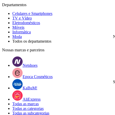
Departamentos
Celulares e Smartphones
TV e Vídeo
Eletrodomésticos
Móveis
Informática
Moda
N
Todos os departamentos
Nossas marcas e parceiros
Netshoes
Epoca Cosméticos
S
KaBuM!
AliExpress
Todas as marcas
Todas as categorias
Todas as subcategorias