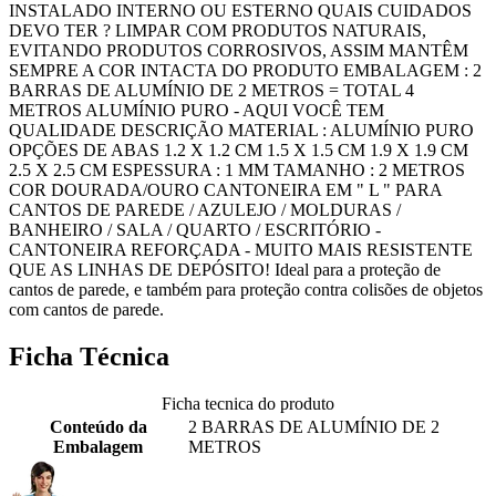
INSTALADO INTERNO OU ESTERNO QUAIS CUIDADOS
DEVO TER ? LIMPAR COM PRODUTOS NATURAIS,
EVITANDO PRODUTOS CORROSIVOS, ASSIM MANTÊM
SEMPRE A COR INTACTA DO PRODUTO EMBALAGEM : 2
BARRAS DE ALUMÍNIO DE 2 METROS = TOTAL 4
METROS ALUMÍNIO PURO - AQUI VOCÊ TEM
QUALIDADE DESCRIÇÃO MATERIAL : ALUMÍNIO PURO
OPÇÕES DE ABAS 1.2 X 1.2 CM 1.5 X 1.5 CM 1.9 X 1.9 CM
2.5 X 2.5 CM ESPESSURA : 1 MM TAMANHO : 2 METROS
COR DOURADA/OURO CANTONEIRA EM " L " PARA
CANTOS DE PAREDE / AZULEJO / MOLDURAS /
BANHEIRO / SALA / QUARTO / ESCRITÓRIO -
CANTONEIRA REFORÇADA - MUITO MAIS RESISTENTE
QUE AS LINHAS DE DEPÓSITO! Ideal para a proteção de
cantos de parede, e também para proteção contra colisões de objetos
com cantos de parede.
Ficha Técnica
Ficha tecnica do produto
Conteúdo da
2 BARRAS DE ALUMÍNIO DE 2
Embalagem
METROS