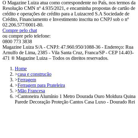
O Magazine Luiza atua como correspondente no País, nos termos da
Resolução CMN nº 4.935/2021, e encaminha propostas de cartão de
crédito e operações de crédito para a Luizacred S.A Sociedade de
Crédito, Financiamento e Investimento inscrita no CNPJ sob o nº
02.206.577/0001-80.
Compre pelo chat
ou compre pelo telefone:
0800 773 3838
Magazine Luiza S/A - CNPJ: 47.960.950/1088-36 - Endereço: Rua
Arnulfo de Lima, 2385 - Vila Santa Cruz, Franca/SP - CEP 14.403-
471 ® Magazine Luiza – Todos os direitos reservados.
Home
>
casa e construção
>
Ferragem
>
Ferragem para Prateleira
>
Mão Francesa
>
Cantoneira Alumínio 1 Metro Dourada Ouro Moldura Quina
Parede Decoração Proteção Cantos Casa Luxo - Dourado Rei