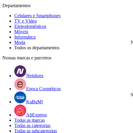
Departamentos
Celulares e Smartphones
TV e Vídeo
Eletrodomésticos
Móveis
Informática
Moda
N
Todos os departamentos
Nossas marcas e parceiros
Netshoes
Epoca Cosméticos
S
KaBuM!
AliExpress
Todas as marcas
Todas as categorias
Todas as subcategorias