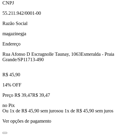
CNPJ
55.211.942/0001-00
Razão Social
magazinegja
Endereço
Rua Afonso D Escragnolle Taunay, 1063
Esmeralda - Praia
Grande/SP
11713-490
R$ 45,90
14% OFF
Preço R$ 39,47
R$
39
,
47
no Pix
Ou 1x de R$ 45,90 sem juros
ou
1
x de
R$ 45,90
sem juros
Ver opções de pagamento