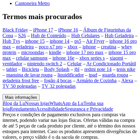
Cantoneira Metro
Termos mais procurados
Black Friday
–
iPhone 17
–
iPhone 16
–
Álbum de Figurinhas da
Copa
–
S26
–
Hub de Conteúdo
–
Hub Celulares
–
Hub Geladeira
–
Hub Tvs
–
iphone 15
–
iphone 14
–
ps5
–
Air Fryer
–
iphone 16 pro
max
–
geladeira
–
poco x7 pro
–
xbox
–
iphone
–
creatina
–
whey
protein
–
microondas
–
kindle
–
iphone 17 pro max
–
iphone 15 pro
max
–
celular samsung
–
iphone 16e
–
xbox series s
–
xiaomi
–
ventilador
–
nintendo switch 2
–
Celular
–
Ar Condicionado Portátil
–
tablet
–
Bicicleta
–
Body Splash
–
jbl
–
redmi note 14
–
tenis nike
–
maquina de lavar roupa
–
liquidificador
–
ipad
–
guarda roupa
–
geladeira frost free
–
fogão 4 bocas
–
Armário de Cozinha
–
Alexa
–
TV 50 polegadas
–
TV 32 polegadas
Mais informações
Blog da Lu
Nossas lojas
WhatsApp da Lu
Tenha sua
loja
Regulamento
Acessibilidade
Segurança e Privacidade
Preços e condições de pagamento exclusivos para compras via
internet, podendo variar nas lojas físicas. Ofertas válidas na compra
de até 5 peças de cada produto por cliente, até o término dos nossos
estoques para internet. Caso os produtos apresentem divergências de
valores, o preço válido é o da sacola de compras.