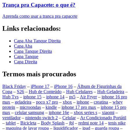
Trança pra Capacete: o que é?
Aprenda como usar a trança pra capacete
Links relacionados:
Capa Aba Tanque Direita
Capa Aba
Capa Tanque Direita
Capa Tanque
Capa Direita
Termos mais procurados
Black Friday
–
iPhone 17
–
iPhone 16
–
Álbum de Figurinhas da
Copa
–
S26
–
Hub de Conteúdo
–
Hub Celulares
–
Hub Geladeira
–
Hub Tvs
–
iphone 15
–
iphone 14
–
ps5
–
Air Fryer
–
iphone 16 pro
max
–
geladeira
–
poco x7 pro
–
xbox
–
iphone
–
creatina
–
whey
protein
–
microondas
–
kindle
–
iphone 17 pro max
–
iphone 15 pro
max
–
celular samsung
–
iphone 16e
–
xbox series s
–
xiaomi
–
ventilador
–
nintendo switch 2
–
Celular
–
Ar Condicionado Portátil
–
tablet
–
Bicicleta
–
Body Splash
–
jbl
–
redmi note 14
–
tenis nike
–
maquina de lavar roupa
–
liquidificador
–
ipad
–
guarda roupa
–