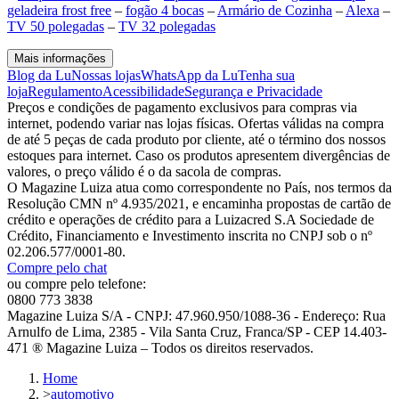
geladeira frost free
–
fogão 4 bocas
–
Armário de Cozinha
–
Alexa
–
TV 50 polegadas
–
TV 32 polegadas
Mais informações
Blog da Lu
Nossas lojas
WhatsApp da Lu
Tenha sua
loja
Regulamento
Acessibilidade
Segurança e Privacidade
Preços e condições de pagamento exclusivos para compras via
internet, podendo variar nas lojas físicas. Ofertas válidas na compra
de até 5 peças de cada produto por cliente, até o término dos nossos
estoques para internet. Caso os produtos apresentem divergências de
valores, o preço válido é o da sacola de compras.
O Magazine Luiza atua como correspondente no País, nos termos da
Resolução CMN nº 4.935/2021, e encaminha propostas de cartão de
crédito e operações de crédito para a Luizacred S.A Sociedade de
Crédito, Financiamento e Investimento inscrita no CNPJ sob o nº
02.206.577/0001-80.
Compre pelo chat
ou compre pelo telefone:
0800 773 3838
Magazine Luiza S/A - CNPJ: 47.960.950/1088-36 - Endereço: Rua
Arnulfo de Lima, 2385 - Vila Santa Cruz, Franca/SP - CEP 14.403-
471 ® Magazine Luiza – Todos os direitos reservados.
Home
>
automotivo