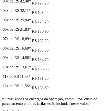
03x de
R$ 42,40
*
R$ 127,20
04x de
R$ 32,11
*
R$ 128,44
05x de
R$ 25,94
*
R$ 129,70
06x de
R$ 21,83
*
R$ 130,96
07x de
R$ 18,89
*
R$ 132,23
08x de
R$ 16,69
*
R$ 133,50
09x de
R$ 14,98
*
R$ 134,79
10x de
R$ 13,61
*
R$ 136,08
11x de
R$ 11,93
*
R$ 131,20
12x de
R$ 11,56
*
R$ 138,69
*Juros: Todos os encargos da operação, como juros, custo de
parcelamento e outras tarifas estão incluídas neste valor.