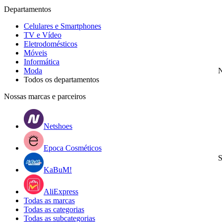
Departamentos
Celulares e Smartphones
TV e Vídeo
Eletrodomésticos
Móveis
Informática
Moda
N
Todos os departamentos
Nossas marcas e parceiros
Netshoes
Epoca Cosméticos
S
KaBuM!
AliExpress
Todas as marcas
Todas as categorias
Todas as subcategorias