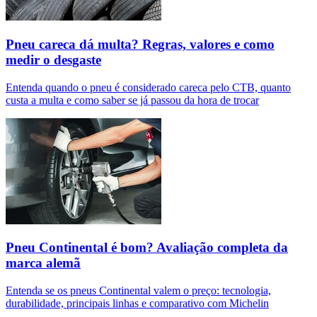
Pneu careca dá multa? Regras, valores e como
medir o desgaste
Entenda quando o pneu é considerado careca pelo CTB, quanto
custa a multa e como saber se já passou da hora de trocar
Pneu Continental é bom? Avaliação completa da
marca alemã
Entenda se os pneus Continental valem o preço: tecnologia,
durabilidade, principais linhas e comparativo com Michelin