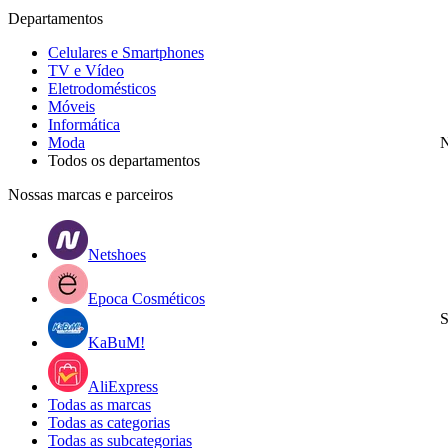
Departamentos
Celulares e Smartphones
TV e Vídeo
Eletrodomésticos
Móveis
Informática
Moda
N
Todos os departamentos
Nossas marcas e parceiros
Netshoes
Epoca Cosméticos
S
KaBuM!
AliExpress
Todas as marcas
Todas as categorias
Todas as subcategorias