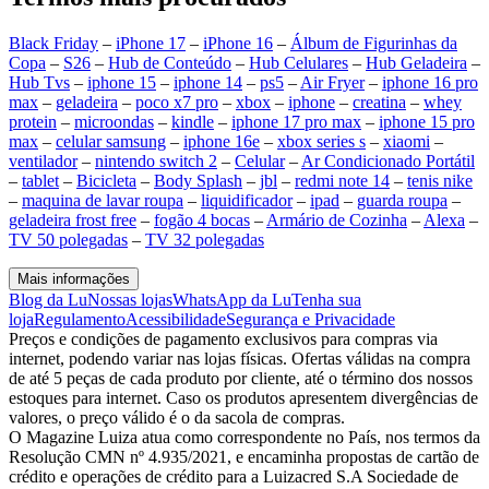
Black Friday
–
iPhone 17
–
iPhone 16
–
Álbum de Figurinhas da
Copa
–
S26
–
Hub de Conteúdo
–
Hub Celulares
–
Hub Geladeira
–
Hub Tvs
–
iphone 15
–
iphone 14
–
ps5
–
Air Fryer
–
iphone 16 pro
max
–
geladeira
–
poco x7 pro
–
xbox
–
iphone
–
creatina
–
whey
protein
–
microondas
–
kindle
–
iphone 17 pro max
–
iphone 15 pro
max
–
celular samsung
–
iphone 16e
–
xbox series s
–
xiaomi
–
ventilador
–
nintendo switch 2
–
Celular
–
Ar Condicionado Portátil
–
tablet
–
Bicicleta
–
Body Splash
–
jbl
–
redmi note 14
–
tenis nike
–
maquina de lavar roupa
–
liquidificador
–
ipad
–
guarda roupa
–
geladeira frost free
–
fogão 4 bocas
–
Armário de Cozinha
–
Alexa
–
TV 50 polegadas
–
TV 32 polegadas
Mais informações
Blog da Lu
Nossas lojas
WhatsApp da Lu
Tenha sua
loja
Regulamento
Acessibilidade
Segurança e Privacidade
Preços e condições de pagamento exclusivos para compras via
internet, podendo variar nas lojas físicas. Ofertas válidas na compra
de até 5 peças de cada produto por cliente, até o término dos nossos
estoques para internet. Caso os produtos apresentem divergências de
valores, o preço válido é o da sacola de compras.
O Magazine Luiza atua como correspondente no País, nos termos da
Resolução CMN nº 4.935/2021, e encaminha propostas de cartão de
crédito e operações de crédito para a Luizacred S.A Sociedade de