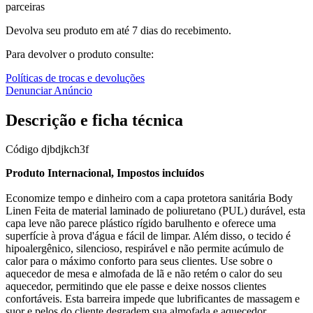
parceiras
Devolva seu produto em até 7 dias do recebimento.
Para devolver o produto consulte:
Políticas de trocas e devoluções
Denunciar Anúncio
Descrição e ficha técnica
Código
djbdjkch3f
Produto Internacional, Impostos incluídos
Economize tempo e dinheiro com a capa protetora sanitária Body
Linen Feita de material laminado de poliuretano (PUL) durável, esta
capa leve não parece plástico rígido barulhento e oferece uma
superfície à prova d'água e fácil de limpar. Além disso, o tecido é
hipoalergênico, silencioso, respirável e não permite acúmulo de
calor para o máximo conforto para seus clientes. Use sobre o
aquecedor de mesa e almofada de lã e não retém o calor do seu
aquecedor, permitindo que ele passe e deixe nossos clientes
confortáveis. Esta barreira impede que lubrificantes de massagem e
suor e pelos do cliente degradem sua almofada e aquecedor,