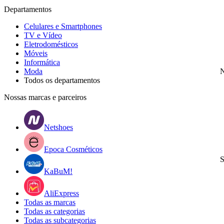
Departamentos
Celulares e Smartphones
TV e Vídeo
Eletrodomésticos
Móveis
Informática
Moda
N
Todos os departamentos
Nossas marcas e parceiros
Netshoes
Epoca Cosméticos
S
KaBuM!
AliExpress
Todas as marcas
Todas as categorias
Todas as subcategorias