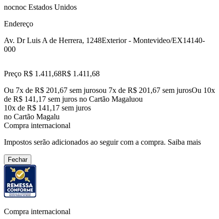
nocnoc Estados Unidos
Endereço
Av. Dr Luis A de Herrera, 1248
Exterior - Montevideo/EX
14140-
000
Preço R$ 1.411,68
R$
1.411
,
68
Ou 7x de R$ 201,67 sem juros
ou
7
x de
R$ 201,67
sem juros
Ou 10x
de R$ 141,17 sem juros no Cartão Magalu
ou
10
x de
R$ 141,17
sem juros
no Cartão Magalu
Compra internacional
Impostos serão adicionados ao seguir com a compra.
Saiba mais
Fechar
Compra internacional