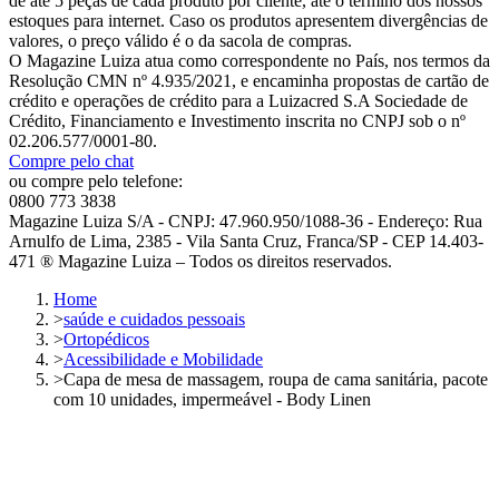
de até 5 peças de cada produto por cliente, até o término dos nossos
estoques para internet. Caso os produtos apresentem divergências de
valores, o preço válido é o da sacola de compras.
O Magazine Luiza atua como correspondente no País, nos termos da
Resolução CMN nº 4.935/2021, e encaminha propostas de cartão de
crédito e operações de crédito para a Luizacred S.A Sociedade de
Crédito, Financiamento e Investimento inscrita no CNPJ sob o nº
02.206.577/0001-80.
Compre pelo chat
ou compre pelo telefone:
0800 773 3838
Magazine Luiza S/A - CNPJ: 47.960.950/1088-36 - Endereço: Rua
Arnulfo de Lima, 2385 - Vila Santa Cruz, Franca/SP - CEP 14.403-
471 ® Magazine Luiza – Todos os direitos reservados.
Home
>
saúde e cuidados pessoais
>
Ortopédicos
>
Acessibilidade e Mobilidade
>
Capa de mesa de massagem, roupa de cama sanitária, pacote
com 10 unidades, impermeável - Body Linen