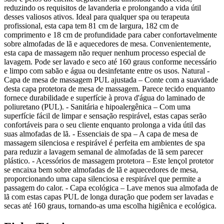
reduzindo os requisitos de lavanderia e prolongando a vida útil
desses valiosos ativos. Ideal para qualquer spa ou terapeuta
profissional, esta capa tem 81 cm de largura, 182 cm de
comprimento e 18 cm de profundidade para caber confortavelmente
sobre almofadas de lã e aquecedores de mesa. Convenientemente,
esta capa de massagem não requer nenhum processo especial de
lavagem. Pode ser lavado e seco até 160 graus conforme necessário
e limpo com sabão e água ou desinfetante entre os usos. Natural -
Capa de mesa de massagem PUL ajustada – Conte com a suavidade
desta capa protetora de mesa de massagem. Parece tecido enquanto
fornece durabilidade e superfície à prova d'água do laminado de
poliuretano (PUL). - Sanitária e hipoalergênica – Com uma
superfície fácil de limpar e sensação respirável, estas capas serão
confortáveis para o seu cliente enquanto prolonga a vida útil das
suas almofadas de lã. - Essenciais de spa – A capa de mesa de
massagem silenciosa e respirável é perfeita em ambientes de spa
para reduzir a lavagem semanal de almofadas de lã sem parecer
plástico. - Acessórios de massagem protetora – Este lençol protetor
se encaixa bem sobre almofadas de lã e aquecedores de mesa,
proporcionando uma capa silenciosa e respirável que permite a
passagem do calor. - Capa ecológica – Lave menos sua almofada de
lã com estas capas PUL de longa duração que podem ser lavadas e
secas até 160 graus, tornando-as uma escolha higiênica e ecológica.