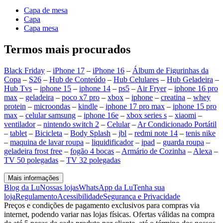
Capa de mesa
Capa
Capa mesa
Termos mais procurados
Black Friday
–
iPhone 17
–
iPhone 16
–
Álbum de Figurinhas da
Copa
–
S26
–
Hub de Conteúdo
–
Hub Celulares
–
Hub Geladeira
–
Hub Tvs
–
iphone 15
–
iphone 14
–
ps5
–
Air Fryer
–
iphone 16 pro
max
–
geladeira
–
poco x7 pro
–
xbox
–
iphone
–
creatina
–
whey
protein
–
microondas
–
kindle
–
iphone 17 pro max
–
iphone 15 pro
max
–
celular samsung
–
iphone 16e
–
xbox series s
–
xiaomi
–
ventilador
–
nintendo switch 2
–
Celular
–
Ar Condicionado Portátil
–
tablet
–
Bicicleta
–
Body Splash
–
jbl
–
redmi note 14
–
tenis nike
–
maquina de lavar roupa
–
liquidificador
–
ipad
–
guarda roupa
–
geladeira frost free
–
fogão 4 bocas
–
Armário de Cozinha
–
Alexa
–
TV 50 polegadas
–
TV 32 polegadas
Mais informações
Blog da Lu
Nossas lojas
WhatsApp da Lu
Tenha sua
loja
Regulamento
Acessibilidade
Segurança e Privacidade
Preços e condições de pagamento exclusivos para compras via
internet, podendo variar nas lojas físicas. Ofertas válidas na compra