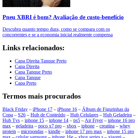
Pneu XBRI é bom? Avaliação de custo-benefício
Descubra quanto tempo dura, como se compara com os
concorrentes e se a economia inicial realmente compensa
Links relacionados:
Capa Direita Tanque Preto
Capa Direita
Capa Tanque Preto
Capa Tanque
Capa Preto
Termos mais procurados
Black Friday
–
iPhone 17
–
iPhone 16
–
Álbum de Figurinhas da
Copa
–
S26
–
Hub de Conteúdo
–
Hub Celulares
–
Hub Geladeira
–
Hub Tvs
–
iphone 15
–
iphone 14
–
ps5
–
Air Fryer
–
iphone 16 pro
max
–
geladeira
–
poco x7 pro
–
xbox
–
iphone
–
creatina
–
whey
protein
–
microondas
–
kindle
–
iphone 17 pro max
–
iphone 15 pro
max
–
celular samsung
–
iphone 16e
–
xbox series s
–
xiaomi
–