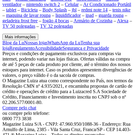
ventilador
–
nintendo switch 2
–
Celular
–
Ar Condicionado Portátil
–
tablet
–
Bicicleta
–
Body Splash
–
jbl
–
redmi note 14
–
tenis nike
–
maquina de lavar roupa
–
liquidificador
–
ipad
–
guarda roupa
–
geladeira frost free
–
fogão 4 bocas
–
Armário de Cozinha
–
Alexa
–
TV 50 polegadas
–
TV 32 polegadas
Mais informações
Blog da Lu
Nossas lojas
WhatsApp da Lu
Tenha sua
loja
Regulamento
Acessibilidade
Segurança e Privacidade
Preços e condições de pagamento exclusivos para compras via
internet, podendo variar nas lojas físicas. Ofertas válidas na compra
de até 5 peças de cada produto por cliente, até o término dos nossos
estoques para internet. Caso os produtos apresentem divergências de
valores, o preço válido é o da sacola de compras.
O Magazine Luiza atua como correspondente no País, nos termos da
Resolução CMN nº 4.935/2021, e encaminha propostas de cartão de
crédito e operações de crédito para a Luizacred S.A Sociedade de
Crédito, Financiamento e Investimento inscrita no CNPJ sob o nº
02.206.577/0001-80.
Compre pelo chat
ou compre pelo telefone:
0800 773 3838
Magazine Luiza S/A - CNPJ: 47.960.950/1088-36 - Endereço: Rua
Arnulfo de Lima, 2385 - Vila Santa Cruz, Franca/SP - CEP 14.403-
471 ® Magazine Luiza – Todos os direitos reservados.