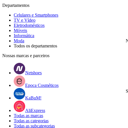
Departamentos
Celulares e Smartphones
TV e Vídeo
Eletrodomésticos
Móveis
Informática
Moda
N
Todos os departamentos
Nossas marcas e parceiros
Netshoes
Epoca Cosméticos
S
KaBuM!
AliExpress
Todas as marcas
Todas as categorias
Todas as subcategorias