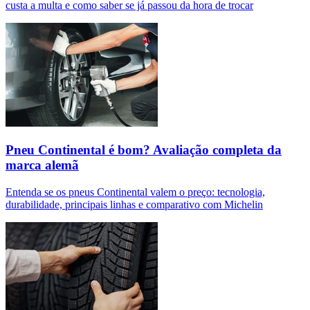
custa a multa e como saber se já passou da hora de trocar
Pneu Continental é bom? Avaliação completa da
marca alemã
Entenda se os pneus Continental valem o preço: tecnologia,
durabilidade, principais linhas e comparativo com Michelin