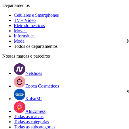
Departamentos
Celulares e Smartphones
TV e Vídeo
Eletrodomésticos
Móveis
Informática
Moda
N
Todos os departamentos
Nossas marcas e parceiros
Netshoes
Epoca Cosméticos
S
KaBuM!
AliExpress
Todas as marcas
Todas as categorias
Todas as subcategorias