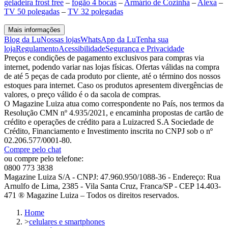
geladeira frost free
–
fogão 4 bocas
–
Armário de Cozinha
–
Alexa
–
TV 50 polegadas
–
TV 32 polegadas
Mais informações
Blog da Lu
Nossas lojas
WhatsApp da Lu
Tenha sua
loja
Regulamento
Acessibilidade
Segurança e Privacidade
Preços e condições de pagamento exclusivos para compras via
internet, podendo variar nas lojas físicas. Ofertas válidas na compra
de até 5 peças de cada produto por cliente, até o término dos nossos
estoques para internet. Caso os produtos apresentem divergências de
valores, o preço válido é o da sacola de compras.
O Magazine Luiza atua como correspondente no País, nos termos da
Resolução CMN nº 4.935/2021, e encaminha propostas de cartão de
crédito e operações de crédito para a Luizacred S.A Sociedade de
Crédito, Financiamento e Investimento inscrita no CNPJ sob o nº
02.206.577/0001-80.
Compre pelo chat
ou compre pelo telefone:
0800 773 3838
Magazine Luiza S/A - CNPJ: 47.960.950/1088-36 - Endereço: Rua
Arnulfo de Lima, 2385 - Vila Santa Cruz, Franca/SP - CEP 14.403-
471 ® Magazine Luiza – Todos os direitos reservados.
Home
>
celulares e smartphones