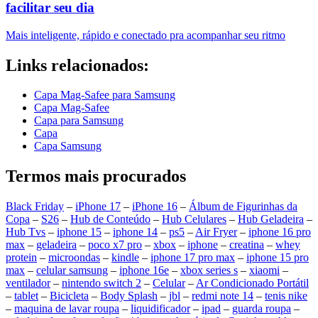
facilitar seu dia
Mais inteligente, rápido e conectado pra acompanhar seu ritmo
Links relacionados:
Capa Mag-Safee para Samsung
Capa Mag-Safee
Capa para Samsung
Capa
Capa Samsung
Termos mais procurados
Black Friday
–
iPhone 17
–
iPhone 16
–
Álbum de Figurinhas da
Copa
–
S26
–
Hub de Conteúdo
–
Hub Celulares
–
Hub Geladeira
–
Hub Tvs
–
iphone 15
–
iphone 14
–
ps5
–
Air Fryer
–
iphone 16 pro
max
–
geladeira
–
poco x7 pro
–
xbox
–
iphone
–
creatina
–
whey
protein
–
microondas
–
kindle
–
iphone 17 pro max
–
iphone 15 pro
max
–
celular samsung
–
iphone 16e
–
xbox series s
–
xiaomi
–
ventilador
–
nintendo switch 2
–
Celular
–
Ar Condicionado Portátil
–
tablet
–
Bicicleta
–
Body Splash
–
jbl
–
redmi note 14
–
tenis nike
–
maquina de lavar roupa
–
liquidificador
–
ipad
–
guarda roupa
–