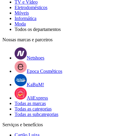
TV e Vídeo
Eletrodomésticos
Móveis
Informática
Moda
Todos os departamentos
Nossas marcas e parceiros
Netshoes
Epoca Cosméticos
KaBuM!
AliExpress
Todas as marcas
Todas as categorias
Todas as subcategorias
Serviços e benefícios
Cartão Luiza