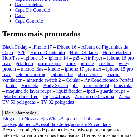
Capa Protetora
Capa De Controle
Capa
Capa Controle
Termos mais procurados
Black Friday
–
iPhone 17
–
iPhone 16
–
Álbum de Figurinhas da
Copa
–
S26
–
Hub de Conteúdo
–
Hub Celulares
–
Hub Geladeira
–
Hub Tvs
–
iphone 15
–
iphone 14
–
ps5
–
Air Fryer
–
iphone 16 pro
max
–
geladeira
–
poco x7 pro
–
xbox
–
iphone
–
creatina
–
whey
protein
–
microondas
–
kindle
–
iphone 17 pro max
–
iphone 15 pro
max
–
celular samsung
–
iphone 16e
–
xbox series s
–
xiaomi
–
ventilador
–
nintendo switch 2
–
Celular
–
Ar Condicionado Portátil
–
tablet
–
Bicicleta
–
Body Splash
–
jbl
–
redmi note 14
–
tenis nike
–
maquina de lavar roupa
–
liquidificador
–
ipad
–
guarda roupa
–
geladeira frost free
–
fogão 4 bocas
–
Armário de Cozinha
–
Alexa
–
TV 50 polegadas
–
TV 32 polegadas
Mais informações
Blog da Lu
Nossas lojas
WhatsApp da Lu
Tenha sua
loja
Regulamento
Acessibilidade
Segurança e Privacidade
Preços e condições de pagamento exclusivos para compras via
internet, podendo variar nas lojas físicas. Ofertas válidas na compra