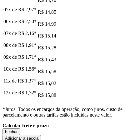
R$ 14,70
05x de
R$ 2,97
*
R$ 14,85
06x de
R$ 2,50
*
R$ 14,99
07x de
R$ 2,16
*
R$ 15,14
08x de
R$ 1,91
*
R$ 15,28
09x de
R$ 1,71
*
R$ 15,43
10x de
R$ 1,56
*
R$ 15,58
11x de
R$ 1,37
*
R$ 15,02
12x de
R$ 1,32
*
R$ 15,88
*Juros: Todos os encargos da operação, como juros, custo de
parcelamento e outras tarifas estão incluídas neste valor.
Calcular frete e prazo
Fechar
Adicionar à sacola