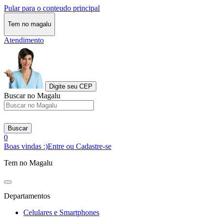
Pular para o conteudo principal
Tem no magalu
Atendimento
Digite seu CEP
Buscar no Magalu
Buscar
0
Boas vindas :)
Entre ou Cadastre-se
Tem no Magalu
Departamentos
Celulares e Smartphones