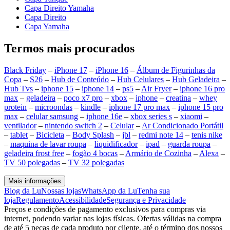
Capa Direito Yamaha
Capa Direito
Capa Yamaha
Termos mais procurados
Black Friday
–
iPhone 17
–
iPhone 16
–
Álbum de Figurinhas da
Copa
–
S26
–
Hub de Conteúdo
–
Hub Celulares
–
Hub Geladeira
–
Hub Tvs
–
iphone 15
–
iphone 14
–
ps5
–
Air Fryer
–
iphone 16 pro
max
–
geladeira
–
poco x7 pro
–
xbox
–
iphone
–
creatina
–
whey
protein
–
microondas
–
kindle
–
iphone 17 pro max
–
iphone 15 pro
max
–
celular samsung
–
iphone 16e
–
xbox series s
–
xiaomi
–
ventilador
–
nintendo switch 2
–
Celular
–
Ar Condicionado Portátil
–
tablet
–
Bicicleta
–
Body Splash
–
jbl
–
redmi note 14
–
tenis nike
–
maquina de lavar roupa
–
liquidificador
–
ipad
–
guarda roupa
–
geladeira frost free
–
fogão 4 bocas
–
Armário de Cozinha
–
Alexa
–
TV 50 polegadas
–
TV 32 polegadas
Mais informações
Blog da Lu
Nossas lojas
WhatsApp da Lu
Tenha sua
loja
Regulamento
Acessibilidade
Segurança e Privacidade
Preços e condições de pagamento exclusivos para compras via
internet, podendo variar nas lojas físicas. Ofertas válidas na compra
de até 5 peças de cada produto por cliente, até o término dos nossos