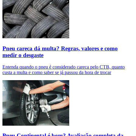
Pneu careca dá multa? Regras, valores e como
medir o desgaste
Entenda quando o pneu é considerado careca pelo CTB, quanto
custa a multa e como saber se já passou da hora de trocar
Pneu Continental é bom? Avaliação completa da