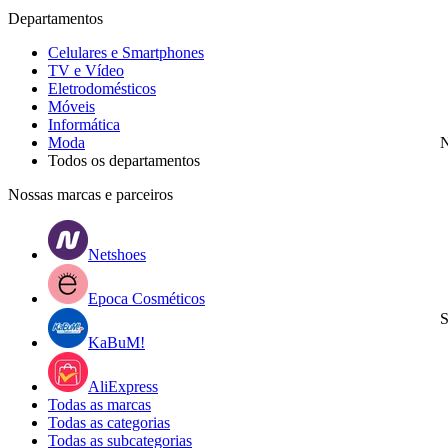
Departamentos
Celulares e Smartphones
TV e Vídeo
Eletrodomésticos
Móveis
Informática
Moda
N
Todos os departamentos
Nossas marcas e parceiros
Netshoes
Epoca Cosméticos
S
KaBuM!
AliExpress
Todas as marcas
Todas as categorias
Todas as subcategorias