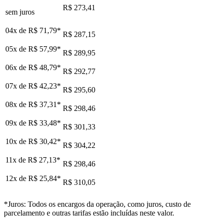
R$ 273,41
sem juros
04x de
R$ 71,79
*
R$ 287,15
05x de
R$ 57,99
*
R$ 289,95
06x de
R$ 48,79
*
R$ 292,77
07x de
R$ 42,23
*
R$ 295,60
08x de
R$ 37,31
*
R$ 298,46
09x de
R$ 33,48
*
R$ 301,33
10x de
R$ 30,42
*
R$ 304,22
11x de
R$ 27,13
*
R$ 298,46
12x de
R$ 25,84
*
R$ 310,05
*Juros: Todos os encargos da operação, como juros, custo de
parcelamento e outras tarifas estão incluídas neste valor.