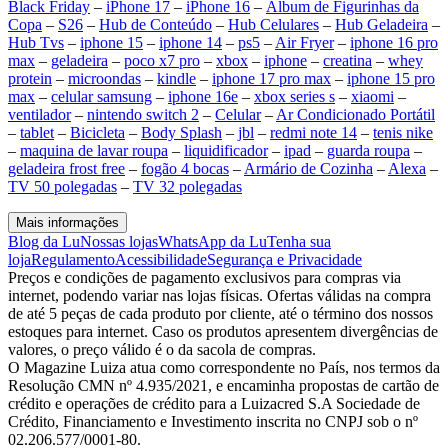
Black Friday
–
iPhone 17
–
iPhone 16
–
Álbum de Figurinhas da
Copa
–
S26
–
Hub de Conteúdo
–
Hub Celulares
–
Hub Geladeira
–
Hub Tvs
–
iphone 15
–
iphone 14
–
ps5
–
Air Fryer
–
iphone 16 pro
max
–
geladeira
–
poco x7 pro
–
xbox
–
iphone
–
creatina
–
whey
protein
–
microondas
–
kindle
–
iphone 17 pro max
–
iphone 15 pro
max
–
celular samsung
–
iphone 16e
–
xbox series s
–
xiaomi
–
ventilador
–
nintendo switch 2
–
Celular
–
Ar Condicionado Portátil
–
tablet
–
Bicicleta
–
Body Splash
–
jbl
–
redmi note 14
–
tenis nike
–
maquina de lavar roupa
–
liquidificador
–
ipad
–
guarda roupa
–
geladeira frost free
–
fogão 4 bocas
–
Armário de Cozinha
–
Alexa
–
TV 50 polegadas
–
TV 32 polegadas
Mais informações
Blog da Lu
Nossas lojas
WhatsApp da Lu
Tenha sua
loja
Regulamento
Acessibilidade
Segurança e Privacidade
Preços e condições de pagamento exclusivos para compras via
internet, podendo variar nas lojas físicas. Ofertas válidas na compra
de até 5 peças de cada produto por cliente, até o término dos nossos
estoques para internet. Caso os produtos apresentem divergências de
valores, o preço válido é o da sacola de compras.
O Magazine Luiza atua como correspondente no País, nos termos da
Resolução CMN nº 4.935/2021, e encaminha propostas de cartão de
crédito e operações de crédito para a Luizacred S.A Sociedade de
Crédito, Financiamento e Investimento inscrita no CNPJ sob o nº
02.206.577/0001-80.