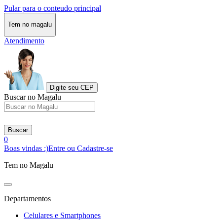
Pular para o conteudo principal
Tem no magalu
Atendimento
Digite seu CEP
Buscar no Magalu
Buscar
0
Boas vindas :)
Entre ou Cadastre-se
Tem no Magalu
Departamentos
Celulares e Smartphones