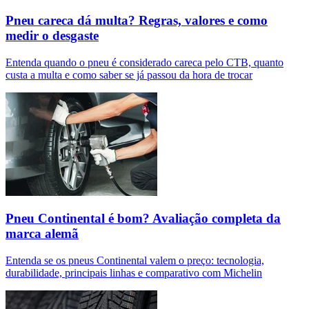
Pneu careca dá multa? Regras, valores e como
medir o desgaste
Entenda quando o pneu é considerado careca pelo CTB, quanto
custa a multa e como saber se já passou da hora de trocar
Pneu Continental é bom? Avaliação completa da
marca alemã
Entenda se os pneus Continental valem o preço: tecnologia,
durabilidade, principais linhas e comparativo com Michelin