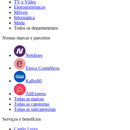
TV e Vídeo
Eletrodomésticos
Móveis
Informática
Moda
Todos os departamentos
Nossas marcas e parceiros
Netshoes
Epoca Cosméticos
KaBuM!
AliExpress
Todas as marcas
Todas as categorias
Todas as subcategorias
Serviços e benefícios
Cartão Luiza