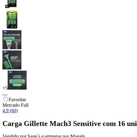
+
5
Favoritar
Mercado Full
4.9 (60)
Carga Gillette Mach3 Sensitive com 16 un
Vendido por
Sage´s
e entregue por
Magalu