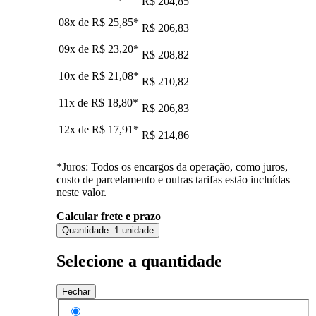
R$ 204,85
08x de
R$ 25,85
*
R$ 206,83
09x de
R$ 23,20
*
R$ 208,82
10x de
R$ 21,08
*
R$ 210,82
11x de
R$ 18,80
*
R$ 206,83
12x de
R$ 17,91
*
R$ 214,86
*Juros: Todos os encargos da operação, como juros,
custo de parcelamento e outras tarifas estão incluídas
neste valor.
Calcular frete e prazo
Quantidade:
1 unidade
Selecione a quantidade
Fechar