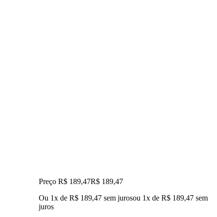
Preço R$ 189,47
R$
189
,
47
Ou 1x de R$ 189,47 sem juros
ou
1
x de
R$ 189,47
sem
juros