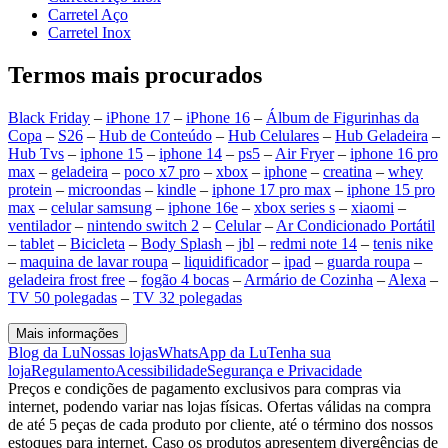
Carretel Aço
Carretel Inox
Termos mais procurados
Black Friday
–
iPhone 17
–
iPhone 16
–
Álbum de Figurinhas da
Copa
–
S26
–
Hub de Conteúdo
–
Hub Celulares
–
Hub Geladeira
–
Hub Tvs
–
iphone 15
–
iphone 14
–
ps5
–
Air Fryer
–
iphone 16 pro
max
–
geladeira
–
poco x7 pro
–
xbox
–
iphone
–
creatina
–
whey
protein
–
microondas
–
kindle
–
iphone 17 pro max
–
iphone 15 pro
max
–
celular samsung
–
iphone 16e
–
xbox series s
–
xiaomi
–
ventilador
–
nintendo switch 2
–
Celular
–
Ar Condicionado Portátil
–
tablet
–
Bicicleta
–
Body Splash
–
jbl
–
redmi note 14
–
tenis nike
–
maquina de lavar roupa
–
liquidificador
–
ipad
–
guarda roupa
–
geladeira frost free
–
fogão 4 bocas
–
Armário de Cozinha
–
Alexa
–
TV 50 polegadas
–
TV 32 polegadas
Mais informações
Blog da Lu
Nossas lojas
WhatsApp da Lu
Tenha sua
loja
Regulamento
Acessibilidade
Segurança e Privacidade
Preços e condições de pagamento exclusivos para compras via
internet, podendo variar nas lojas físicas. Ofertas válidas na compra
de até 5 peças de cada produto por cliente, até o término dos nossos
estoques para internet. Caso os produtos apresentem divergências de