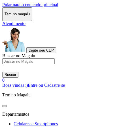
Pular para o conteudo principal
Tem no magalu
Atendimento
Digite seu CEP
Buscar no Magalu
Buscar
0
Boas vindas :)
Entre ou Cadastre-se
Tem no Magalu
Departamentos
Celulares e Smartphones