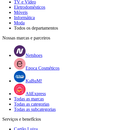
TV e Vídeo
Eletrodomésticos
Móveis
Informática
Moda
Todos os departamentos
Nossas marcas e parceiros
Netshoes
Epoca Cosméticos
KaBuM!
AliExpress
Todas as marcas
Todas as categorias
Todas as subcategorias
Serviços e benefícios
Cartão Luiza