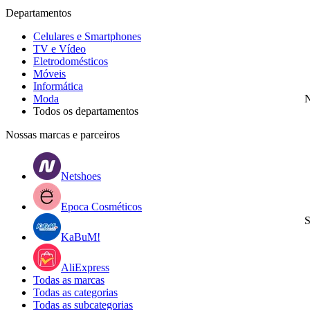
Departamentos
Celulares e Smartphones
TV e Vídeo
Eletrodomésticos
Móveis
Informática
Moda
N
Todos os departamentos
Nossas marcas e parceiros
Netshoes
Epoca Cosméticos
S
KaBuM!
AliExpress
Todas as marcas
Todas as categorias
Todas as subcategorias