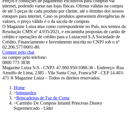
Preços e condições de pagamento exclusivos para compras via
internet, podendo variar nas lojas físicas. Ofertas válidas na compra
de até 5 peças de cada produto por cliente, até o término dos nossos
estoques para internet. Caso os produtos apresentem divergências de
valores, o preço válido é o da sacola de compras.
O Magazine Luiza atua como correspondente no País, nos termos da
Resolução CMN nº 4.935/2021, e encaminha propostas de cartão de
crédito e operações de crédito para a Luizacred S.A Sociedade de
Crédito, Financiamento e Investimento inscrita no CNPJ sob o nº
02.206.577/0001-80.
Compre pelo chat
ou compre pelo telefone:
0800 773 3838
Magazine Luiza S/A - CNPJ: 47.960.950/1088-36 - Endereço: Rua
Arnulfo de Lima, 2385 - Vila Santa Cruz, Franca/SP - CEP 14.403-
471 ® Magazine Luiza – Todos os direitos reservados.
Home
>
brinquedos
>
Brincadeiras de Faz de Conta
>
Carrinho De Compras Infantil Princesas Disney
Supermercado - Líder