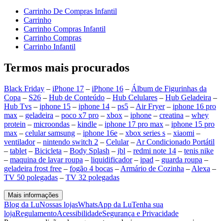
Carrinho De Compras Infantil
Carrinho
Carrinho Compras Infantil
Carrinho Compras
Carrinho Infantil
Termos mais procurados
Black Friday
–
iPhone 17
–
iPhone 16
–
Álbum de Figurinhas da
Copa
–
S26
–
Hub de Conteúdo
–
Hub Celulares
–
Hub Geladeira
–
Hub Tvs
–
iphone 15
–
iphone 14
–
ps5
–
Air Fryer
–
iphone 16 pro
max
–
geladeira
–
poco x7 pro
–
xbox
–
iphone
–
creatina
–
whey
protein
–
microondas
–
kindle
–
iphone 17 pro max
–
iphone 15 pro
max
–
celular samsung
–
iphone 16e
–
xbox series s
–
xiaomi
–
ventilador
–
nintendo switch 2
–
Celular
–
Ar Condicionado Portátil
–
tablet
–
Bicicleta
–
Body Splash
–
jbl
–
redmi note 14
–
tenis nike
–
maquina de lavar roupa
–
liquidificador
–
ipad
–
guarda roupa
–
geladeira frost free
–
fogão 4 bocas
–
Armário de Cozinha
–
Alexa
–
TV 50 polegadas
–
TV 32 polegadas
Mais informações
Blog da Lu
Nossas lojas
WhatsApp da Lu
Tenha sua
loja
Regulamento
Acessibilidade
Segurança e Privacidade