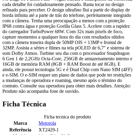
cada detalhe foi cuidadosamente pensado. Basta tocar no design
refinado para perceber. O design ultrafino flui a partir do display de
borda infinita até a parte de trás do telefone, perfeitamente integrado
com a câmera. Tenha uma preocupação a menos com a proteção
IP68 contra água e proteção Gorilla Glass 5. Acelere com a rapidez
do carregador TurboPower 68W. Com 32x mais pixels de foco,
capture momentos a qualquer hora do dia com resultados nítidos
com a câmera traseira dupla de 50MP OIS + 13MP e frontal de
32MP. Assista a séries e filmes na tela pOLED de 6,7″ e sistema de
som Dolby Atmos. Turbine seu dia com o processador Snapdragon
6 Gen 1 de 2,2GHz Octa-Core, 256GB de armazenamento interno e
16GB de memória RAM (8GB + RAM Boost de até 8GB). E
ainda, ele possui tecnologia 5G e é Dual Chip com Nano SIM (4FF)
e e-SIM. O e-SIM requer um plano de dados que pode ter restrições
a mudanças de operadora e roaming, mesmo após o término do
contrato. Consulte sua operadora para obter mais detalhes. Atenção:
Produto não acompanha fone de ouvido.
Ficha Técnica
Ficha tecnica do produto
Marca
Motorola
Referência
XT2429-1