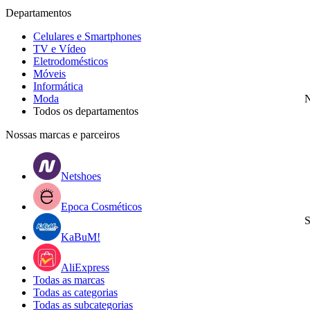
Departamentos
Celulares e Smartphones
TV e Vídeo
Eletrodomésticos
Móveis
Informática
Moda
N
Todos os departamentos
Nossas marcas e parceiros
Netshoes
Epoca Cosméticos
S
KaBuM!
AliExpress
Todas as marcas
Todas as categorias
Todas as subcategorias