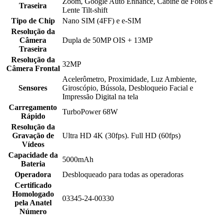
Zoom, Google Auto Enhance, Cabine de Fotos e
Traseira
Lente Tilt-shift
Tipo de Chip
Nano SIM (4FF) e e-SIM
Resolução da
Câmera
Dupla de 50MP OIS + 13MP
Traseira
Resolução da
32MP
Câmera Frontal
Acelerômetro, Proximidade, Luz Ambiente,
Sensores
Giroscópio, Bússola, Desbloqueio Facial e
Impressão Digital na tela
Carregamento
TurboPower 68W
Rápido
Resolução da
Gravação de
Ultra HD 4K (30fps). Full HD (60fps)
Vídeos
Capacidade da
5000mAh
Bateria
Operadora
Desbloqueado para todas as operadoras
Certificado
Homologado
03345-24-00330
pela Anatel
Número