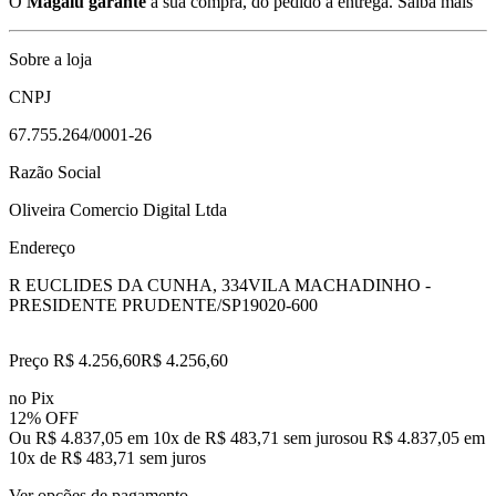
O
Magalu garante
a sua compra, do pedido à entrega.
Saiba mais
Sobre a loja
CNPJ
67.755.264/0001-26
Razão Social
Oliveira Comercio Digital Ltda
Endereço
R EUCLIDES DA CUNHA, 334
VILA MACHADINHO -
PRESIDENTE PRUDENTE/SP
19020-600
Preço R$ 4.256,60
R$
4.256
,
60
no Pix
12% OFF
Ou R$ 4.837,05 em 10x de R$ 483,71 sem juros
ou
R$ 4.837,05
em
10
x de
R$ 483,71
sem juros
Ver opções de pagamento