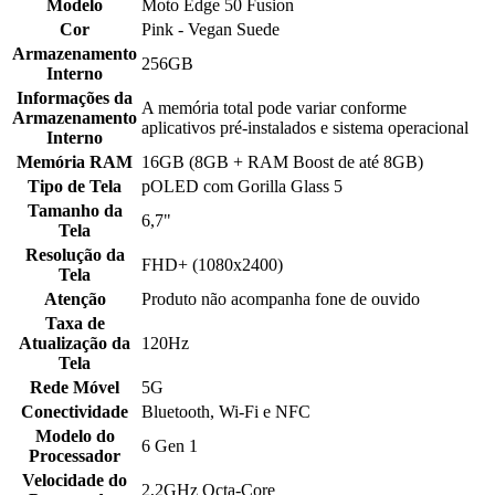
Modelo
Moto Edge 50 Fusion
Cor
Pink - Vegan Suede
Armazenamento
256GB
Interno
Informações da
A memória total pode variar conforme
Armazenamento
aplicativos pré-instalados e sistema operacional
Interno
Memória RAM
16GB (8GB + RAM Boost de até 8GB)
Tipo de Tela
pOLED com Gorilla Glass 5
Tamanho da
6,7"
Tela
Resolução da
FHD+ (1080x2400)
Tela
Atenção
Produto não acompanha fone de ouvido
Taxa de
Atualização da
120Hz
Tela
Rede Móvel
5G
Conectividade
Bluetooth, Wi-Fi e NFC
Modelo do
6 Gen 1
Processador
Velocidade do
2,2GHz Octa-Core