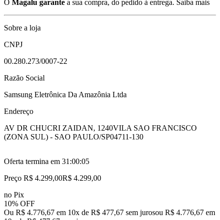
O
Magalu garante
a sua compra, do pedido à entrega.
Saiba mais
Sobre a loja
CNPJ
00.280.273/0007-22
Razão Social
Samsung Eletrônica Da Amazônia Ltda
Endereço
AV DR CHUCRI ZAIDAN, 1240
VILA SAO FRANCISCO
(ZONA SUL) - SAO PAULO/SP
04711-130
Oferta termina em
31:00:04
Preço R$ 4.299,00
R$
4.299
,
00
no Pix
10% OFF
Ou R$ 4.776,67 em 10x de R$ 477,67 sem juros
ou
R$ 4.776,67
em