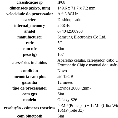
classificação ip
IP68
dimensões (axlxp, mm)
149.6 x 71.7 x 7.2 mm
velocidade do processador
Até 3.8GHz
carrier
Desbloqueado
internal_memory
256GB
anatel
074042500953
manufacturer
Samsung Electronics Co Ltd.
rede
5G
com nfc
Sim
peso (g)
167
Aparelho celular, carregador, cabo 
acessórios incluídos
Extrator de Chip e manual do usuári
condition
Novo
memória ram plus
até 12GB
garantia
12 meses
tipo de processador
Exynos 2600 (2nm)
com gps
Sim
modelo
Galaxy S26
50MP (Principal) + 12MP (Ultra Wi
resolução - câmeras traseiras
10MP (Tele 3x)
com bluetooth
Sim