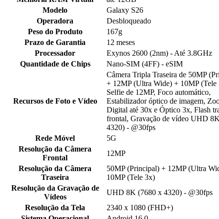
Modelo
Galaxy S26
Operadora
Desbloqueado
Peso do Produto
167g
Prazo de Garantia
12 meses
Processador
Exynos 2600 (2nm) - Até 3.8GHz
Quantidade de Chips
Nano-SIM (4FF) - eSIM
Câmera Tripla Traseira de 50MP (Pri
+ 12MP (Ultra Wide) + 10MP (Tele 
Selfie de 12MP, Foco automático,
Recursos de Foto e Vídeo
Estabilizador óptico de imagem, Z
Digital até 30x e Óptico 3x, Flash tr
frontal, Gravação de vídeo UHD 8K
4320) - @30fps
Rede Móvel
5G
Resolução da Câmera
12MP
Frontal
Resolução da Câmera
50MP (Principal) + 12MP (Ultra Wi
Traseira
10MP (Tele 3x)
Resolução da Gravação de
UHD 8K (7680 x 4320) - @30fps
Vídeos
Resolução da Tela
2340 x 1080 (FHD+)
Sistema Operacional
Android 16.0