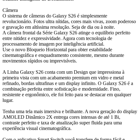
Câmera
O sistema de câmeras do Galaxy S26 é simplesmente
revolucionário. Fotos ultra nítidas, cores mais vivas, zoom poderoso
e gravação em altíssima resolução. Seja de dia ou à noite.
A câmera frontal da Série Galaxy S26 atinge o equilíbrio perfeito
entre nitidez e expressividade. Agora com tecnologia de
processamento de imagem por inteligência artificial.
Use o novo Bloqueio Horizontal para obter estabilidade
cinematográfica e enquadramento consistente, mesmo durante
movimentos rápidos ou imprevisíveis.
A Linha Galaxy S26 conta com um Design que impressiona à
primeira vista com um acabamento premium em vidro e metal
refinado, bordas ultrafinas e um display infinito. O Galaxy S26 é a
combinação perfeita entre sofisticação e modernidade. Fino,
resistente e ergonômico, ele foi feito para se destacar em qualquer
lugar.
Tenha uma tela mais imersiva e brilhante. A nova geração do display
AMOLED Dinâmico 2X entrega cores intensas de até 1 Bi,
contraste perfeito e taxa de atualização super fluida para uma
experiência visual cinematográfica.
Com o aplicativo Smart Switch você transfere de forma fácil e