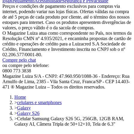
loja
Regulamento
Acessibilidade
Segurança e Privacidade
Preços e condições de pagamento exclusivos para compras via
internet, podendo variar nas lojas físicas. Ofertas válidas na compra
de até 5 peças de cada produto por cliente, até o término dos nossos
estoques para internet. Caso os produtos apresentem divergências de
valores, o preço válido é o da sacola de compras.
O Magazine Luiza atua como correspondente no País, nos termos da
Resolução CMN nº 4.935/2021, e encaminha propostas de cartão de
crédito e operações de crédito para a Luizacred S.A Sociedade de
Crédito, Financiamento e Investimento inscrita no CNPJ sob o nº
02.206.577/0001-80.
Compre pelo chat
ou compre pelo telefone:
0800 773 3838
Magazine Luiza S/A - CNPJ: 47.960.950/1088-36 - Endereço: Rua
Arnulfo de Lima, 2385 - Vila Santa Cruz, Franca/SP - CEP 14.403-
471 ® Magazine Luiza – Todos os direitos reservados.
Home
>
celulares e smartphones
>
Galaxy
>
Galaxy S26
>
Celular Samsung Galaxy S26 5G, 256GB, 12GB RAM,
Galaxy AI, Câmera Tripla de 50+12+10, Tela de 6.3"