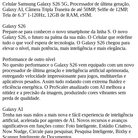
Celular Samsung Galaxy S26 5G, Processador de última geração,
Galaxy AI, Câmera Tripla Traseira de até 50MP, Selfie de 12MP,
Tela de 6.3" 1-120Hz, 12GB de RAM, eSIM.
Galaxy S26
Prepare-se para conhecer o novo smartphone da linha S. O novo
Galaxy S26, o futuro na palma da sua mão. O Celular que redefine
tudo o que você espera de tecnologia. O Galaxy S26 chegou para
elevar o nível, mais potência, mais inteligência e mais elegância.
Performance de outro nível
No quesito performance o Galaxy S26 vem equipado com um novo
processador de última geração e inteligência artificial aprimorada,
entregando velocidade impressionante para jogos, multitarefas e
aplicativos pesados. Assim tudo rodando com extrema fluidez e
eficiência energética. O ProScaler atualizado com AI melhora a
nitidez e a precisão da imagem, produzindo cores vibrantes sem
perda de qualidade.
Galaxy AI
Tenha nas suas mãos a mais nova e fácil experiencia de inteligência
artificial, acelerada por agentes de AI. Novos recursos e avanços
significativos em funções como: Foto Inteligente, Estúdio Criativo,
Now Nudge, Circule para pesquisar, Pesquisa Inteligente, Bixby e
Scanner Inteligente de Documentos.