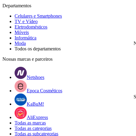
Departamentos
Celulares e Smartphones
TV e Vídeo
Eletrodomésticos
Móveis
Informática
Moda
N
Todos os departamentos
Nossas marcas e parceiros
Netshoes
Epoca Cosméticos
S
KaBuM!
AliExpress
Todas as marcas
Todas as categorias
Todas as subcategorias