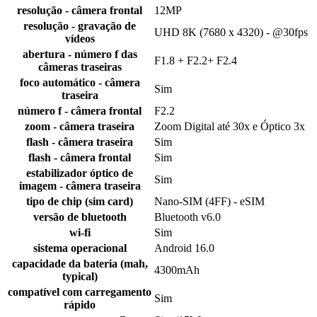
resolução - câmera frontal
12MP
resolução - gravação de
UHD 8K (7680 x 4320) - @30fps
vídeos
abertura - número f das
F1.8 + F2.2+ F2.4
câmeras traseiras
foco automático - câmera
Sim
traseira
número f - câmera frontal
F2.2
zoom - câmera traseira
Zoom Digital até 30x e Óptico 3x
flash - câmera traseira
Sim
flash - câmera frontal
Sim
estabilizador óptico de
Sim
imagem - câmera traseira
tipo de chip (sim card)
Nano-SIM (4FF) - eSIM
versão de bluetooth
Bluetooth v6.0
wi-fi
Sim
sistema operacional
Android 16.0
capacidade da bateria (mah,
4300mAh
typical)
compatível com carregamento
Sim
rápido