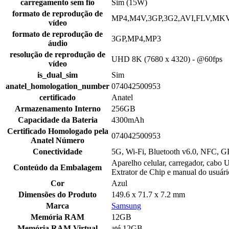
carregamento sem fio
Sim (15W)
formato de reprodução de
MP4,M4V,3GP,3G2,AVI,FLV,M
vídeo
formato de reprodução de
3GP,MP4,MP3
áudio
resolução de reprodução de
UHD 8K (7680 x 4320) - @60fps
vídeo
is_dual_sim
Sim
anatel_homologation_number
074042500953
certificado
Anatel
Armazenamento Interno
256GB
Capacidade da Bateria
4300mAh
Certificado Homologado pela
074042500953
Anatel Número
Conectividade
5G, Wi-Fi, Bluetooth v6.0, NFC, 
Aparelho celular, carregador, cabo 
Conteúdo da Embalagem
Extrator de Chip e manual do usuári
Cor
Azul
Dimensões do Produto
149.6 x 71.7 x 7.2 mm
Marca
Samsung
Memória RAM
12GB
Memória RAM Virtual
até 12GB