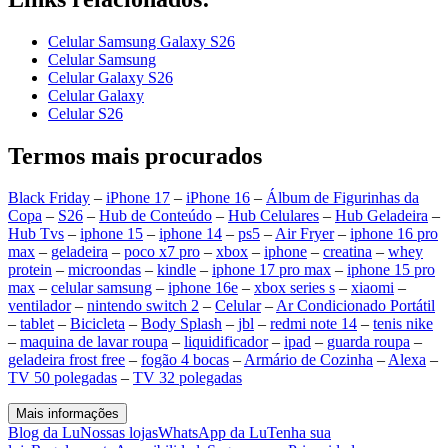
Celular Samsung Galaxy S26
Celular Samsung
Celular Galaxy S26
Celular Galaxy
Celular S26
Termos mais procurados
Black Friday
–
iPhone 17
–
iPhone 16
–
Álbum de Figurinhas da
Copa
–
S26
–
Hub de Conteúdo
–
Hub Celulares
–
Hub Geladeira
–
Hub Tvs
–
iphone 15
–
iphone 14
–
ps5
–
Air Fryer
–
iphone 16 pro
max
–
geladeira
–
poco x7 pro
–
xbox
–
iphone
–
creatina
–
whey
protein
–
microondas
–
kindle
–
iphone 17 pro max
–
iphone 15 pro
max
–
celular samsung
–
iphone 16e
–
xbox series s
–
xiaomi
–
ventilador
–
nintendo switch 2
–
Celular
–
Ar Condicionado Portátil
–
tablet
–
Bicicleta
–
Body Splash
–
jbl
–
redmi note 14
–
tenis nike
–
maquina de lavar roupa
–
liquidificador
–
ipad
–
guarda roupa
–
geladeira frost free
–
fogão 4 bocas
–
Armário de Cozinha
–
Alexa
–
TV 50 polegadas
–
TV 32 polegadas
Mais informações
Blog da Lu
Nossas lojas
WhatsApp da Lu
Tenha sua