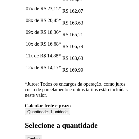
07x de
R$ 23,15
*
R$ 162,07
08x de
R$ 20,45
*
R$ 163,63
09x de
R$ 18,36
*
R$ 165,21
10x de
R$ 16,68
*
R$ 166,79
11x de
R$ 14,88
*
R$ 163,63
12x de
R$ 14,17
*
R$ 169,99
*Juros: Todos os encargos da operação, como juros,
custo de parcelamento e outras tarifas estão incluídas
neste valor.
Calcular frete e prazo
Quantidade:
1 unidade
Selecione a quantidade
Fechar