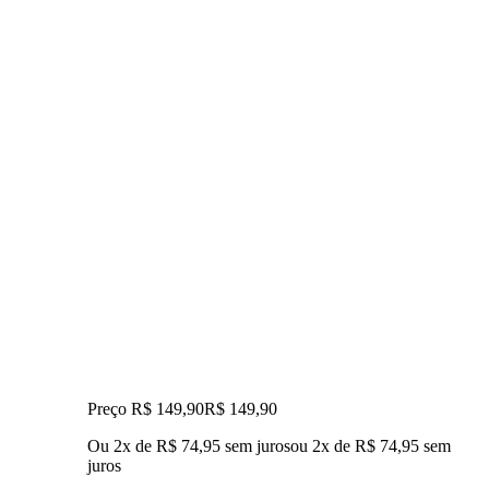
Preço R$ 149,90
R$
149
,
90
Ou 2x de R$ 74,95 sem juros
ou
2
x de
R$ 74,95
sem
juros