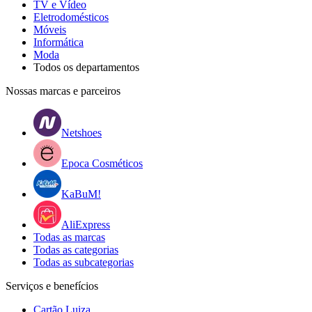
TV e Vídeo
Eletrodomésticos
Móveis
Informática
Moda
Todos os departamentos
Nossas marcas e parceiros
Netshoes
Epoca Cosméticos
KaBuM!
AliExpress
Todas as marcas
Todas as categorias
Todas as subcategorias
Serviços e benefícios
Cartão Luiza