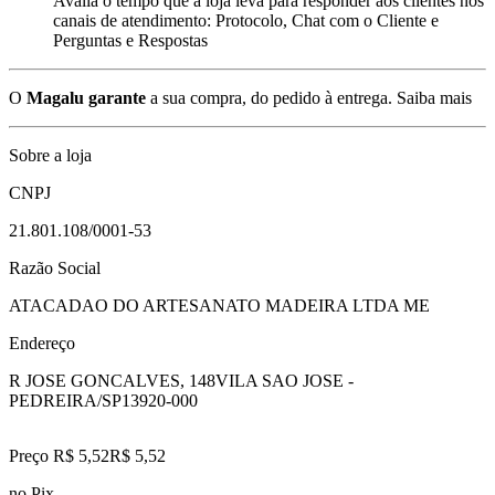
Avalia o tempo que a loja leva para responder aos clientes nos
canais de atendimento: Protocolo, Chat com o Cliente e
Perguntas e Respostas
O
Magalu garante
a sua compra, do pedido à entrega.
Saiba mais
Sobre a loja
CNPJ
21.801.108/0001-53
Razão Social
ATACADAO DO ARTESANATO MADEIRA LTDA ME
Endereço
R JOSE GONCALVES, 148
VILA SAO JOSE -
PEDREIRA/SP
13920-000
Preço R$ 5,52
R$
5
,
52
no Pix