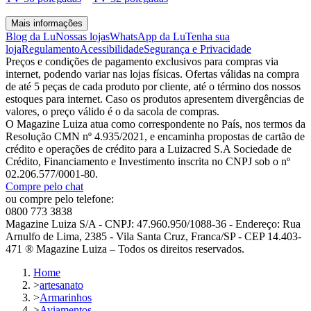
Mais informações
Blog da Lu
Nossas lojas
WhatsApp da Lu
Tenha sua
loja
Regulamento
Acessibilidade
Segurança e Privacidade
Preços e condições de pagamento exclusivos para compras via
internet, podendo variar nas lojas físicas. Ofertas válidas na compra
de até 5 peças de cada produto por cliente, até o término dos nossos
estoques para internet. Caso os produtos apresentem divergências de
valores, o preço válido é o da sacola de compras.
O Magazine Luiza atua como correspondente no País, nos termos da
Resolução CMN nº 4.935/2021, e encaminha propostas de cartão de
crédito e operações de crédito para a Luizacred S.A Sociedade de
Crédito, Financiamento e Investimento inscrita no CNPJ sob o nº
02.206.577/0001-80.
Compre pelo chat
ou compre pelo telefone:
0800 773 3838
Magazine Luiza S/A - CNPJ: 47.960.950/1088-36 - Endereço: Rua
Arnulfo de Lima, 2385 - Vila Santa Cruz, Franca/SP - CEP 14.403-
471 ® Magazine Luiza – Todos os direitos reservados.
Home
>
artesanato
>
Armarinhos
>
Aviamentos