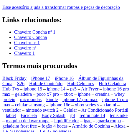
Esse acessório ajuda a transformar roupas e peças de decoração
Links relacionados:
Chaveiro Concha nº 1
Chaveiro Concha
Chaveiro nº 1
Chaveiro nº
Chaveiro 1
Termos mais procurados
Black Friday
–
iPhone 17
–
iPhone 16
–
Álbum de Figurinhas da
Copa
–
S26
–
Hub de Conteúdo
–
Hub Celulares
–
Hub Geladeira
–
Hub Tvs
–
iphone 15
–
iphone 14
–
ps5
–
Air Fryer
–
iphone 16 pro
max
–
geladeira
–
poco x7 pro
–
xbox
–
iphone
–
creatina
–
whey
protein
–
microondas
–
kindle
–
iphone 17 pro max
–
iphone 15 pro
max
–
celular samsung
–
iphone 16e
–
xbox series s
–
xiaomi
–
ventilador
–
nintendo switch 2
–
Celular
–
Ar Condicionado Portátil
–
tablet
–
Bicicleta
–
Body Splash
–
jbl
–
redmi note 14
–
tenis nike
–
maquina de lavar roupa
–
liquidificador
–
ipad
–
guarda roupa
–
geladeira frost free
–
fogão 4 bocas
–
Armário de Cozinha
–
Alexa
–
TV 50 polegadas
–
TV 32 polegadas