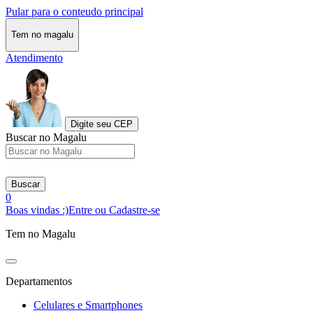
Pular para o conteudo principal
Tem no magalu
Atendimento
Digite seu CEP
Buscar no Magalu
Buscar
0
Boas vindas :)
Entre ou Cadastre-se
Tem no Magalu
Departamentos
Celulares e Smartphones