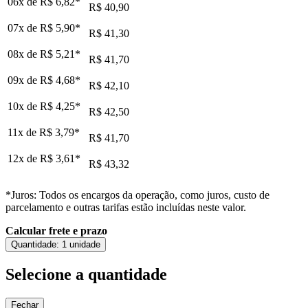
06x de
R$ 6,82
*
R$ 40,90
07x de
R$ 5,90
*
R$ 41,30
08x de
R$ 5,21
*
R$ 41,70
09x de
R$ 4,68
*
R$ 42,10
10x de
R$ 4,25
*
R$ 42,50
11x de
R$ 3,79
*
R$ 41,70
12x de
R$ 3,61
*
R$ 43,32
*Juros: Todos os encargos da operação, como juros, custo de
parcelamento e outras tarifas estão incluídas neste valor.
Calcular frete e prazo
Quantidade:
1 unidade
Selecione a quantidade
Fechar