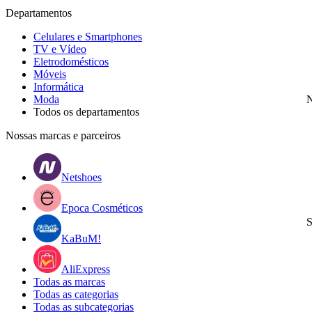
Departamentos
Celulares e Smartphones
TV e Vídeo
Eletrodomésticos
Móveis
Informática
Moda
N
Todos os departamentos
Nossas marcas e parceiros
Netshoes
Epoca Cosméticos
S
KaBuM!
AliExpress
Todas as marcas
Todas as categorias
Todas as subcategorias