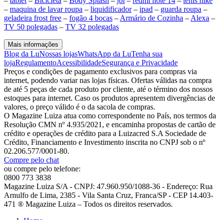
–
tablet
–
Bicicleta
–
Body Splash
–
jbl
–
redmi note 14
–
tenis nike
–
maquina de lavar roupa
–
liquidificador
–
ipad
–
guarda roupa
–
geladeira frost free
–
fogão 4 bocas
–
Armário de Cozinha
–
Alexa
–
TV 50 polegadas
–
TV 32 polegadas
Mais informações
Blog da Lu
Nossas lojas
WhatsApp da Lu
Tenha sua
loja
Regulamento
Acessibilidade
Segurança e Privacidade
Preços e condições de pagamento exclusivos para compras via
internet, podendo variar nas lojas físicas. Ofertas válidas na compra
de até 5 peças de cada produto por cliente, até o término dos nossos
estoques para internet. Caso os produtos apresentem divergências de
valores, o preço válido é o da sacola de compras.
O Magazine Luiza atua como correspondente no País, nos termos da
Resolução CMN nº 4.935/2021, e encaminha propostas de cartão de
crédito e operações de crédito para a Luizacred S.A Sociedade de
Crédito, Financiamento e Investimento inscrita no CNPJ sob o nº
02.206.577/0001-80.
Compre pelo chat
ou compre pelo telefone:
0800 773 3838
Magazine Luiza S/A - CNPJ: 47.960.950/1088-36 - Endereço: Rua
Arnulfo de Lima, 2385 - Vila Santa Cruz, Franca/SP - CEP 14.403-
471 ® Magazine Luiza – Todos os direitos reservados.