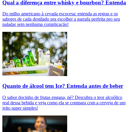
Qual a diferença entre whisky e bourbon? Entenda
Do milho americano à cevada escocesa: entenda as regras e os
sabores de cada destilado pra escolher a garrafa perfeita pro seu
paladar sem nenhuma complicação!
Quanto de álcool tem Ice? Entenda antes de beber
O sabor docinho de frutas engana, né? Descubra o teor alcoólico
real dessa bebida e veja como ela se compara com a cerveja de um
jeito super simples!