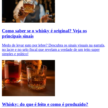
Como saber se o whisky é original? Veja os
principais sinais
Medo de levar gato por lebre? Descubra os sinais visuais na garrafa,
no lacre e no selo fiscal que revelam a verdade de um jeito super
simples e prático!
Whisky: do que é feito e como é produzido?