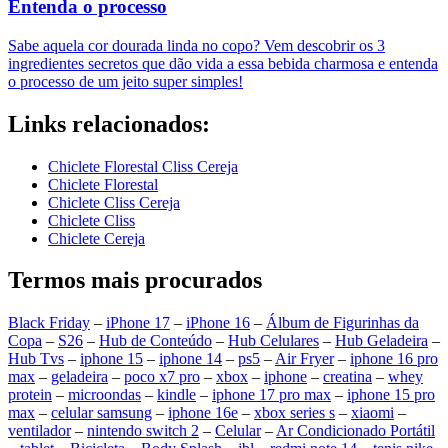
Entenda o processo
Sabe aquela cor dourada linda no copo? Vem descobrir os 3
ingredientes secretos que dão vida a essa bebida charmosa e entenda
o processo de um jeito super simples!
Links relacionados:
Chiclete Florestal Cliss Cereja
Chiclete Florestal
Chiclete Cliss Cereja
Chiclete Cliss
Chiclete Cereja
Termos mais procurados
Black Friday
–
iPhone 17
–
iPhone 16
–
Álbum de Figurinhas da
Copa
–
S26
–
Hub de Conteúdo
–
Hub Celulares
–
Hub Geladeira
–
Hub Tvs
–
iphone 15
–
iphone 14
–
ps5
–
Air Fryer
–
iphone 16 pro
max
–
geladeira
–
poco x7 pro
–
xbox
–
iphone
–
creatina
–
whey
protein
–
microondas
–
kindle
–
iphone 17 pro max
–
iphone 15 pro
max
–
celular samsung
–
iphone 16e
–
xbox series s
–
xiaomi
–
ventilador
–
nintendo switch 2
–
Celular
–
Ar Condicionado Portátil