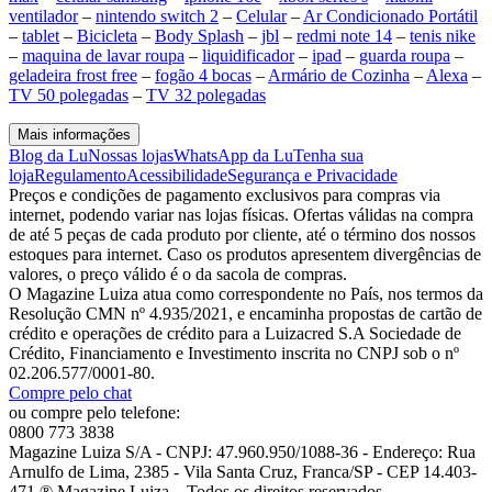
ventilador
–
nintendo switch 2
–
Celular
–
Ar Condicionado Portátil
–
tablet
–
Bicicleta
–
Body Splash
–
jbl
–
redmi note 14
–
tenis nike
–
maquina de lavar roupa
–
liquidificador
–
ipad
–
guarda roupa
–
geladeira frost free
–
fogão 4 bocas
–
Armário de Cozinha
–
Alexa
–
TV 50 polegadas
–
TV 32 polegadas
Mais informações
Blog da Lu
Nossas lojas
WhatsApp da Lu
Tenha sua
loja
Regulamento
Acessibilidade
Segurança e Privacidade
Preços e condições de pagamento exclusivos para compras via
internet, podendo variar nas lojas físicas. Ofertas válidas na compra
de até 5 peças de cada produto por cliente, até o término dos nossos
estoques para internet. Caso os produtos apresentem divergências de
valores, o preço válido é o da sacola de compras.
O Magazine Luiza atua como correspondente no País, nos termos da
Resolução CMN nº 4.935/2021, e encaminha propostas de cartão de
crédito e operações de crédito para a Luizacred S.A Sociedade de
Crédito, Financiamento e Investimento inscrita no CNPJ sob o nº
02.206.577/0001-80.
Compre pelo chat
ou compre pelo telefone:
0800 773 3838
Magazine Luiza S/A - CNPJ: 47.960.950/1088-36 - Endereço: Rua
Arnulfo de Lima, 2385 - Vila Santa Cruz, Franca/SP - CEP 14.403-
471 ® Magazine Luiza – Todos os direitos reservados.