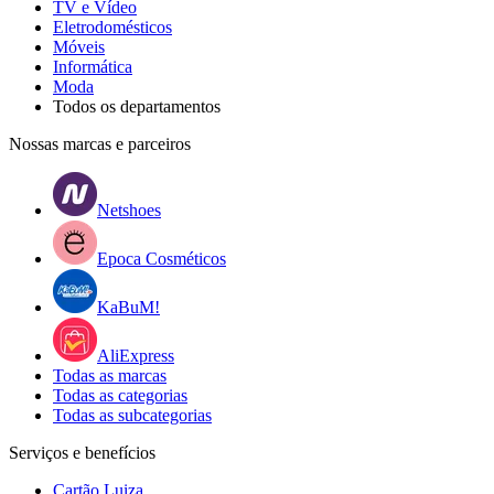
TV e Vídeo
Eletrodomésticos
Móveis
Informática
Moda
Todos os departamentos
Nossas marcas e parceiros
Netshoes
Epoca Cosméticos
KaBuM!
AliExpress
Todas as marcas
Todas as categorias
Todas as subcategorias
Serviços e benefícios
Cartão Luiza