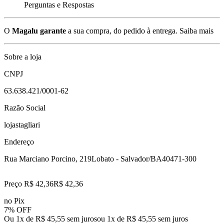
Perguntas e Respostas
O
Magalu garante
a sua compra, do pedido à entrega.
Saiba mais
Sobre a loja
CNPJ
63.638.421/0001-62
Razão Social
lojastagliari
Endereço
Rua Marciano Porcino, 219
Lobato - Salvador/BA
40471-300
Preço R$ 42,36
R$
42
,
36
no Pix
7% OFF
Ou 1x de R$ 45,55 sem juros
ou
1
x de
R$ 45,55
sem juros