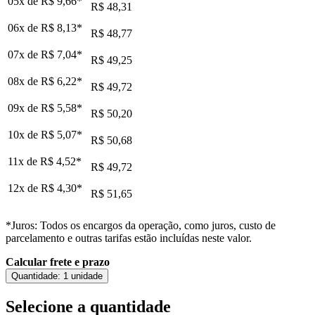
05x de
R$ 9,66
*
R$ 48,31
06x de
R$ 8,13
*
R$ 48,77
07x de
R$ 7,04
*
R$ 49,25
08x de
R$ 6,22
*
R$ 49,72
09x de
R$ 5,58
*
R$ 50,20
10x de
R$ 5,07
*
R$ 50,68
11x de
R$ 4,52
*
R$ 49,72
12x de
R$ 4,30
*
R$ 51,65
*Juros: Todos os encargos da operação, como juros, custo de
parcelamento e outras tarifas estão incluídas neste valor.
Calcular frete e prazo
Quantidade:
1 unidade
Selecione a quantidade