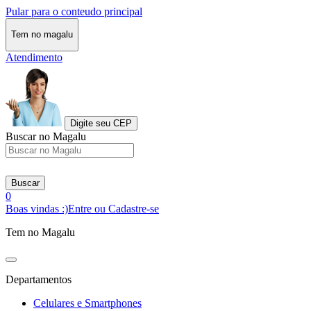
Pular para o conteudo principal
Tem no magalu
Atendimento
Digite seu CEP
Buscar no Magalu
Buscar
0
Boas vindas :)
Entre ou Cadastre-se
Tem no Magalu
Departamentos
Celulares e Smartphones