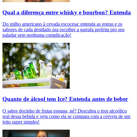
Qual a diferença entre whisky e bourbon? Entenda
Do milho americano à cevada escocesa: entenda as regras e os
sabores de cada destilado pra escolher a garrafa perfeita pro seu
paladar sem nenhuma complicação!
Quanto de álcool tem Ice? Entenda antes de beber
O sabor docinho de frutas engana, né? Descubra o teor alcoólico
real dessa bebida e veja como ela se compara com a cerveja de um
jeito super simples!