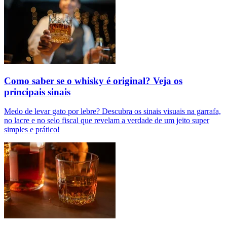
Como saber se o whisky é original? Veja os
principais sinais
Medo de levar gato por lebre? Descubra os sinais visuais na garrafa,
no lacre e no selo fiscal que revelam a verdade de um jeito super
simples e prático!