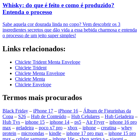
Whisky: do que é feito e como é produzido?
Entenda o processo
Sabe aquela cor dourada linda no copo? Vem descobrir os 3
ingredientes secretos que dão vida a essa bebida charmosa e entenda
o processo de um jeito super simples!
Links relacionados:
Chiclete Trident Menta Envelope
Chiclete Trident
Chiclete Menta Envelope
Chiclete Menta
Chiclete Envelope
Termos mais procurados
Black Friday
–
iPhone 17
–
iPhone 16
–
Álbum de Figurinhas da
Copa
–
S26
–
Hub de Conteúdo
–
Hub Celulares
–
Hub Geladeira
–
Hub Tvs
–
iphone 15
–
iphone 14
–
ps5
–
Air Fryer
–
iphone 16 pro
max
–
geladeira
–
poco x7 pro
–
xbox
–
iphone
–
creatina
–
whey
protein
–
microondas
–
kindle
–
iphone 17 pro max
–
iphone 15 pro
max
–
celular samsung
–
iphone 16e
–
xbox series s
–
xiaomi
–