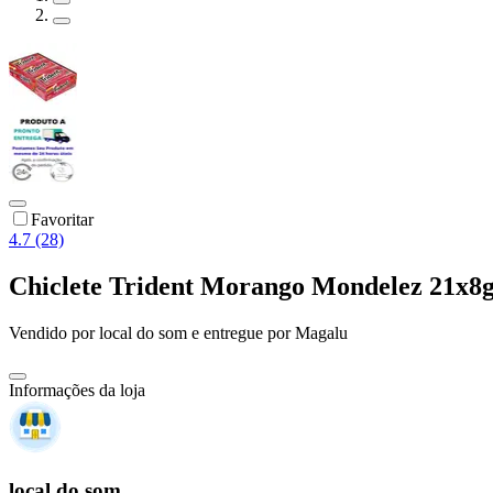
Favoritar
4.7 (28)
Chiclete Trident Morango Mondelez 21x8
Vendido por
local do som
e entregue por
Magalu
Informações da loja
local do som