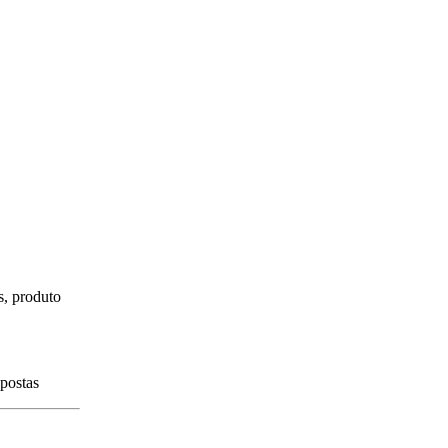
s, produto
spostas