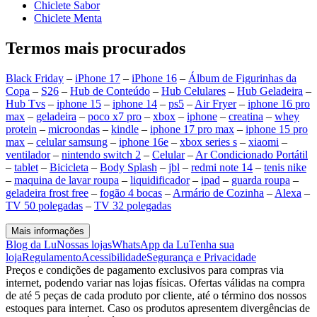
Chiclete Sabor
Chiclete Menta
Termos mais procurados
Black Friday
–
iPhone 17
–
iPhone 16
–
Álbum de Figurinhas da
Copa
–
S26
–
Hub de Conteúdo
–
Hub Celulares
–
Hub Geladeira
–
Hub Tvs
–
iphone 15
–
iphone 14
–
ps5
–
Air Fryer
–
iphone 16 pro
max
–
geladeira
–
poco x7 pro
–
xbox
–
iphone
–
creatina
–
whey
protein
–
microondas
–
kindle
–
iphone 17 pro max
–
iphone 15 pro
max
–
celular samsung
–
iphone 16e
–
xbox series s
–
xiaomi
–
ventilador
–
nintendo switch 2
–
Celular
–
Ar Condicionado Portátil
–
tablet
–
Bicicleta
–
Body Splash
–
jbl
–
redmi note 14
–
tenis nike
–
maquina de lavar roupa
–
liquidificador
–
ipad
–
guarda roupa
–
geladeira frost free
–
fogão 4 bocas
–
Armário de Cozinha
–
Alexa
–
TV 50 polegadas
–
TV 32 polegadas
Mais informações
Blog da Lu
Nossas lojas
WhatsApp da Lu
Tenha sua
loja
Regulamento
Acessibilidade
Segurança e Privacidade
Preços e condições de pagamento exclusivos para compras via
internet, podendo variar nas lojas físicas. Ofertas válidas na compra
de até 5 peças de cada produto por cliente, até o término dos nossos
estoques para internet. Caso os produtos apresentem divergências de