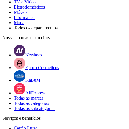
TV e Vídeo
Eletrodomésticos
Móveis
Informática
Moda
Todos os departamentos
Nossas marcas e parceiros
Netshoes
Epoca Cosméticos
KaBuM!
AliExpress
Todas as marcas
Todas as categorias
Todas as subcategorias
Serviços e benefícios
Cartão Luiza