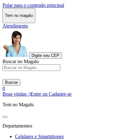
Pular para o conteudo principal
Tem no magalu
Atendimento
Digite seu CEP
Buscar no Magalu
Buscar
0
Boas vindas :)
Entre ou Cadastre-se
Tem no Magalu
Departamentos
Celulares e Smartphones