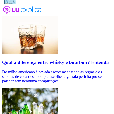
Qual a diferença entre whisky e bourbon? Entenda
Do milho americano à cevada escocesa: entenda as regras e os
sabores de cada destilado pra escolher a garrafa perfeita pro seu
paladar sem nenhuma complicação!