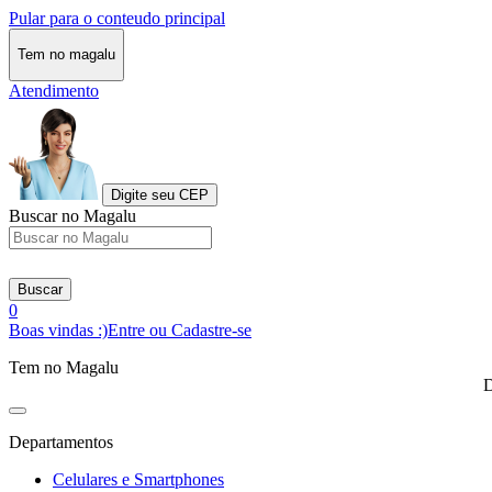
Pular para o conteudo principal
Tem no magalu
Atendimento
Digite seu CEP
Buscar no Magalu
Buscar
0
Boas vindas :)
Entre ou Cadastre-se
Tem no Magalu
D
Departamentos
Celulares e Smartphones