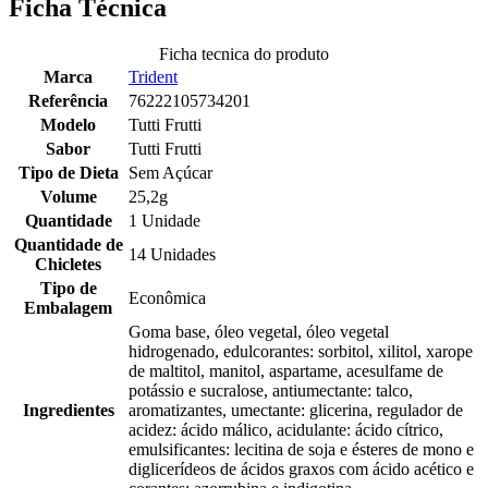
Ficha Técnica
Ficha tecnica do produto
Marca
Trident
Referência
76222105734201
Modelo
Tutti Frutti
Sabor
Tutti Frutti
Tipo de Dieta
Sem Açúcar
Volume
25,2g
Quantidade
1 Unidade
Quantidade de
14 Unidades
Chicletes
Tipo de
Econômica
Embalagem
Goma base, óleo vegetal, óleo vegetal
hidrogenado, edulcorantes: sorbitol, xilitol, xarope
de maltitol, manitol, aspartame, acesulfame de
potássio e sucralose, antiumectante: talco,
Ingredientes
aromatizantes, umectante: glicerina, regulador de
acidez: ácido málico, acidulante: ácido cítrico,
emulsificantes: lecitina de soja e ésteres de mono e
diglicerídeos de ácidos graxos com ácido acético e