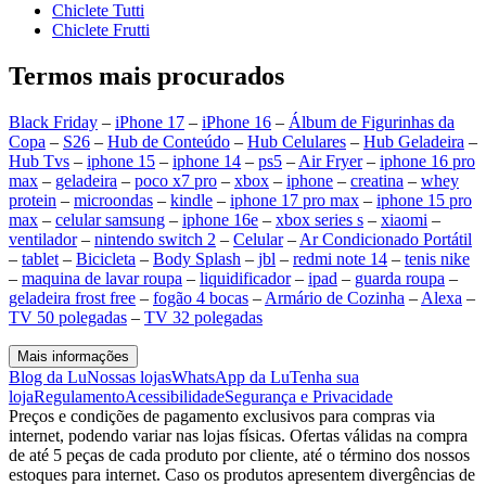
Chiclete Tutti
Chiclete Frutti
Termos mais procurados
Black Friday
–
iPhone 17
–
iPhone 16
–
Álbum de Figurinhas da
Copa
–
S26
–
Hub de Conteúdo
–
Hub Celulares
–
Hub Geladeira
–
Hub Tvs
–
iphone 15
–
iphone 14
–
ps5
–
Air Fryer
–
iphone 16 pro
max
–
geladeira
–
poco x7 pro
–
xbox
–
iphone
–
creatina
–
whey
protein
–
microondas
–
kindle
–
iphone 17 pro max
–
iphone 15 pro
max
–
celular samsung
–
iphone 16e
–
xbox series s
–
xiaomi
–
ventilador
–
nintendo switch 2
–
Celular
–
Ar Condicionado Portátil
–
tablet
–
Bicicleta
–
Body Splash
–
jbl
–
redmi note 14
–
tenis nike
–
maquina de lavar roupa
–
liquidificador
–
ipad
–
guarda roupa
–
geladeira frost free
–
fogão 4 bocas
–
Armário de Cozinha
–
Alexa
–
TV 50 polegadas
–
TV 32 polegadas
Mais informações
Blog da Lu
Nossas lojas
WhatsApp da Lu
Tenha sua
loja
Regulamento
Acessibilidade
Segurança e Privacidade
Preços e condições de pagamento exclusivos para compras via
internet, podendo variar nas lojas físicas. Ofertas válidas na compra
de até 5 peças de cada produto por cliente, até o término dos nossos
estoques para internet. Caso os produtos apresentem divergências de