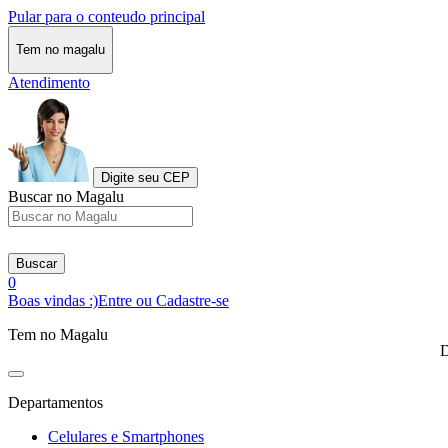
Pular para o conteudo principal
Tem no magalu
Atendimento
Digite seu CEP
Buscar no Magalu
Buscar
0
Boas vindas :)
Entre ou Cadastre-se
Tem no Magalu
D
Departamentos
Celulares e Smartphones