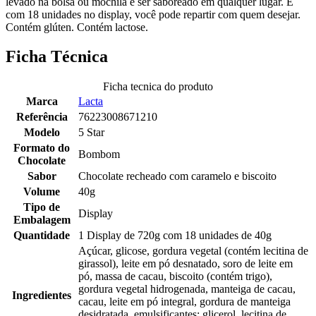
levado na bolsa ou mochila e ser saboreado em qualquer lugar. E
com 18 unidades no display, você pode repartir com quem desejar.
Contém glúten. Contém lactose.
Ficha Técnica
Ficha tecnica do produto
Marca
Lacta
Referência
76223008671210
Modelo
5 Star
Formato do
Bombom
Chocolate
Sabor
Chocolate recheado com caramelo e biscoito
Volume
40g
Tipo de
Display
Embalagem
Quantidade
1 Display de 720g com 18 unidades de 40g
Açúcar, glicose, gordura vegetal (contém lecitina de
girassol), leite em pó desnatado, soro de leite em
pó, massa de cacau, biscoito (contém trigo),
gordura vegetal hidrogenada, manteiga de cacau,
Ingredientes
cacau, leite em pó integral, gordura de manteiga
desidratada, emulsificantes: glicerol, lecitina de