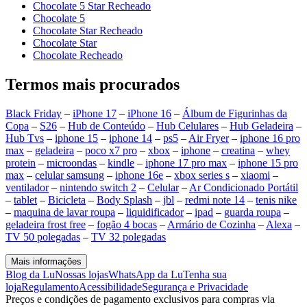
Chocolate 5 Star Recheado
Chocolate 5
Chocolate Star Recheado
Chocolate Star
Chocolate Recheado
Termos mais procurados
Black Friday
–
iPhone 17
–
iPhone 16
–
Álbum de Figurinhas da
Copa
–
S26
–
Hub de Conteúdo
–
Hub Celulares
–
Hub Geladeira
–
Hub Tvs
–
iphone 15
–
iphone 14
–
ps5
–
Air Fryer
–
iphone 16 pro
max
–
geladeira
–
poco x7 pro
–
xbox
–
iphone
–
creatina
–
whey
protein
–
microondas
–
kindle
–
iphone 17 pro max
–
iphone 15 pro
max
–
celular samsung
–
iphone 16e
–
xbox series s
–
xiaomi
–
ventilador
–
nintendo switch 2
–
Celular
–
Ar Condicionado Portátil
–
tablet
–
Bicicleta
–
Body Splash
–
jbl
–
redmi note 14
–
tenis nike
–
maquina de lavar roupa
–
liquidificador
–
ipad
–
guarda roupa
–
geladeira frost free
–
fogão 4 bocas
–
Armário de Cozinha
–
Alexa
–
TV 50 polegadas
–
TV 32 polegadas
Mais informações
Blog da Lu
Nossas lojas
WhatsApp da Lu
Tenha sua
loja
Regulamento
Acessibilidade
Segurança e Privacidade
Preços e condições de pagamento exclusivos para compras via