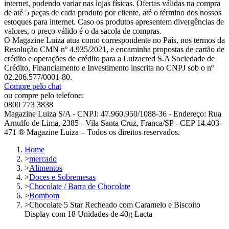
internet, podendo variar nas lojas físicas. Ofertas válidas na compra
de até 5 peças de cada produto por cliente, até o término dos nossos
estoques para internet. Caso os produtos apresentem divergências de
valores, o preço válido é o da sacola de compras.
O Magazine Luiza atua como correspondente no País, nos termos da
Resolução CMN nº 4.935/2021, e encaminha propostas de cartão de
crédito e operações de crédito para a Luizacred S.A Sociedade de
Crédito, Financiamento e Investimento inscrita no CNPJ sob o nº
02.206.577/0001-80.
Compre pelo chat
ou compre pelo telefone:
0800 773 3838
Magazine Luiza S/A - CNPJ: 47.960.950/1088-36 - Endereço: Rua
Arnulfo de Lima, 2385 - Vila Santa Cruz, Franca/SP - CEP 14.403-
471 ® Magazine Luiza – Todos os direitos reservados.
Home
>
mercado
>
Alimentos
>
Doces e Sobremesas
>
Chocolate / Barra de Chocolate
>
Bombom
>
Chocolate 5 Star Recheado com Caramelo e Biscoito
Display com 18 Unidades de 40g Lacta