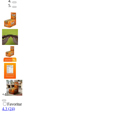
+
4
Favoritar
4.3 (24)