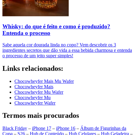
Whisky: do que é feito e como é produzido?
Entenda o processo
Sabe aquela cor dourada linda no copo? Vem descobrir os 3
ingredientes secretos que dão vida a essa bebida charmosa e entenda
o processo de um jeito super simples!
Links relacionados:
Chocowheyfer Mais Mu Wafer
Chocowheyfer Mais
Chocowheyfer Mu Wafer
Chocowheyfer Mu
Chocowheyfer Wafer
Termos mais procurados
Black Friday
–
iPhone 17
–
iPhone 16
–
Álbum de Figurinhas da
Copa
–
S26
–
Hub de Conteúdo
–
Hub Celulares
–
Hub Geladeira
–