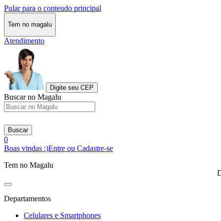
Pular para o conteudo principal
Tem no magalu
Atendimento
Digite seu CEP
Buscar no Magalu
Buscar
0
Boas vindas :)
Entre ou Cadastre-se
Tem no Magalu
D
Departamentos
Celulares e Smartphones