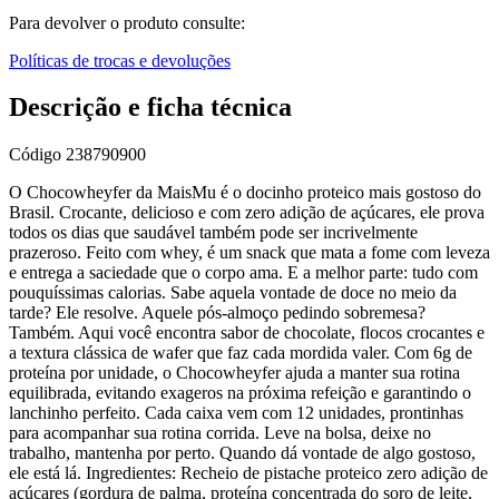
Para devolver o produto consulte:
Políticas de trocas e devoluções
Descrição e ficha técnica
Código
238790900
O Chocowheyfer da MaisMu é o docinho proteico mais gostoso do
Brasil. Crocante, delicioso e com zero adição de açúcares, ele prova
todos os dias que saudável também pode ser incrivelmente
prazeroso. Feito com whey, é um snack que mata a fome com leveza
e entrega a saciedade que o corpo ama. E a melhor parte: tudo com
pouquíssimas calorias. Sabe aquela vontade de doce no meio da
tarde? Ele resolve. Aquele pós-almoço pedindo sobremesa?
Também. Aqui você encontra sabor de chocolate, flocos crocantes e
a textura clássica de wafer que faz cada mordida valer. Com 6g de
proteína por unidade, o Chocowheyfer ajuda a manter sua rotina
equilibrada, evitando exageros na próxima refeição e garantindo o
lanchinho perfeito. Cada caixa vem com 12 unidades, prontinhas
para acompanhar sua rotina corrida. Leve na bolsa, deixe no
trabalho, mantenha por perto. Quando dá vontade de algo gostoso,
ele está lá. Ingredientes: Recheio de pistache proteico zero adição de
açúcares (gordura de palma, proteína concentrada do soro de leite,