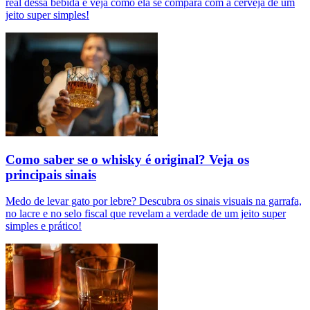
real dessa bebida e veja como ela se compara com a cerveja de um
jeito super simples!
Como saber se o whisky é original? Veja os
principais sinais
Medo de levar gato por lebre? Descubra os sinais visuais na garrafa,
no lacre e no selo fiscal que revelam a verdade de um jeito super
simples e prático!