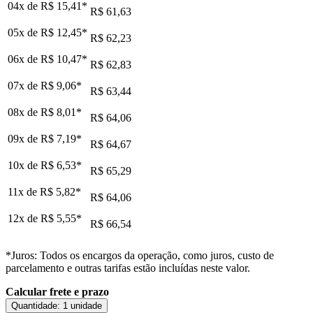
04x de
R$ 15,41
*
R$ 61,63
05x de
R$ 12,45
*
R$ 62,23
06x de
R$ 10,47
*
R$ 62,83
07x de
R$ 9,06
*
R$ 63,44
08x de
R$ 8,01
*
R$ 64,06
09x de
R$ 7,19
*
R$ 64,67
10x de
R$ 6,53
*
R$ 65,29
11x de
R$ 5,82
*
R$ 64,06
12x de
R$ 5,55
*
R$ 66,54
*Juros: Todos os encargos da operação, como juros, custo de
parcelamento e outras tarifas estão incluídas neste valor.
Calcular frete e prazo
Quantidade:
1 unidade