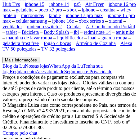
Hub Tvs
–
iphone 15
–
iphone 14
–
ps5
–
Air Fryer
–
iphone 16 pro
max
–
geladeira
–
poco x7 pro
–
xbox
–
iphone
–
creatina
–
whey
protein
–
microondas
–
kindle
–
iphone 17 pro max
–
iphone 15 pro
max
–
celular samsung
–
iphone 16e
–
xbox series s
–
xiaomi
–
ventilador
–
nintendo switch 2
–
Celular
–
Ar Condicionado Portátil
–
tablet
–
Bicicleta
–
Body Splash
–
jbl
–
redmi note 14
–
tenis nike
–
maquina de lavar roupa
–
liquidificador
–
ipad
–
guarda roupa
–
geladeira frost free
–
fogão 4 bocas
–
Armário de Cozinha
–
Alexa
–
TV 50 polegadas
–
TV 32 polegadas
Mais informações
Blog da Lu
Nossas lojas
WhatsApp da Lu
Tenha sua
loja
Regulamento
Acessibilidade
Segurança e Privacidade
Preços e condições de pagamento exclusivos para compras via
internet, podendo variar nas lojas físicas. Ofertas válidas na compra
de até 5 peças de cada produto por cliente, até o término dos nossos
estoques para internet. Caso os produtos apresentem divergências de
valores, o preço válido é o da sacola de compras.
O Magazine Luiza atua como correspondente no País, nos termos da
Resolução CMN nº 4.935/2021, e encaminha propostas de cartão de
crédito e operações de crédito para a Luizacred S.A Sociedade de
Crédito, Financiamento e Investimento inscrita no CNPJ sob o nº
02.206.577/0001-80.
Compre pelo chat
ou compre pelo telefone: