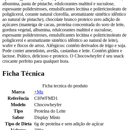
albumina, pasta de pistache, edulcorantes maltitol e sucralose,
espessante polidextroses, emulsificantes lecitina e polirricinoleato de
poliglicerol, corante natural clorofila, aromatizante sintético idêntico
ao natural de pistache), chocolate branco proteico zero adição de
açúcares (manteiga de cacau, proteína concentrada do soro de leite,
gordura vegetal, albumina, edulcorantes maltitol e sucralose,
espessante polidextroses, emulsificantes lecitina e polirricinoleato de
poliglicerol e aromatizante sintético idêntico ao natural de leite),
wafer e flocos de arroz. Alérgicos: contém derivados de trigo e soja.
Pode conter amendoim, avelãs, castanhas e leite. Contém glúten e
lactose. Prático, delicioso e proteico. O Chocowheyfer é seu snack
crocante perfeito para qualquer hora.
Ficha Técnica
Ficha tecnica do produto
Marca
+Mu
Referência
CHWFMD1
Modelo
Chocowheyfer
Tipo
Proteína do Leite
Sabor
Display Misto
Tipo de Dieta
6g de proteína e sem adição de açúcar