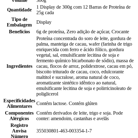
Volume
300g
1 Display de 300g com 12 Barras de Proteína de
Quantidade
25g cada
Tipo de
Display
Embalagem
Benefícios
6g de proteína, Zero adição de açúcar, Crocante
Proteína concentrada do soro de leite, gordura de
palma, manteiga de cacau, wafer (farinha de trigo
enriquecida com ferro e ácido fólico, gordura
vegetal, sal, emulsificante lecitina de soja e
fermento químico bicarbonato de sódio), massa de
Ingredientes
cacau, flocos de arroz, polidextrose, cacau em pó,
biscoito triturado de cacau, coco, edulcorante
maltitol e sucralose, aroma natural de coco,
aromatizante sintético idêntico ao natural,
emulsificante lecitina de soja e polirricinoleato de
poliglicerol
Especificidades
Contém lactose. Contém glúten
Alimentares
Componentes
Contém derivados de leite, trigo e soja. Pode
Alérgicos
conter: amendoim, castanhas e avelãs
Registro
Anvisa
355030801-463-003354-1-7
Número