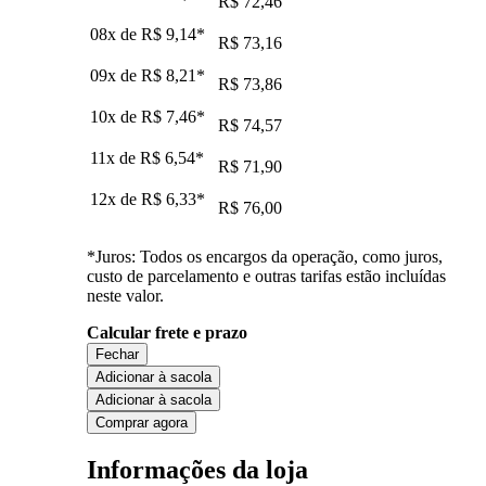
R$ 72,46
08x de
R$ 9,14
*
R$ 73,16
09x de
R$ 8,21
*
R$ 73,86
10x de
R$ 7,46
*
R$ 74,57
11x de
R$ 6,54
*
R$ 71,90
12x de
R$ 6,33
*
R$ 76,00
*Juros: Todos os encargos da operação, como juros,
custo de parcelamento e outras tarifas estão incluídas
neste valor.
Calcular frete e prazo
Fechar
Adicionar à sacola
Adicionar à sacola
Comprar agora
Informações da loja