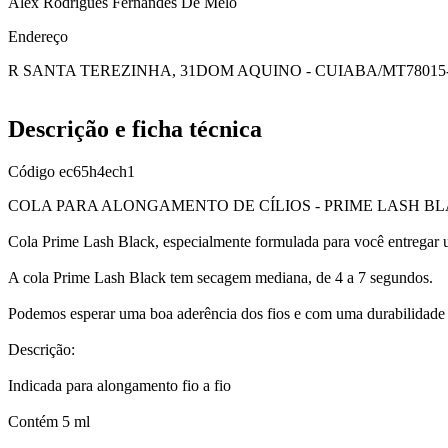
Alex Rodrigues Fernandes De Melo
Endereço
R SANTA TEREZINHA, 31
DOM AQUINO - CUIABA/MT
78015
Descrição e ficha técnica
Código
ec65h4ech1
COLA PARA ALONGAMENTO DE CÍLIOS - PRIME LASH B
Cola Prime Lash Black, especialmente formulada para você entregar um 
A cola Prime Lash Black tem secagem mediana, de 4 a 7 segundos.
Podemos esperar uma boa aderência dos fios e com uma durabilidade 
Descrição:
Indicada para alongamento fio a fio
Contém 5 ml