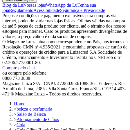
Blog da Lu
Nossas lojas
WhatsApp da Lu
Tenha sua
loja
Regulamento
Acessibilidade
Segurança e Privacidade
Preços e condições de pagamento exclusivos para compras via
internet, podendo variar nas lojas físicas. Ofertas válidas na compra
de até 5 peças de cada produto por cliente, até o término dos nossos
estoques para internet. Caso os produtos apresentem divergências de
valores, o preço válido é o da sacola de compras.
O Magazine Luiza atua como correspondente no País, nos termos da
Resolução CMN nº 4.935/2021, e encaminha propostas de cartão de
crédito e operações de crédito para a Luizacred S.A Sociedade de
Crédito, Financiamento e Investimento inscrita no CNPJ sob o nº
02.206.577/0001-80.
Compre pelo chat
ou compre pelo telefone:
0800 773 3838
Magazine Luiza S/A - CNPJ: 47.960.950/1088-36 - Endereço: Rua
Arnulfo de Lima, 2385 - Vila Santa Cruz, Franca/SP - CEP 14.403-
471 ® Magazine Luiza – Todos os direitos reservados.
Home
>
beleza e perfumaria
>
Salão de Beleza
>
Alongamento de Cílios
>
Cola
>
Cola Cílios Black Glue 3ml Para Cilips Postiços - A.R