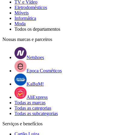
TV e Vídeo
Eletrodomésticos
Móveis
Informática
Moda
Todos os departamentos
Nossas marcas e parceiros
Netshoes
Epoca Cosméticos
KaBuM!
AliExpress
Todas as marcas
Todas as categorias
Todas as subcategorias
Serviços e benefícios
Cartão Luiza