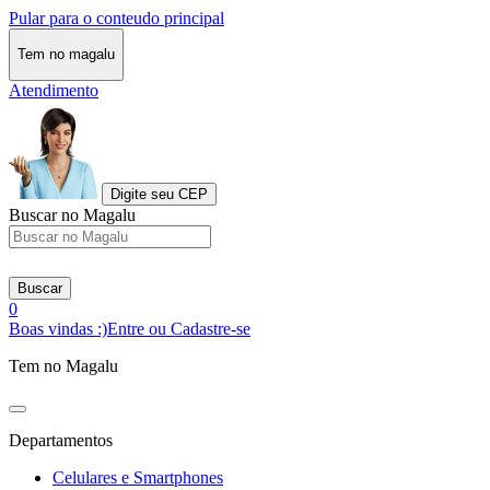
Pular para o conteudo principal
Tem no magalu
Atendimento
Digite seu CEP
Buscar no Magalu
Buscar
0
Boas vindas :)
Entre ou Cadastre-se
Tem no Magalu
Departamentos
Celulares e Smartphones