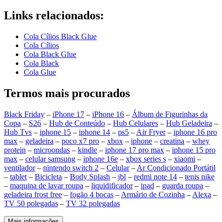
Links relacionados:
Cola Cílios Black Glue
Cola Cílios
Cola Black Glue
Cola Black
Cola Glue
Termos mais procurados
Black Friday
–
iPhone 17
–
iPhone 16
–
Álbum de Figurinhas da
Copa
–
S26
–
Hub de Conteúdo
–
Hub Celulares
–
Hub Geladeira
–
Hub Tvs
–
iphone 15
–
iphone 14
–
ps5
–
Air Fryer
–
iphone 16 pro
max
–
geladeira
–
poco x7 pro
–
xbox
–
iphone
–
creatina
–
whey
protein
–
microondas
–
kindle
–
iphone 17 pro max
–
iphone 15 pro
max
–
celular samsung
–
iphone 16e
–
xbox series s
–
xiaomi
–
ventilador
–
nintendo switch 2
–
Celular
–
Ar Condicionado Portátil
–
tablet
–
Bicicleta
–
Body Splash
–
jbl
–
redmi note 14
–
tenis nike
–
maquina de lavar roupa
–
liquidificador
–
ipad
–
guarda roupa
–
geladeira frost free
–
fogão 4 bocas
–
Armário de Cozinha
–
Alexa
–
TV 50 polegadas
–
TV 32 polegadas
Mais informações