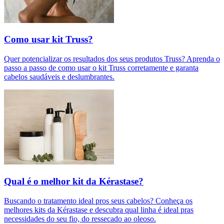
Como usar kit Truss?
Quer potencializar os resultados dos seus produtos Truss? Aprenda o
passo a passo de como usar o kit Truss corretamente e garanta
cabelos saudáveis e deslumbrantes.
Qual é o melhor kit da Kérastase?
Buscando o tratamento ideal pros seus cabelos? Conheça os
melhores kits da Kérastase e descubra qual linha é ideal pras
necessidades do seu fio, do ressecado ao oleoso.