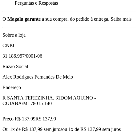
Perguntas e Respostas
O
Magalu garante
a sua compra, do pedido à entrega.
Saiba mais
Sobre a loja
CNPJ
31.186.957/0001-06
Razão Social
Alex Rodrigues Fernandes De Melo
Endereço
R SANTA TEREZINHA, 31
DOM AQUINO -
CUIABA/MT
78015-140
Preço R$ 137,99
R$
137
,
99
Ou 1x de R$ 137,99 sem juros
ou
1
x de
R$ 137,99
sem juros