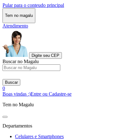
Pular para o conteudo principal
Tem no magalu
Atendimento
Digite seu CEP
Buscar no Magalu
Buscar
0
Boas vindas :)
Entre ou Cadastre-se
Tem no Magalu
Departamentos
Celulares e Smartphones