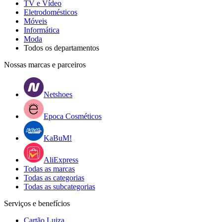
TV e Vídeo
Eletrodomésticos
Móveis
Informática
Moda
Todos os departamentos
Nossas marcas e parceiros
Netshoes
Epoca Cosméticos
KaBuM!
AliExpress
Todas as marcas
Todas as categorias
Todas as subcategorias
Serviços e benefícios
Cartão Luiza