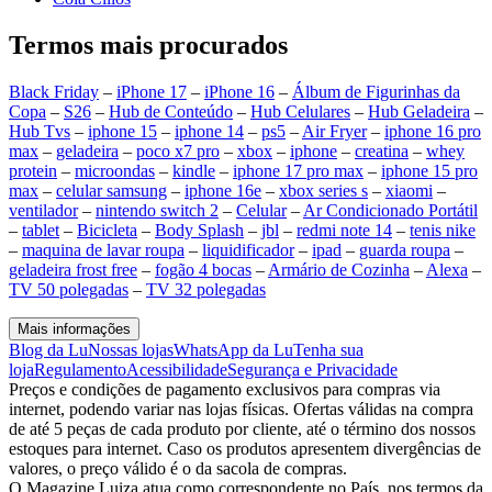
Termos mais procurados
Black Friday
–
iPhone 17
–
iPhone 16
–
Álbum de Figurinhas da
Copa
–
S26
–
Hub de Conteúdo
–
Hub Celulares
–
Hub Geladeira
–
Hub Tvs
–
iphone 15
–
iphone 14
–
ps5
–
Air Fryer
–
iphone 16 pro
max
–
geladeira
–
poco x7 pro
–
xbox
–
iphone
–
creatina
–
whey
protein
–
microondas
–
kindle
–
iphone 17 pro max
–
iphone 15 pro
max
–
celular samsung
–
iphone 16e
–
xbox series s
–
xiaomi
–
ventilador
–
nintendo switch 2
–
Celular
–
Ar Condicionado Portátil
–
tablet
–
Bicicleta
–
Body Splash
–
jbl
–
redmi note 14
–
tenis nike
–
maquina de lavar roupa
–
liquidificador
–
ipad
–
guarda roupa
–
geladeira frost free
–
fogão 4 bocas
–
Armário de Cozinha
–
Alexa
–
TV 50 polegadas
–
TV 32 polegadas
Mais informações
Blog da Lu
Nossas lojas
WhatsApp da Lu
Tenha sua
loja
Regulamento
Acessibilidade
Segurança e Privacidade
Preços e condições de pagamento exclusivos para compras via
internet, podendo variar nas lojas físicas. Ofertas válidas na compra
de até 5 peças de cada produto por cliente, até o término dos nossos
estoques para internet. Caso os produtos apresentem divergências de
valores, o preço válido é o da sacola de compras.
O Magazine Luiza atua como correspondente no País, nos termos da