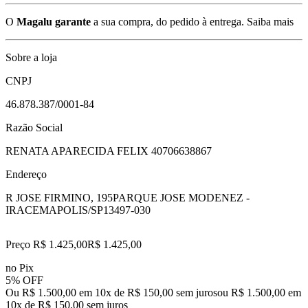
O
Magalu garante
a sua compra, do pedido à entrega.
Saiba mais
Sobre a loja
CNPJ
46.878.387/0001-84
Razão Social
RENATA APARECIDA FELIX 40706638867
Endereço
R JOSE FIRMINO, 195
PARQUE JOSE MODENEZ -
IRACEMAPOLIS/SP
13497-030
Preço R$ 1.425,00
R$
1.425
,
00
no Pix
5% OFF
Ou R$ 1.500,00 em 10x de R$ 150,00 sem juros
ou
R$ 1.500,00
em
10
x de
R$ 150,00
sem juros