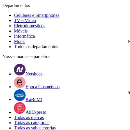
Departamentos
Celulares e Smartphones
TV e Vídeo
Eletrodomésticos
Móveis
Informática
Moda
N
Todos os departamentos
Nossas marcas e parceiros
Netshoes
Epoca Cosméticos
S
KaBuM!
AliExpress
Todas as marcas
Todas as categorias
Todas as subcategorias