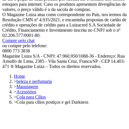
estoques para internet. Caso os produtos apresentem divergências de
valores, o preço válido é o da sacola de compras.
O Magazine Luiza atua como correspondente no País, nos termos da
Resolução CMN nº 4.935/2021, e encaminha propostas de cartão de
crédito e operações de crédito para a Luizacred S.A Sociedade de
Crédito, Financiamento e Investimento inscrita no CNPJ sob o nº
02.206.577/0001-80.
Compre pelo chat
ou compre pelo telefone:
0800 773 3838
Magazine Luiza S/A - CNPJ: 47.960.950/1088-36 - Endereço: Rua
Arnulfo de Lima, 2385 - Vila Santa Cruz, Franca/SP - CEP 14.403-
471 ® Magazine Luiza – Todos os direitos reservados.
Home
>
beleza e perfumaria
>
Maquiagem
>
Acessórios
>
Cola para Cílios
>
Cola para cílios postiços e gel Darkness