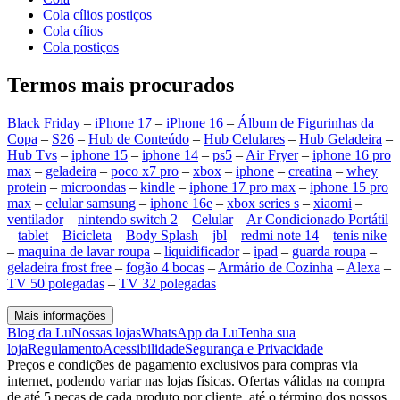
Cola cílios postiços
Cola cílios
Cola postiços
Termos mais procurados
Black Friday
–
iPhone 17
–
iPhone 16
–
Álbum de Figurinhas da
Copa
–
S26
–
Hub de Conteúdo
–
Hub Celulares
–
Hub Geladeira
–
Hub Tvs
–
iphone 15
–
iphone 14
–
ps5
–
Air Fryer
–
iphone 16 pro
max
–
geladeira
–
poco x7 pro
–
xbox
–
iphone
–
creatina
–
whey
protein
–
microondas
–
kindle
–
iphone 17 pro max
–
iphone 15 pro
max
–
celular samsung
–
iphone 16e
–
xbox series s
–
xiaomi
–
ventilador
–
nintendo switch 2
–
Celular
–
Ar Condicionado Portátil
–
tablet
–
Bicicleta
–
Body Splash
–
jbl
–
redmi note 14
–
tenis nike
–
maquina de lavar roupa
–
liquidificador
–
ipad
–
guarda roupa
–
geladeira frost free
–
fogão 4 bocas
–
Armário de Cozinha
–
Alexa
–
TV 50 polegadas
–
TV 32 polegadas
Mais informações
Blog da Lu
Nossas lojas
WhatsApp da Lu
Tenha sua
loja
Regulamento
Acessibilidade
Segurança e Privacidade
Preços e condições de pagamento exclusivos para compras via
internet, podendo variar nas lojas físicas. Ofertas válidas na compra
de até 5 peças de cada produto por cliente, até o término dos nossos