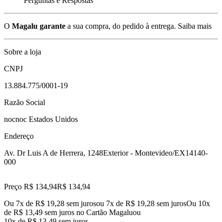
Perguntas e Respostas
O
Magalu garante
a sua compra, do pedido à entrega.
Saiba mais
Sobre a loja
CNPJ
13.884.775/0001-19
Razão Social
nocnoc Estados Unidos
Endereço
Av. Dr Luis A de Herrera, 1248
Exterior - Montevideo/EX
14140-
000
Preço R$ 134,94
R$
134
,
94
Ou 7x de R$ 19,28 sem juros
ou
7
x de
R$ 19,28
sem juros
Ou 10x
de R$ 13,49 sem juros no Cartão Magalu
ou
10
x de
R$ 13,49
sem juros