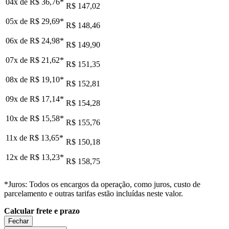
04x de
R$ 36,76
*
R$ 147,02
05x de
R$ 29,69
*
R$ 148,46
06x de
R$ 24,98
*
R$ 149,90
07x de
R$ 21,62
*
R$ 151,35
08x de
R$ 19,10
*
R$ 152,81
09x de
R$ 17,14
*
R$ 154,28
10x de
R$ 15,58
*
R$ 155,76
11x de
R$ 13,65
*
R$ 150,18
12x de
R$ 13,23
*
R$ 158,75
*Juros: Todos os encargos da operação, como juros, custo de
parcelamento e outras tarifas estão incluídas neste valor.
Calcular frete e prazo
Fechar