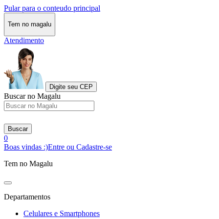
Pular para o conteudo principal
Tem no magalu
Atendimento
Digite seu CEP
Buscar no Magalu
Buscar
0
Boas vindas :)
Entre ou Cadastre-se
Tem no Magalu
Departamentos
Celulares e Smartphones