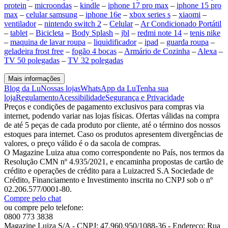
protein
–
microondas
–
kindle
–
iphone 17 pro max
–
iphone 15 pro
max
–
celular samsung
–
iphone 16e
–
xbox series s
–
xiaomi
–
ventilador
–
nintendo switch 2
–
Celular
–
Ar Condicionado Portátil
–
tablet
–
Bicicleta
–
Body Splash
–
jbl
–
redmi note 14
–
tenis nike
–
maquina de lavar roupa
–
liquidificador
–
ipad
–
guarda roupa
–
geladeira frost free
–
fogão 4 bocas
–
Armário de Cozinha
–
Alexa
–
TV 50 polegadas
–
TV 32 polegadas
Mais informações
Blog da Lu
Nossas lojas
WhatsApp da Lu
Tenha sua
loja
Regulamento
Acessibilidade
Segurança e Privacidade
Preços e condições de pagamento exclusivos para compras via
internet, podendo variar nas lojas físicas. Ofertas válidas na compra
de até 5 peças de cada produto por cliente, até o término dos nossos
estoques para internet. Caso os produtos apresentem divergências de
valores, o preço válido é o da sacola de compras.
O Magazine Luiza atua como correspondente no País, nos termos da
Resolução CMN nº 4.935/2021, e encaminha propostas de cartão de
crédito e operações de crédito para a Luizacred S.A Sociedade de
Crédito, Financiamento e Investimento inscrita no CNPJ sob o nº
02.206.577/0001-80.
Compre pelo chat
ou compre pelo telefone:
0800 773 3838
Magazine Luiza S/A - CNPJ: 47.960.950/1088-36 - Endereço: Rua