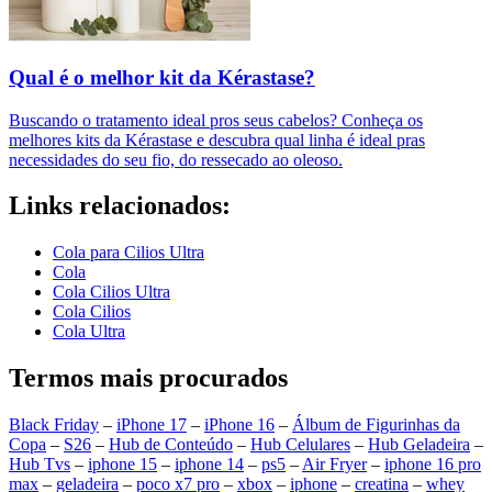
Qual é o melhor kit da Kérastase?
Buscando o tratamento ideal pros seus cabelos? Conheça os
melhores kits da Kérastase e descubra qual linha é ideal pras
necessidades do seu fio, do ressecado ao oleoso.
Links relacionados:
Cola para Cilios Ultra
Cola
Cola Cilios Ultra
Cola Cilios
Cola Ultra
Termos mais procurados
Black Friday
–
iPhone 17
–
iPhone 16
–
Álbum de Figurinhas da
Copa
–
S26
–
Hub de Conteúdo
–
Hub Celulares
–
Hub Geladeira
–
Hub Tvs
–
iphone 15
–
iphone 14
–
ps5
–
Air Fryer
–
iphone 16 pro
max
–
geladeira
–
poco x7 pro
–
xbox
–
iphone
–
creatina
–
whey