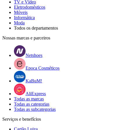
TV e Vídeo
Eletrodomésticos
Móveis
Informática
Moda
Todos os departamentos
Nossas marcas e parceiros
Netshoes
Epoca Cosméticos
KaBuM!
AliExpress
Todas as marcas
Todas as categorias
Todas as subcategorias
Serviços e benefícios
Cartão Luiza