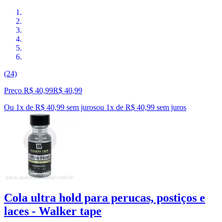
(24)
Preço R$ 40,99
R$
40
,
99
Ou 1x de R$ 40,99 sem juros
ou
1
x de
R$ 40,99
sem juros
Cola ultra hold para perucas, postiços e
laces - Walker tape