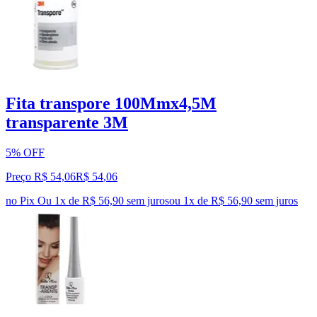
Fita transpore 100Mmx4,5M
transparente 3M
5% OFF
Preço R$ 54,06
R$
54
,
06
no Pix
Ou 1x de R$ 56,90 sem juros
ou
1
x de
R$ 56,90
sem juros