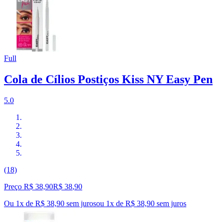
Full
Cola de Cílios Postiços Kiss NY Easy Pen
5.0
(18)
Preço R$ 38,90
R$
38
,
90
Ou 1x de R$ 38,90 sem juros
ou
1
x de
R$ 38,90
sem juros