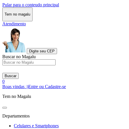
Pular para o conteudo principal
Tem no magalu
Atendimento
Digite seu CEP
Buscar no Magalu
Buscar
0
Boas vindas :)
Entre ou Cadastre-se
Tem no Magalu
Departamentos
Celulares e Smartphones