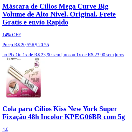
Máscara de Cílios Mega Curve Big
Volume de Alto Nivel. Original. Frete
Gratis e envio Rapido
14% OFF
Preço R$ 20,55
R$
20
,
55
no Pix
Ou 1x de R$ 23,90 sem juros
ou
1
x de
R$ 23,90
sem juros
Cola para Cílios Kiss New York Super
Fixação 48h Incolor KPEG06BR com 5g
4.6