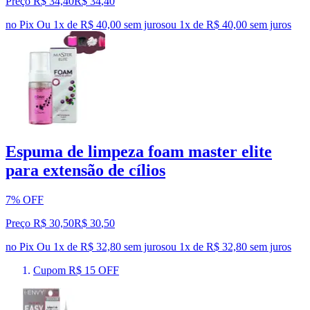
Preço R$ 34,40
R$
34
,
40
no Pix
Ou 1x de R$ 40,00 sem juros
ou
1
x de
R$ 40,00
sem juros
Espuma de limpeza foam master elite
para extensão de cílios
7% OFF
Preço R$ 30,50
R$
30
,
50
no Pix
Ou 1x de R$ 32,80 sem juros
ou
1
x de
R$ 32,80
sem juros
Cupom R$ 15 OFF