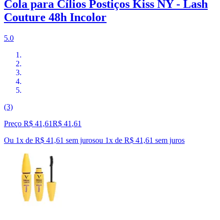
Cola para Cílios Postiços Kiss NY - Lash
Couture 48h Incolor
5.0
(3)
Preço R$ 41,61
R$
41
,
61
Ou 1x de R$ 41,61 sem juros
ou
1
x de
R$ 41,61
sem juros