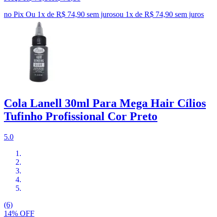
no Pix
Ou 1x de R$ 74,90 sem juros
ou
1
x de
R$ 74,90
sem juros
Cola Lanell 30ml Para Mega Hair Cílios
Tufinho Profissional Cor Preto
5.0
(6)
14% OFF