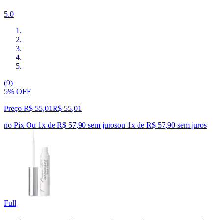
5.0
(9)
5% OFF
Preço R$ 55,01
R$
55
,
01
no Pix
Ou 1x de R$ 57,90 sem juros
ou
1
x de
R$ 57,90
sem juros
Full