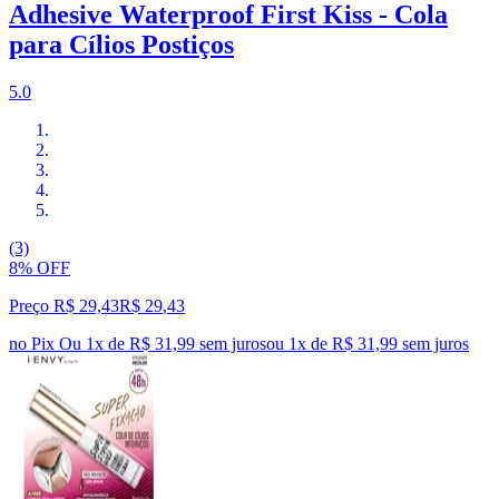
Adhesive Waterproof First Kiss - Cola
para Cílios Postiços
5.0
(3)
8% OFF
Preço R$ 29,43
R$
29
,
43
no Pix
Ou 1x de R$ 31,99 sem juros
ou
1
x de
R$ 31,99
sem juros