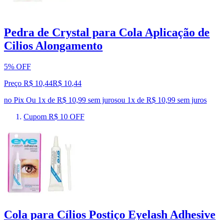
Pedra de Crystal para Cola Aplicação de
Cilios Alongamento
5% OFF
Preço R$ 10,44
R$
10
,
44
no Pix
Ou 1x de R$ 10,99 sem juros
ou
1
x de
R$ 10,99
sem juros
Cupom R$ 10 OFF
Cola para Cílios Postiço Eyelash Adhesive