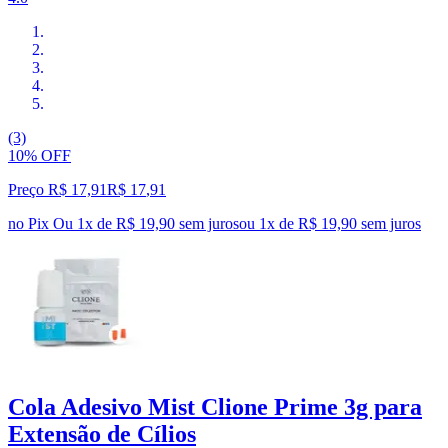
(3)
10% OFF
Preço R$ 17,91
R$
17
,
91
no Pix
Ou 1x de R$ 19,90 sem juros
ou
1
x de
R$ 19,90
sem juros
Cola Adesivo Mist Clione Prime 3g para
Extensão de Cílios