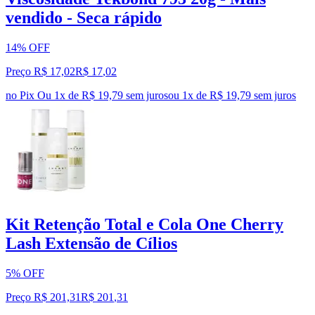
vendido - Seca rápido
14% OFF
Preço R$ 17,02
R$
17
,
02
no Pix
Ou 1x de R$ 19,79 sem juros
ou
1
x de
R$ 19,79
sem juros
Kit Retenção Total e Cola One Cherry
Lash Extensão de Cílios
5% OFF
Preço R$ 201,31
R$
201
,
31