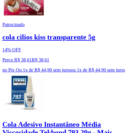
Patrocinado
cola cilios kiss transparente 5g
14% OFF
Preço R$ 38,61
R$
38
,
61
no Pix
Ou 1x de R$ 44,90 sem juros
ou
1
x de
R$ 44,90
sem juros
Cola Adesivo Instantâneo Média
Viscosidade Tekbond 793 20g - Mais