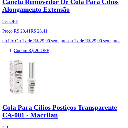
Caneta Removedor De Cola Para Cílios
Alongamento Extensão
5% OFF
Preço R$ 28,41
R$
28
,
41
no Pix
Ou 1x de R$ 29,90 sem juros
ou
1
x de
R$ 29,90
sem juros
Cupom R$ 20 OFF
Cola Para Cílios Postiços Transparente
CA-001 - Macrilan
4.0