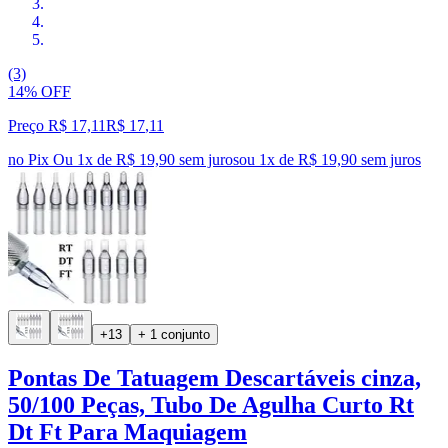
(3)
14% OFF
Preço R$ 17,11
R$
17
,
11
no Pix
Ou 1x de R$ 19,90 sem juros
ou
1
x de
R$ 19,90
sem juros
+13
+ 1 conjunto
Pontas De Tatuagem Descartáveis cinza,
50/100 Peças, Tubo De Agulha Curto Rt
Dt Ft Para Maquiagem