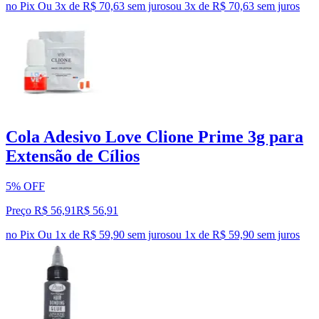
no Pix
Ou 3x de R$ 70,63 sem juros
ou
3
x de
R$ 70,63
sem juros
Cola Adesivo Love Clione Prime 3g para
Extensão de Cílios
5% OFF
Preço R$ 56,91
R$
56
,
91
no Pix
Ou 1x de R$ 59,90 sem juros
ou
1
x de
R$ 59,90
sem juros