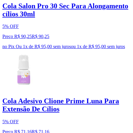
Cola Salon Pro 30 Sec Para Alongamento
cílios 30ml
5% OFF
Preço R$ 90,25
R$
90
,
25
no Pix
Ou 1x de R$ 95,00 sem juros
ou
1
x de
R$ 95,00
sem juros
Cola Adesivo Clione Prime Luna Para
Extensão De Cílios
5% OFF
Preço R$ 71,16
R$
71
,
16