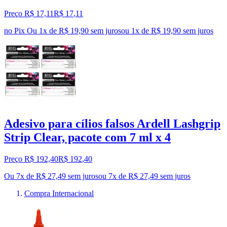
Preço R$ 17,11
R$
17
,
11
no Pix
Ou 1x de R$ 19,90 sem juros
ou
1
x de
R$ 19,90
sem juros
Adesivo para cílios falsos Ardell Lashgrip
Strip Clear, pacote com 7 ml x 4
Preço R$ 192,40
R$
192
,
40
Ou 7x de R$ 27,49 sem juros
ou
7
x de
R$ 27,49
sem juros
Compra Internacional