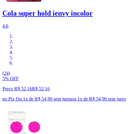
Cola super hold ienvy incolor
4.6
(24)
5% OFF
Preço R$ 52,16
R$
52
,
16
no Pix
Ou 1x de R$ 54,90 sem juros
ou
1
x de
R$ 54,90
sem juros