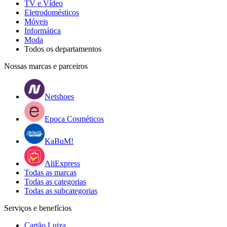
TV e Vídeo
Eletrodomésticos
Móveis
Informática
Moda
Todos os departamentos
Nossas marcas e parceiros
Netshoes
Epoca Cosméticos
KaBuM!
AliExpress
Todas as marcas
Todas as categorias
Todas as subcategorias
Serviços e benefícios
Cartão Luiza