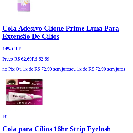
Cola Adesivo Clione Prime Luna Para
Extensão De Cílios
14% OFF
Preço R$ 62,69
R$
62
,
69
no Pix
Ou 1x de R$ 72,90 sem juros
ou
1
x de
R$ 72,90
sem juros
Full
Cola para Cílios 16hr Strip Eyelash