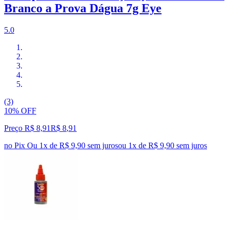
Branco a Prova Dágua 7g Eye
5.0
(3)
10% OFF
Preço R$ 8,91
R$
8
,
91
no Pix
Ou 1x de R$ 9,90 sem juros
ou
1
x de
R$ 9,90
sem juros