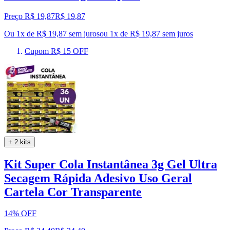
Preço R$ 19,87
R$
19
,
87
Ou 1x de R$ 19,87 sem juros
ou
1
x de
R$ 19,87
sem juros
Cupom R$ 15 OFF
+ 2 kits
Kit Super Cola Instantânea 3g Gel Ultra
Secagem Rápida Adesivo Uso Geral
Cartela Cor Transparente
14% OFF