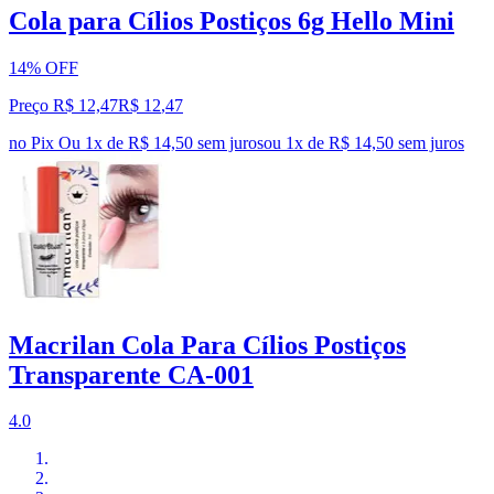
Cola para Cílios Postiços 6g Hello Mini
14% OFF
Preço R$ 12,47
R$
12
,
47
no Pix
Ou 1x de R$ 14,50 sem juros
ou
1
x de
R$ 14,50
sem juros
Macrilan Cola Para Cílios Postiços
Transparente CA-001
4.0