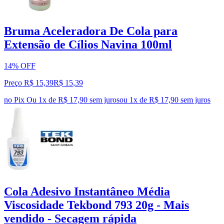
Bruma Aceleradora De Cola para
Extensão de Cílios Navina 100ml
14% OFF
Preço R$ 15,39
R$
15
,
39
no Pix
Ou 1x de R$ 17,90 sem juros
ou
1
x de
R$ 17,90
sem juros
Cola Adesivo Instantâneo Média
Viscosidade Tekbond 793 20g - Mais
vendido - Secagem rápida