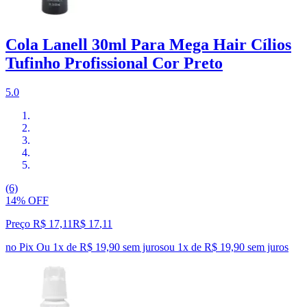
Cola Lanell 30ml Para Mega Hair Cílios
Tufinho Profissional Cor Preto
5.0
(6)
14% OFF
Preço R$ 17,11
R$
17
,
11
no Pix
Ou 1x de R$ 19,90 sem juros
ou
1
x de
R$ 19,90
sem juros