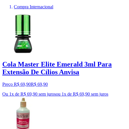
Compra Internacional
Cola Master Elite Emerald 3ml Para
Extensão De Cílios Anvisa
Preço R$ 69,90
R$
69
,
90
Ou 1x de R$ 69,90 sem juros
ou
1
x de
R$ 69,90
sem juros