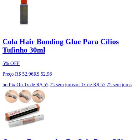
Cola Hair Bonding Glue Para Cílios
Tufinho 30ml
5% OFF
Preço R$ 52,96
R$
52
,
96
no Pix
Ou 1x de R$ 55,75 sem juros
ou
1
x de
R$ 55,75
sem juros