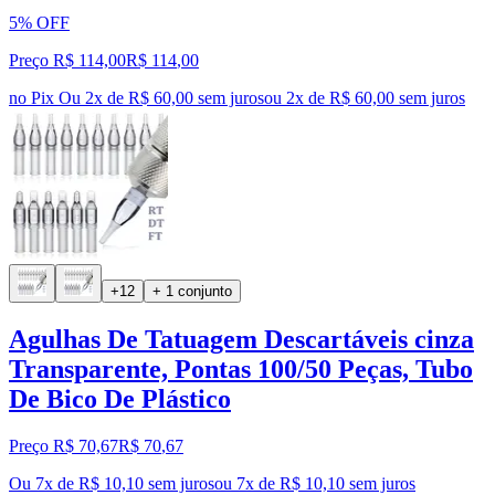
5% OFF
Preço R$ 114,00
R$
114
,
00
no Pix
Ou 2x de R$ 60,00 sem juros
ou
2
x de
R$ 60,00
sem juros
+12
+ 1 conjunto
Agulhas De Tatuagem Descartáveis cinza
Transparente, Pontas 100/50 Peças, Tubo
De Bico De Plástico
Preço R$ 70,67
R$
70
,
67
Ou 7x de R$ 10,10 sem juros
ou
7
x de
R$ 10,10
sem juros