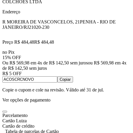
COLCHOES LTDA
Endereço
R MOREIRA DE VASCONCELOS, 21
PENHA - RIO DE
JANEIRO/RJ
21020-230
Preço R$ 484,48
R$
484
,
48
no Pix
15% OFF
Ou R$ 569,98 em 4x de R$ 142,50 sem juros
ou
R$ 569,98
em
4
x
de
R$ 142,50
sem juros
R$ 5 OFF
Copiar
Copie o cupom e cole na revisão. Válido até
31 de jul
.
Ver opções de pagamento
Parcelamento
Cartão Luiza
Cartão de crédito
Tabela de parcelas de Cartão