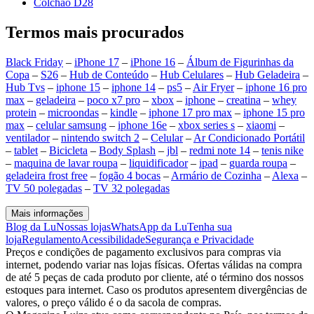
Colchão D28
Termos mais procurados
Black Friday
–
iPhone 17
–
iPhone 16
–
Álbum de Figurinhas da
Copa
–
S26
–
Hub de Conteúdo
–
Hub Celulares
–
Hub Geladeira
–
Hub Tvs
–
iphone 15
–
iphone 14
–
ps5
–
Air Fryer
–
iphone 16 pro
max
–
geladeira
–
poco x7 pro
–
xbox
–
iphone
–
creatina
–
whey
protein
–
microondas
–
kindle
–
iphone 17 pro max
–
iphone 15 pro
max
–
celular samsung
–
iphone 16e
–
xbox series s
–
xiaomi
–
ventilador
–
nintendo switch 2
–
Celular
–
Ar Condicionado Portátil
–
tablet
–
Bicicleta
–
Body Splash
–
jbl
–
redmi note 14
–
tenis nike
–
maquina de lavar roupa
–
liquidificador
–
ipad
–
guarda roupa
–
geladeira frost free
–
fogão 4 bocas
–
Armário de Cozinha
–
Alexa
–
TV 50 polegadas
–
TV 32 polegadas
Mais informações
Blog da Lu
Nossas lojas
WhatsApp da Lu
Tenha sua
loja
Regulamento
Acessibilidade
Segurança e Privacidade
Preços e condições de pagamento exclusivos para compras via
internet, podendo variar nas lojas físicas. Ofertas válidas na compra
de até 5 peças de cada produto por cliente, até o término dos nossos
estoques para internet. Caso os produtos apresentem divergências de
valores, o preço válido é o da sacola de compras.