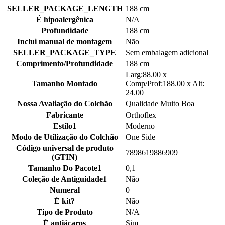
SELLER_PACKAGE_LENGTH
188 cm
É hipoalergênica
N/A
Profundidade
188 cm
Inclui manual de montagem
Não
SELLER_PACKAGE_TYPE
Sem embalagem adicional
Comprimento/Profundidade
188 cm
Larg:88.00 x
Tamanho Montado
Comp/Prof:188.00 x Alt:
24.00
Nossa Avaliação do Colchão
Qualidade Muito Boa
Fabricante
Orthoflex
Estilo1
Moderno
Modo de Utilização do Colchão
One Side
Código universal de produto
7898619886909
(GTIN)
Tamanho Do Pacote1
0,1
Coleção de Antiguidade1
Não
Numeral
0
É kit?
Não
Tipo de Produto
N/A
É antiácaros
Sim