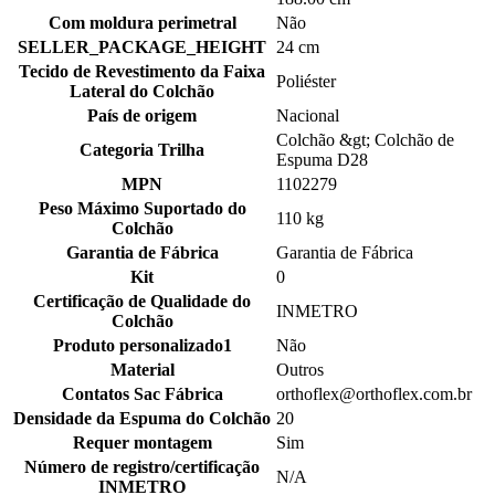
Com moldura perimetral
Não
SELLER_PACKAGE_HEIGHT
24 cm
Tecido de Revestimento da Faixa
Poliéster
Lateral do Colchão
País de origem
Nacional
Colchão &gt; Colchão de
Categoria Trilha
Espuma D28
MPN
1102279
Peso Máximo Suportado do
110 kg
Colchão
Garantia de Fábrica
Garantia de Fábrica
Kit
0
Certificação de Qualidade do
INMETRO
Colchão
Produto personalizado1
Não
Material
Outros
Contatos Sac Fábrica
orthoflex@orthoflex.com.br
Densidade da Espuma do Colchão
20
Requer montagem
Sim
Número de registro/certificação
N/A
INMETRO