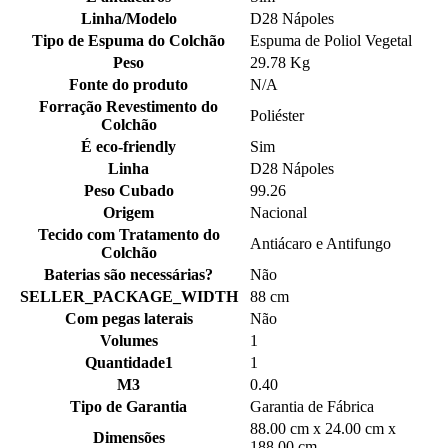
Linha/Modelo
D28 Nápoles
Tipo de Espuma do Colchão
Espuma de Poliol Vegetal
Peso
29.78 Kg
Fonte do produto
N/A
Forração Revestimento do
Poliéster
Colchão
É eco-friendly
Sim
Linha
D28 Nápoles
Peso Cubado
99.26
Origem
Nacional
Tecido com Tratamento do
Antiácaro e Antifungo
Colchão
Baterias são necessárias?
Não
SELLER_PACKAGE_WIDTH
88 cm
Com pegas laterais
Não
Volumes
1
Quantidade1
1
M3
0.40
Tipo de Garantia
Garantia de Fábrica
88.00 cm x 24.00 cm x
Dimensões
188.00 cm