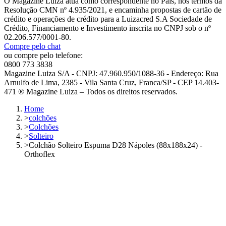
O Magazine Luiza atua como correspondente no País, nos termos da
Resolução CMN nº 4.935/2021, e encaminha propostas de cartão de
crédito e operações de crédito para a Luizacred S.A Sociedade de
Crédito, Financiamento e Investimento inscrita no CNPJ sob o nº
02.206.577/0001-80.
Compre pelo chat
ou compre pelo telefone:
0800 773 3838
Magazine Luiza S/A - CNPJ: 47.960.950/1088-36 - Endereço: Rua
Arnulfo de Lima, 2385 - Vila Santa Cruz, Franca/SP - CEP 14.403-
471 ® Magazine Luiza – Todos os direitos reservados.
Home
>
colchões
>
Colchões
>
Solteiro
>
Colchão Solteiro Espuma D28 Nápoles (88x188x24) -
Orthoflex