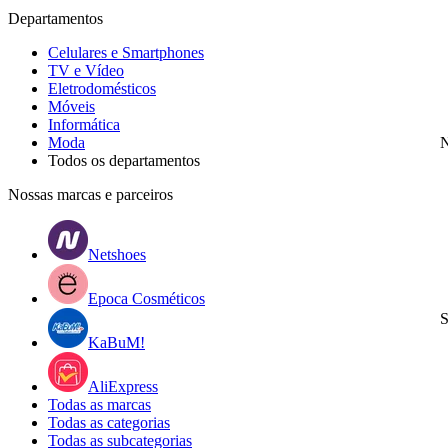
Departamentos
Celulares e Smartphones
TV e Vídeo
Eletrodomésticos
Móveis
Informática
Moda
N
Todos os departamentos
Nossas marcas e parceiros
Netshoes
Epoca Cosméticos
S
KaBuM!
AliExpress
Todas as marcas
Todas as categorias
Todas as subcategorias