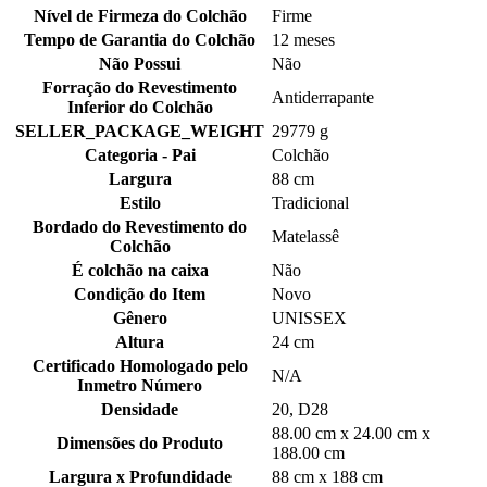
Nível de Firmeza do Colchão
Firme
Tempo de Garantia do Colchão
12 meses
Não Possui
Não
Forração do Revestimento
Antiderrapante
Inferior do Colchão
SELLER_PACKAGE_WEIGHT
29779 g
Categoria - Pai
Colchão
Largura
88 cm
Estilo
Tradicional
Bordado do Revestimento do
Matelassê
Colchão
É colchão na caixa
Não
Condição do Item
Novo
Gênero
UNISSEX
Altura
24 cm
Certificado Homologado pelo
N/A
Inmetro Número
Densidade
20, D28
88.00 cm x 24.00 cm x
Dimensões do Produto
188.00 cm
Largura x Profundidade
88 cm x 188 cm