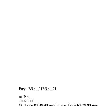
Preço R$ 44,91
R$
44
,
91
no Pix
10% OFF
Ou 1x de R$ 49,90 sem juros
ou
1
x de
R$ 49,90
sem