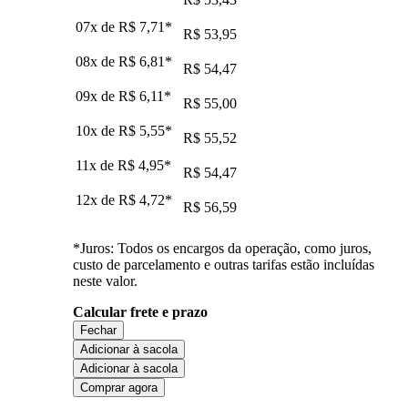
07x de
R$ 7,71
*
R$ 53,95
08x de
R$ 6,81
*
R$ 54,47
09x de
R$ 6,11
*
R$ 55,00
10x de
R$ 5,55
*
R$ 55,52
11x de
R$ 4,95
*
R$ 54,47
12x de
R$ 4,72
*
R$ 56,59
*Juros: Todos os encargos da operação, como juros,
custo de parcelamento e outras tarifas estão incluídas
neste valor.
Calcular frete e prazo
Fechar
Adicionar à sacola
Adicionar à sacola
Comprar agora