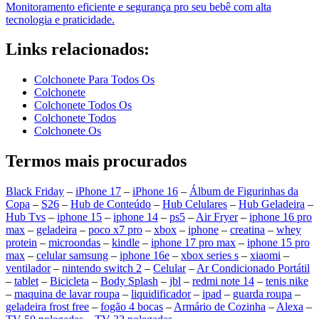
Monitoramento eficiente e segurança pro seu bebê com alta
tecnologia e praticidade.
Links relacionados:
Colchonete Para Todos Os
Colchonete
Colchonete Todos Os
Colchonete Todos
Colchonete Os
Termos mais procurados
Black Friday
–
iPhone 17
–
iPhone 16
–
Álbum de Figurinhas da
Copa
–
S26
–
Hub de Conteúdo
–
Hub Celulares
–
Hub Geladeira
–
Hub Tvs
–
iphone 15
–
iphone 14
–
ps5
–
Air Fryer
–
iphone 16 pro
max
–
geladeira
–
poco x7 pro
–
xbox
–
iphone
–
creatina
–
whey
protein
–
microondas
–
kindle
–
iphone 17 pro max
–
iphone 15 pro
max
–
celular samsung
–
iphone 16e
–
xbox series s
–
xiaomi
–
ventilador
–
nintendo switch 2
–
Celular
–
Ar Condicionado Portátil
–
tablet
–
Bicicleta
–
Body Splash
–
jbl
–
redmi note 14
–
tenis nike
–
maquina de lavar roupa
–
liquidificador
–
ipad
–
guarda roupa
–
geladeira frost free
–
fogão 4 bocas
–
Armário de Cozinha
–
Alexa
–