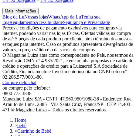
TV 50 polegadas
–
TV 32 polegadas
Mais informações
Blog da Lu
Nossas lojas
WhatsApp da Lu
Tenha sua
loja
Regulamento
Acessibilidade
Segurança e Privacidade
Preços e condições de pagamento exclusivos para compras via
internet, podendo variar nas lojas físicas. Ofertas válidas na compra
de até 5 peças de cada produto por cliente, até o término dos nossos
estoques para internet. Caso os produtos apresentem divergências de
valores, o preço válido é o da sacola de compras.
O Magazine Luiza atua como correspondente no País, nos termos da
Resolução CMN nº 4.935/2021, e encaminha propostas de cartão de
crédito e operações de crédito para a Luizacred S.A Sociedade de
Crédito, Financiamento e Investimento inscrita no CNPJ sob o nº
02.206.577/0001-80.
Compre pelo chat
ou compre pelo telefone:
0800 773 3838
Magazine Luiza S/A - CNPJ: 47.960.950/1088-36 - Endereço: Rua
Arnulfo de Lima, 2385 - Vila Santa Cruz, Franca/SP - CEP 14.403-
471 ® Magazine Luiza – Todos os direitos reservados.
Home
>
bebê
>
Carrinho de Bebê