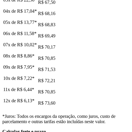
R$ 67,50
04x de
R$ 17,04
*
R$ 68,16
05x de
R$ 13,77
*
R$ 68,83
06x de
R$ 11,58
*
R$ 69,49
07x de
R$ 10,02
*
R$ 70,17
08x de
R$ 8,86
*
R$ 70,85
09x de
R$ 7,95
*
R$ 71,53
10x de
R$ 7,22
*
R$ 72,21
11x de
R$ 6,44
*
R$ 70,85
12x de
R$ 6,13
*
R$ 73,60
*Juros: Todos os encargos da operação, como juros, custo de
parcelamento e outras tarifas estão incluídas neste valor.
Calcular frete e prazo