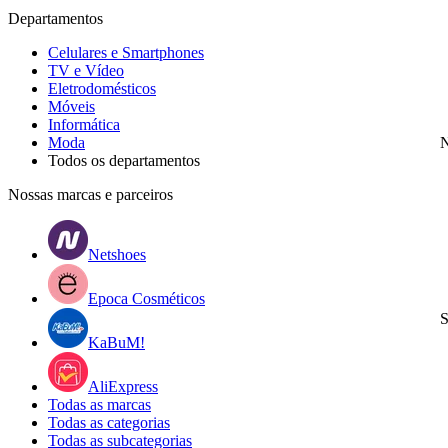
Departamentos
Celulares e Smartphones
TV e Vídeo
Eletrodomésticos
Móveis
Informática
Moda
N
Todos os departamentos
Nossas marcas e parceiros
Netshoes
Epoca Cosméticos
S
KaBuM!
AliExpress
Todas as marcas
Todas as categorias
Todas as subcategorias